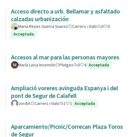
Acceso directo a urb. Bellamar y asfaltado
calzadas urbanización
Maria Reyes Guerra Suarez
Carrers i Vials
0
0
Acceptada
Accesos al mar para las personas mayores
María Luisa Invernón
Platges
0
4
Acceptada
Ampliació voreres avinguda Espanya i del
pont de Segur de Calafell
JordiA
Carrers i Vials
1
1
Acceptada
Aparcamiento/Picnic/Correcan Plaza Toros
de Segur