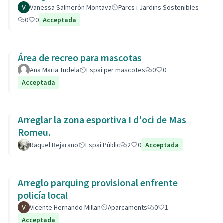
Vanessa Salmerón Montava
Parcs i Jardins Sostenibles
0
0
Acceptada
Área de recreo para mascotas
Ana Maria Tudela
Espai per mascotes
0
0
Acceptada
Arreglar la zona esportiva I d'oci de Mas
Romeu.
Raquel Bejarano
Espai Públic
2
0
Acceptada
Arreglo parquing provisional enfrente
policía local
Vicente Hernando Millan
Aparcaments
0
1
Acceptada