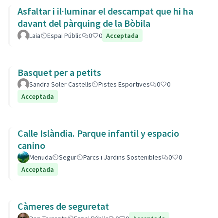
Asfaltar i il·luminar el descampat que hi ha
davant del pàrquing de la Bòbila
Laia
Espai Públic
0
0
Acceptada
Basquet per a petits
Sandra Soler Castells
Pistes Esportives
0
0
Acceptada
Calle Islàndia. Parque infantil y espacio
canino
Menuda
Segur
Parcs i Jardins Sostenibles
0
0
Acceptada
Càmeres de seguretat