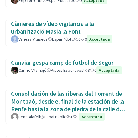
Pep Torrents
Espai Públic
0
0
Acceptada
Càmeres de vídeo vigilancia a la
urbanització Masia la Font
Vanesa Vilaseca
Espai Públic
0
0
Acceptada
Canviar gespa camp de futbol de Segur
Carme Vilamajó
Pistes Esportives
3
0
Acceptada
Consolidación de las riberas del Torrent de
Montpaó, desde el final de la estación de la
Renfe hasta la zona de piedra de la calle de
L’Estany.
FemCalafell
Espai Públic
1
1
Acceptada