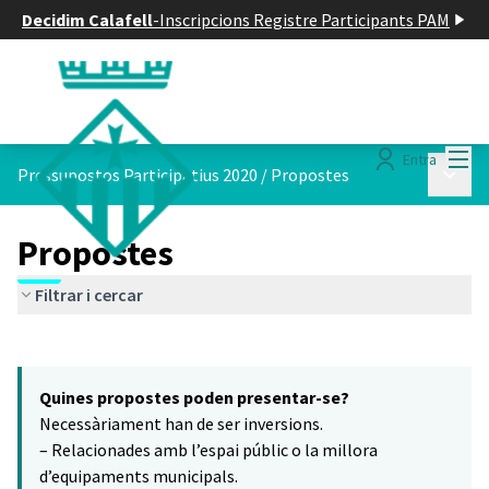
Decidim Calafell
-
Inscripcions Registre Participants PAM
Menú
Entra
Menú p
Pressupostos Participatius 2020
/
Propostes
Propostes
Filtrar i cercar
Saltar el mapa
Leaflet
|
©
HERE maps
7
El següent element és un mapa que presenta els components d'aq
+
Quines propostes poden presentar-se?
−
Necessàriament han de ser inversions.
– Relacionades amb l’espai públic o la millora
d’equipaments municipals.