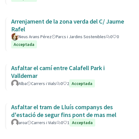
Arrenjament de la zona verda del C/ Jaume
Rafel
Neus Arans Pérez
Parcs i Jardins Sostenibles
0
0
Acceptada
Asfaltar el camí entre Calafell Park i
Valldemar
Alba
Carrers i Vials
0
2
Acceptada
Asfaltar el tram de Lluís companys des
d'estació de segur fins pont de mas mel
aroa
Carrers i Vials
0
1
Acceptada