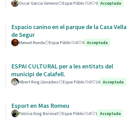
Oscar Garcia Gimeno
Espai Públic
0
0
Acceptada
Espacio canino en el parque de la Casa Vella
de Segur
Manuel Rueda
Espai Públic
0
0
Acceptada
ESPAI CULTURAL per a les entitats del
municipi de Calafell.
Albert Roig Llevadies
Espai Públic
0
16
Acceptada
Esport en Mas Romeu
Patricia Doig Boronat
Espai Públic
0
1
Acceptada