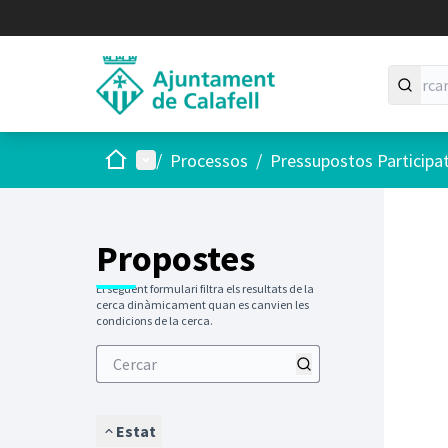
Inici
Menú principal
/
Processos
/
Pressupostos Participa
Saltar
El següen
+
−
Propostes
El següent formulari filtra els resultats de la
cerca dinàmicament quan es canvien les
condicions de la cerca.
Estat