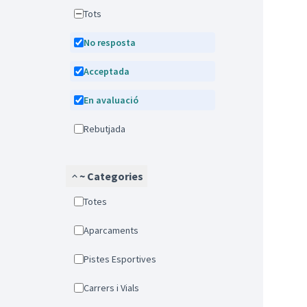
Tots
No resposta
Acceptada
En avaluació
Rebutjada
~ Categories
Totes
Aparcaments
Pistes Esportives
Carrers i Vials