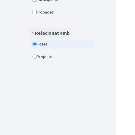
Trobades
Relacionat amb
Totes
Projectes