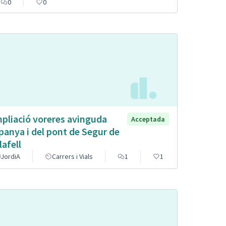
0
0
pliació voreres avinguda
Acceptada
panya i del pont de Segur de
lafell
JordiA
Carrers i Vials
1
1