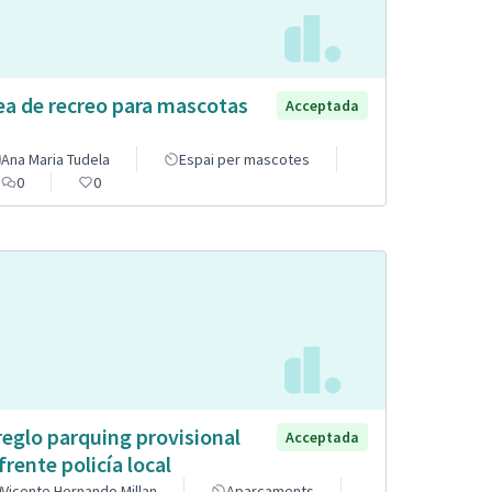
ea de recreo para mascotas
Acceptada
Ana Maria Tudela
Espai per mascotes
0
0
reglo parquing provisional
Acceptada
frente policía local
Vicente Hernando Millan
Aparcaments