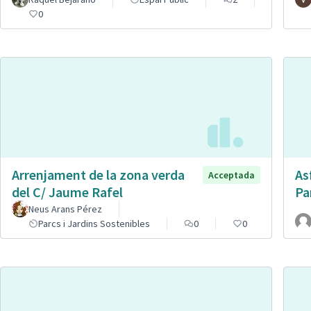
0
Arrenjament de la zona verda
As
Acceptada
del C/ Jaume Rafel
Pa
Neus Arans Pérez
Parcs i Jardins Sostenibles
0
0