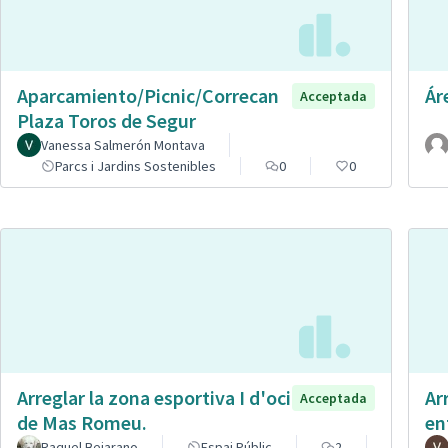
Aparcamiento/Picnic/Correcan
Ár
Acceptada
Plaza Toros de Segur
Vanessa Salmerón Montava
Parcs i Jardins Sostenibles
0
0
Arreglar la zona esportiva I d'oci
Ar
Acceptada
de Mas Romeu.
en
Raquel Bejarano
Espai Públic
2