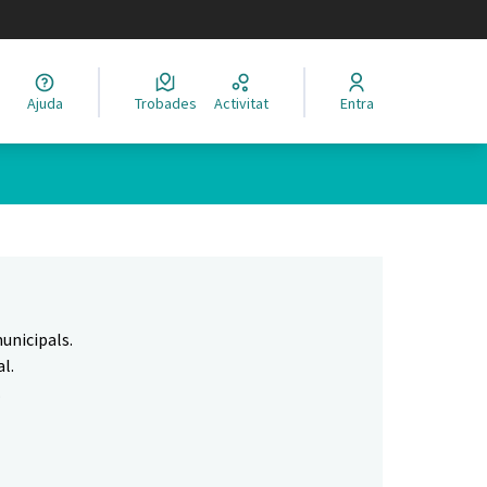
legir el idioma
Ajuda
Trobades
Activitat
Entra
Leaflet
|
©
HERE maps
 com a punts al mapa. L'element es pot fer servir amb un lector 
unicipals.
l.
.