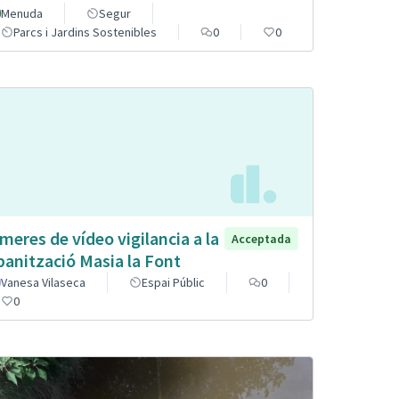
Menuda
Segur
Parcs i Jardins Sostenibles
0
0
meres de vídeo vigilancia a la
Acceptada
banització Masia la Font
Vanesa Vilaseca
Espai Públic
0
0