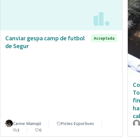
Canviar gespa camp de futbol
Acceptada
de Segur
Co
To
fi
ha
ca
Carme Vilamajó
Pistes Esportives
3
0