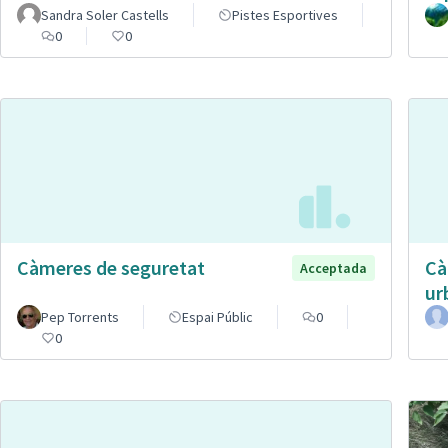
Sandra Soler Castells
Pistes Esportives
0
0
Càmeres de seguretat
Cà
Acceptada
ur
Pep Torrents
Espai Públic
0
0