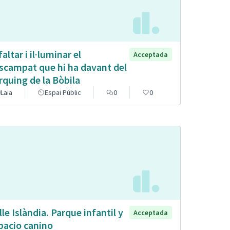
altar i il·luminar el
Acceptada
scampat que hi ha davant del
rquing de la Bòbila
Laia
Espai Públic
0
0
lle Islàndia. Parque infantil y
Acceptada
pacio canino