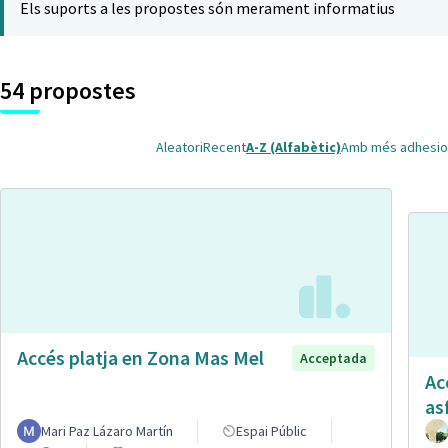
Els suports a les propostes són merament informatius
54 propostes
Aleatori
Recent
A-Z (Alfabètic)
Amb més adhesio
Accés platja en Zona Mas Mel
Acceptada
Ac
as
Mari Paz Lázaro Martín
Espai Públic