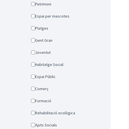
Patrimoni
Espai per mascotes
Platges
Gent Gran
Joventut
Habitatge Social
Espai Públic
Comerç
Formació
Rehabilitació ecològica
Ajuts Socials