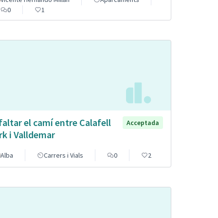
0
1
faltar el camí entre Calafell
Acceptada
rk i Valldemar
Alba
Carrers i Vials
0
2