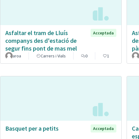
Asfaltar el tram de Lluís
Asf
Acceptada
companys des d'estació de
de
segur fins pont de mas mel
pà
aroa
Carrers i Vials
0
1
Basquet per a petits
Ca
Acceptada
es