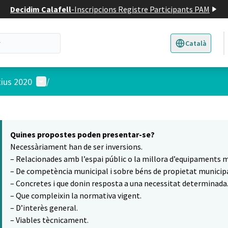
Decidim Calafell
-
Inscripcions Registre Participants PAM
Català
Triar la llengua
E
Menú d'usuari
tius 2020
/
 el mapa
7
t element és un mapa que presenta els components d'aquesta pàgina
Quines propostes poden presentar-se?
Necessàriament han de ser inversions.
– Relacionades amb l’espai públic o la millora d’equipaments m
– De competència municipal i sobre béns de propietat municipa
– Concretes i que donin resposta a una necessitat determinada
– Que compleixin la normativa vigent.
– D’interès general.
– Viables tècnicament.