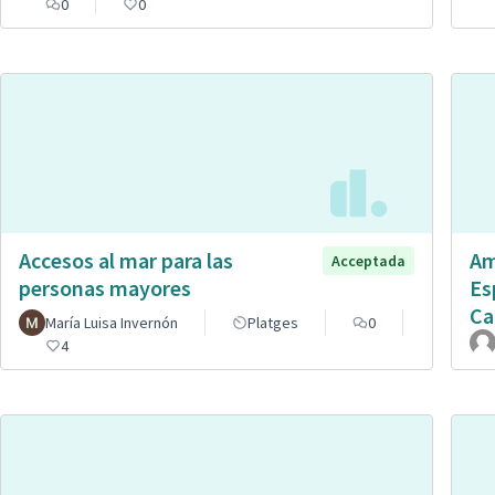
0
0
Accesos al mar para las
Am
Acceptada
personas mayores
Es
Ca
María Luisa Invernón
Platges
0
4