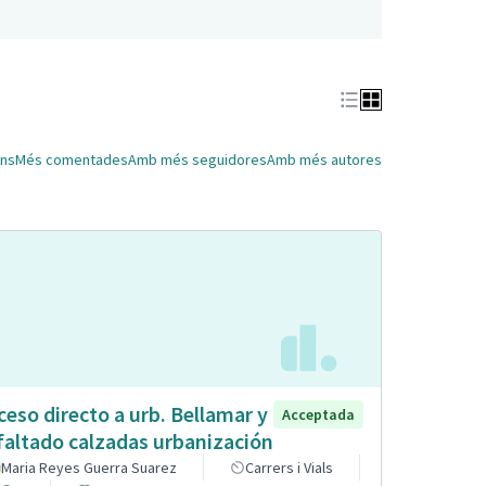
ns
Més comentades
Amb més seguidores
Amb més autores
ceso directo a urb. Bellamar y
Acceptada
faltado calzadas urbanización
Maria Reyes Guerra Suarez
Carrers i Vials