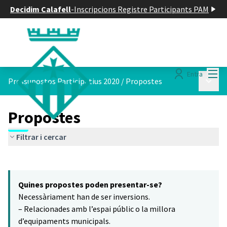
Decidim Calafell
-
Inscripcions Registre Participants PAM
Menú
Entra
Menú p
Pressupostos Participatius 2020
/
Propostes
Propostes
Filtrar i cercar
Saltar el mapa
Leaflet
|
©
HERE maps
8
El següent element és un mapa que presenta els components d'aq
+
Quines propostes poden presentar-se?
−
Necessàriament han de ser inversions.
– Relacionades amb l’espai públic o la millora
d’equipaments municipals.