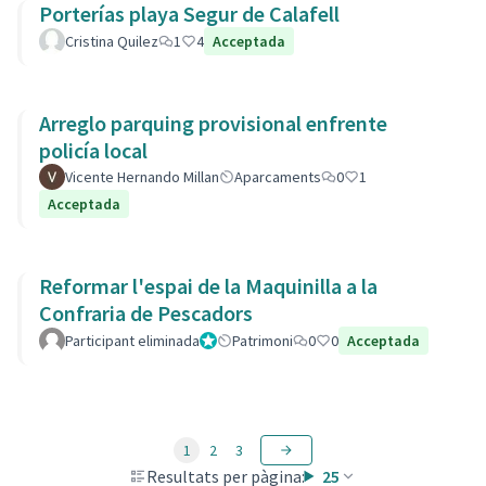
Porterías playa Segur de Calafell
Cristina Quilez
1
4
Acceptada
Arreglo parquing provisional enfrente
policía local
Vicente Hernando Millan
Aparcaments
0
1
Acceptada
Reformar l'espai de la Maquinilla a la
Confraria de Pescadors
Participant eliminada
Administrador
Patrimoni
0
0
Acceptada
1
2
3
Resultats per pàgina:
25