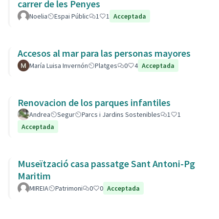
carrer de les Penyes
Noelia
Espai Públic
1
1
Acceptada
Accesos al mar para las personas mayores
María Luisa Invernón
Platges
0
4
Acceptada
Renovacion de los parques infantiles
Andrea
Segur
Parcs i Jardins Sostenibles
1
1
Acceptada
Museïtzació casa passatge Sant Antoni-Pg
Maritim
MIREIA
Patrimoni
0
0
Acceptada