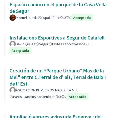
Espacio canino en el parque de la Casa Vella
de Segur
Manuel Rueda
Espai Públic
0
0
Acceptada
Instalacions Esportives a Segur de Calafell
David Quilez
Segur
Pistes Esportives
1
1
Acceptada
Creación de un “Parque Urbano” Mas de la
Mel" entre C.Terral de d' alt, Terral de Baix i
de l' Est.
ASOCIACION DE VECINOS MAS DE LA MEL
Parcs i Jardins Sostenibles
3
2
Acceptada
Ampliació voreres avinguda Espanya i del