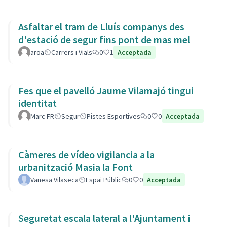
Asfaltar el tram de Lluís companys des
d'estació de segur fins pont de mas mel
aroa
Carrers i Vials
0
1
Acceptada
Fes que el pavelló Jaume Vilamajó tingui
identitat
Marc FR
Segur
Pistes Esportives
0
0
Acceptada
Càmeres de vídeo vigilancia a la
urbanització Masia la Font
Vanesa Vilaseca
Espai Públic
0
0
Acceptada
Seguretat escala lateral a l'Ajuntament i