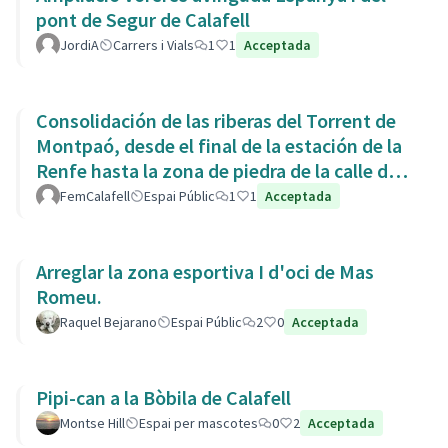
pont de Segur de Calafell
JordiA
Carrers i Vials
1
1
Acceptada
Consolidación de las riberas del Torrent de
Montpaó, desde el final de la estación de la
Renfe hasta la zona de piedra de la calle de
L’Estany.
FemCalafell
Espai Públic
1
1
Acceptada
Arreglar la zona esportiva I d'oci de Mas
Romeu.
Raquel Bejarano
Espai Públic
2
0
Acceptada
Pipi-can a la Bòbila de Calafell
Montse Hill
Espai per mascotes
0
2
Acceptada