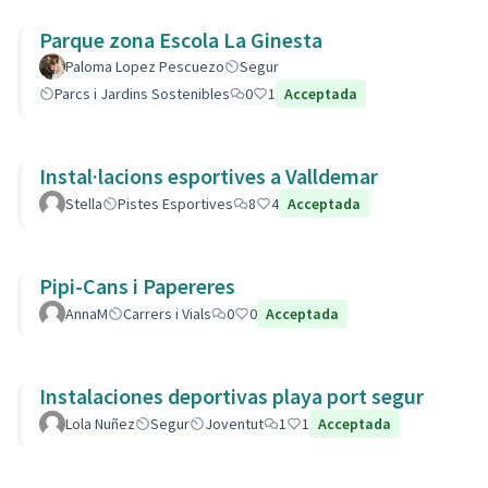
Parque zona Escola La Ginesta
Paloma Lopez Pescuezo
Segur
Parcs i Jardins Sostenibles
0
1
Acceptada
Instal·lacions esportives a Valldemar
Stella
Pistes Esportives
8
4
Acceptada
Pipi-Cans i Papereres
AnnaM
Carrers i Vials
0
0
Acceptada
Instalaciones deportivas playa port segur
Lola Nuñez
Segur
Joventut
1
1
Acceptada