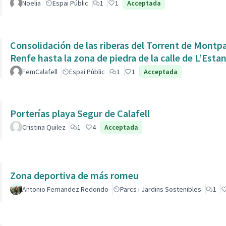
Noelia
Espai Públic
1
1
Acceptada
Consolidación de las riberas del Torrent de Montpaó
Renfe hasta la zona de piedra de la calle de L’Estan
FemCalafell
Espai Públic
1
1
Acceptada
Porterías playa Segur de Calafell
Cristina Quilez
1
4
Acceptada
Zona deportiva de más romeu
Antonio Fernandez Redondo
Parcs i Jardins Sostenibles
1