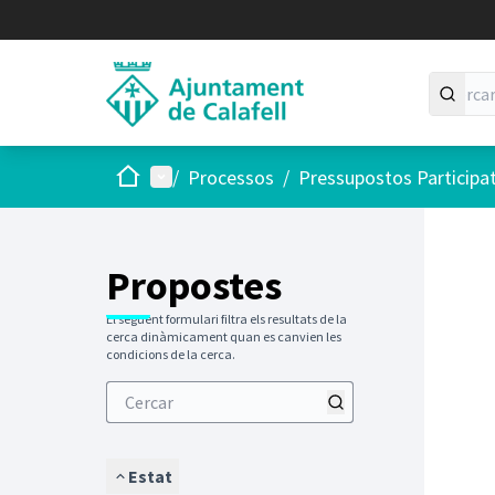
Inici
Menú principal
/
Processos
/
Pressupostos Participa
Saltar
El següen
+
−
Propostes
El següent formulari filtra els resultats de la
cerca dinàmicament quan es canvien les
condicions de la cerca.
Estat