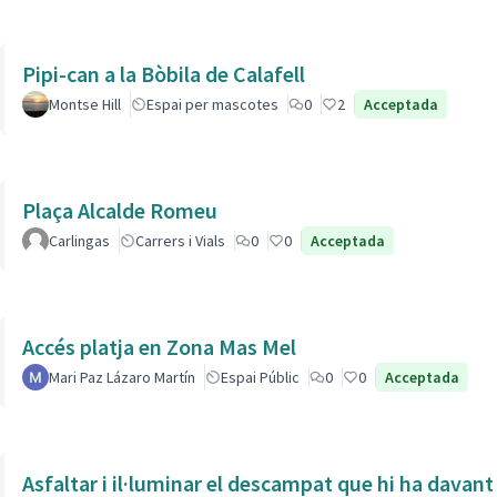
Pipi-can a la Bòbila de Calafell
Montse Hill
Espai per mascotes
0
2
Acceptada
Plaça Alcalde Romeu
Carlingas
Carrers i Vials
0
0
Acceptada
Accés platja en Zona Mas Mel
Mari Paz Lázaro Martín
Espai Públic
0
0
Acceptada
Asfaltar i il·luminar el descampat que hi ha davant