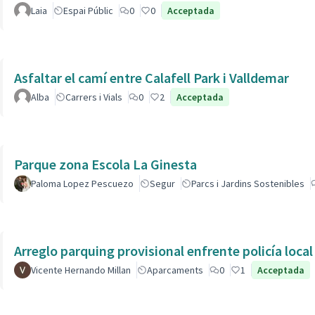
Laia
Espai Públic
0
0
Acceptada
Asfaltar el camí entre Calafell Park i Valldemar
Alba
Carrers i Vials
0
2
Acceptada
Parque zona Escola La Ginesta
Paloma Lopez Pescuezo
Segur
Parcs i Jardins Sostenibles
Arreglo parquing provisional enfrente policía local
Vicente Hernando Millan
Aparcaments
0
1
Acceptada