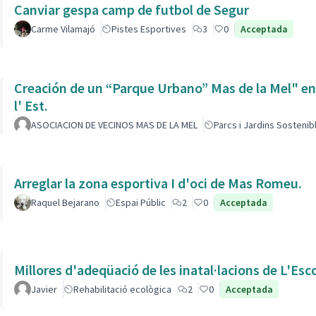
Canviar gespa camp de futbol de Segur
Carme Vilamajó
Pistes Esportives
3
0
Acceptada
Creación de un “Parque Urbano” Mas de la Mel" entre
l' Est.
ASOCIACION DE VECINOS MAS DE LA MEL
Parcs i Jardins Sostenib
Arreglar la zona esportiva I d'oci de Mas Romeu.
Raquel Bejarano
Espai Públic
2
0
Acceptada
Millores d'adeqüació de les inatal·lacions de L'Esc
Javier
Rehabilitació ecològica
2
0
Acceptada