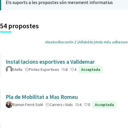
Els suports a les propostes són merament informatius
54 propostes
Aleatori
Recent
A-Z (Alfabètic)
Amb més adhesion
Instal·lacions esportives a Valldemar
Stella
Pistes Esportives
8
4
Acceptada
Pla de Mobilitat a Mas Romeu
Ramon Ferré Solé
Carrers i Vials
4
0
Acceptada