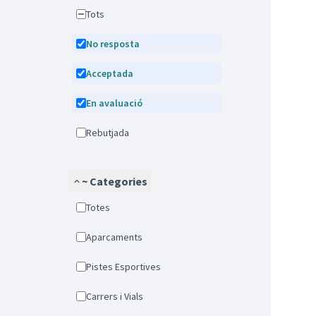
Tots
No resposta
Acceptada
En avaluació
Rebutjada
~ Categories
Totes
Aparcaments
Pistes Esportives
Carrers i Vials