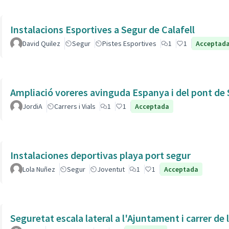
Instalacions Esportives a Segur de Calafell
David Quilez
Segur
Pistes Esportives
1
1
Acceptad
Ampliació voreres avinguda Espanya i del pont de 
JordiA
Carrers i Vials
1
1
Acceptada
Instalaciones deportivas playa port segur
Lola Nuñez
Segur
Joventut
1
1
Acceptada
Seguretat escala lateral a l'Ajuntament i carrer de