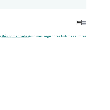
s
Més comentades
Amb més seguidores
Amb més autores