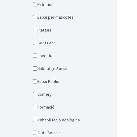
Patrimoni
Espai per mascotes
Platges
Gent Gran
Joventut
Habitatge Social
Espai Públic
Comerç
Formació
Rehabilitació ecològica
Ajuts Socials