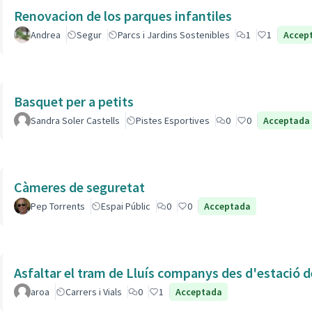
Renovacion de los parques infantiles
Andrea
Segur
Parcs i Jardins Sostenibles
1
1
Accep
Basquet per a petits
Sandra Soler Castells
Pistes Esportives
0
0
Acceptada
Càmeres de seguretat
Pep Torrents
Espai Públic
0
0
Acceptada
Asfaltar el tram de Lluís companys des d'estació 
aroa
Carrers i Vials
0
1
Acceptada