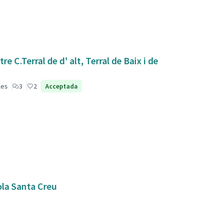
 C.Terral de d' alt, Terral de Baix i de
les
3
2
Acceptada
ola Santa Creu