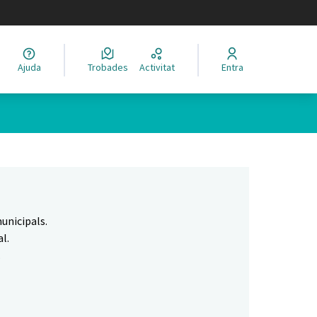
legir el idioma
Ajuda
Trobades
Activitat
Entra
Leaflet
|
©
HERE maps
 com a punts al mapa. L'element es pot fer servir amb un lector 
unicipals.
l.
.