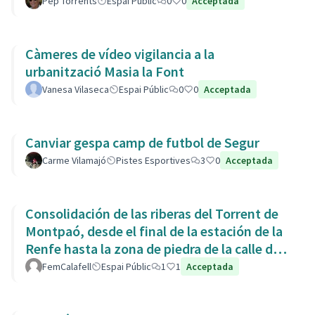
Pep Torrents
Espai Públic
0
0
Acceptada
Càmeres de vídeo vigilancia a la
urbanització Masia la Font
Vanesa Vilaseca
Espai Públic
0
0
Acceptada
Canviar gespa camp de futbol de Segur
Carme Vilamajó
Pistes Esportives
3
0
Acceptada
Consolidación de las riberas del Torrent de
Montpaó, desde el final de la estación de la
Renfe hasta la zona de piedra de la calle de
L’Estany.
FemCalafell
Espai Públic
1
1
Acceptada