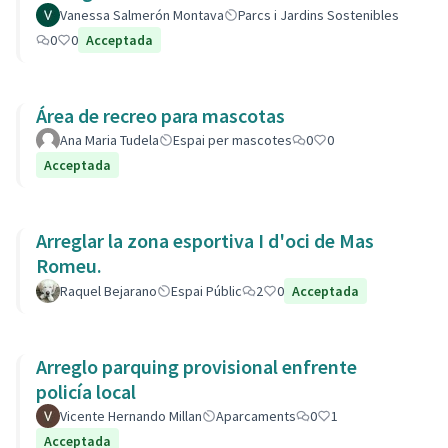
Vanessa Salmerón Montava
Parcs i Jardins Sostenibles
0
0
Acceptada
Área de recreo para mascotas
Ana Maria Tudela
Espai per mascotes
0
0
Acceptada
Arreglar la zona esportiva I d'oci de Mas
Romeu.
Raquel Bejarano
Espai Públic
2
0
Acceptada
Arreglo parquing provisional enfrente
policía local
Vicente Hernando Millan
Aparcaments
0
1
Acceptada