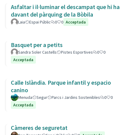
Asfaltar i il·luminar el descampat que hi ha
davant del pàrquing de la Bòbila
Laia
Espai Públic
0
0
Acceptada
Basquet per a petits
Sandra Soler Castells
Pistes Esportives
0
0
Acceptada
Calle Islàndia. Parque infantil y espacio
canino
Menuda
Segur
Parcs i Jardins Sostenibles
0
0
Acceptada
Càmeres de seguretat