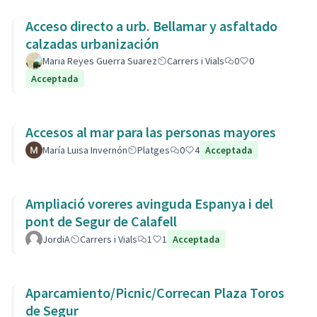
Acceso directo a urb. Bellamar y asfaltado
calzadas urbanización
Maria Reyes Guerra Suarez
Carrers i Vials
0
0
Acceptada
Accesos al mar para las personas mayores
María Luisa Invernón
Platges
0
4
Acceptada
Ampliació voreres avinguda Espanya i del
pont de Segur de Calafell
JordiA
Carrers i Vials
1
1
Acceptada
Aparcamiento/Picnic/Correcan Plaza Toros
de Segur