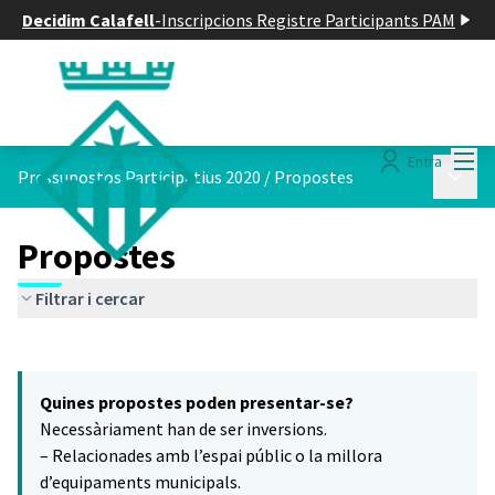
Decidim Calafell
-
Inscripcions Registre Participants PAM
Menú
Entra
Menú p
Pressupostos Participatius 2020
/
Propostes
Propostes
Filtrar i cercar
Saltar el mapa
Leaflet
|
©
HERE maps
7
El següent element és un mapa que presenta els components d'aq
+
Quines propostes poden presentar-se?
−
Necessàriament han de ser inversions.
– Relacionades amb l’espai públic o la millora
d’equipaments municipals.