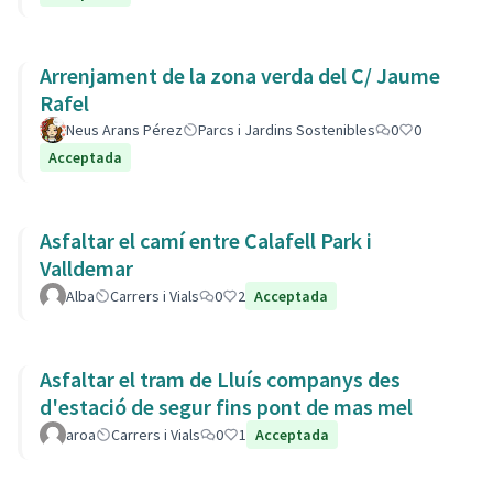
Arrenjament de la zona verda del C/ Jaume
Rafel
Neus Arans Pérez
Parcs i Jardins Sostenibles
0
0
Acceptada
Asfaltar el camí entre Calafell Park i
Valldemar
Alba
Carrers i Vials
0
2
Acceptada
Asfaltar el tram de Lluís companys des
d'estació de segur fins pont de mas mel
aroa
Carrers i Vials
0
1
Acceptada