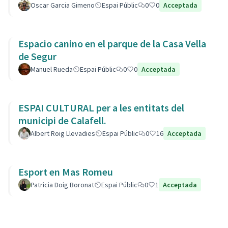
Oscar Garcia Gimeno
Espai Públic
0
0
Acceptada
Espacio canino en el parque de la Casa Vella
de Segur
Manuel Rueda
Espai Públic
0
0
Acceptada
ESPAI CULTURAL per a les entitats del
municipi de Calafell.
Albert Roig Llevadies
Espai Públic
0
16
Acceptada
Esport en Mas Romeu
Patricia Doig Boronat
Espai Públic
0
1
Acceptada