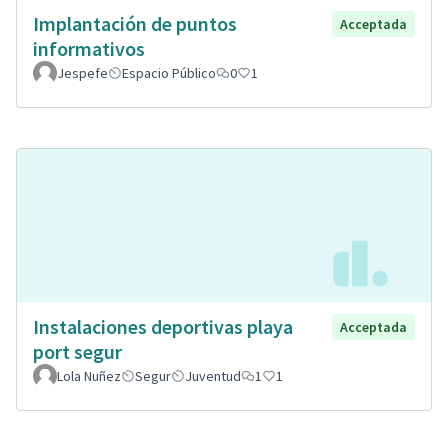
Implantación de puntos
Acceptada
informativos
Jespefe
Espacio Público
0
1
Instalaciones deportivas playa
Acceptada
port segur
Lola Nuñez
Segur
Juventud
1
1