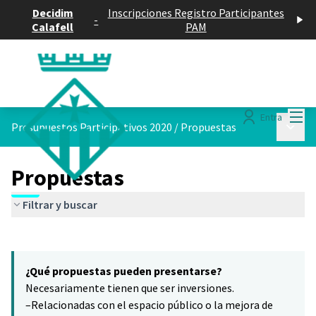
Decidim
Inscripciones Registro Participantes
-
Calafell
PAM
Menú
Entra
Menú p
Presupuestos Participativos 2020
/
Propuestas
Propuestas
Filtrar y buscar
Saltar el mapa
Leaflet
|
©
HERE maps
7
El siguiente elemento es un mapa que presenta los componentes 
+
¿Qué propuestas pueden presentarse?
−
Necesariamente tienen que ser inversiones.
–Relacionadas con el espacio público o la mejora de