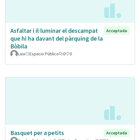
Asfaltar i il·luminar el descampat
Acceptada
que hi ha davant del pàrquing de la
Bòbila
Laia
Espacio Público
0
0
Basquet per a petits
Acceptada