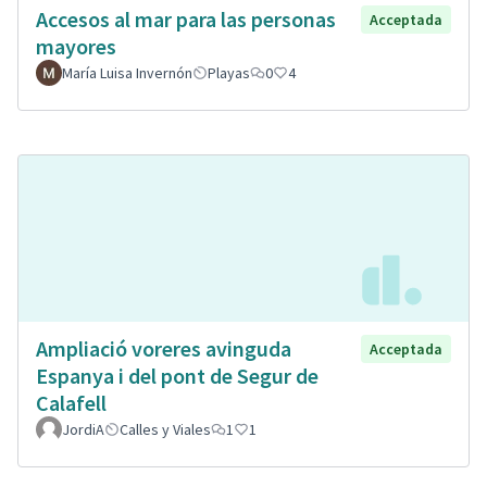
Accesos al mar para las personas
Acceptada
mayores
María Luisa Invernón
Playas
0
4
Ampliació voreres avinguda
Acceptada
Espanya i del pont de Segur de
Calafell
JordiA
Calles y Viales
1
1