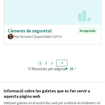
Càmeres de seguretat
Acceptada
Pep Torrents
Espai Públic
0
0
1
2
3
Resultats per pàgina:
25
Veure totes les propostes retirades
Informació sobre les galetes que es fan servir a
aquesta pàgina web
Utilitzem galetes en el nostre lloc web per a millorar el rendiment i el
Termes i condicions d'ús