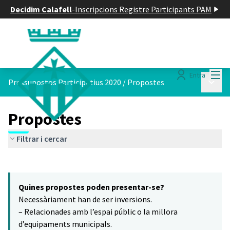
Decidim Calafell
-
Inscripcions Registre Participants PAM
Menú
Entra
Menú p
Pressupostos Participatius 2020
/
Propostes
Propostes
Filtrar i cercar
Saltar el mapa
Leaflet
|
©
HERE maps
6
El següent element és un mapa que presenta els components d'aq
+
Quines propostes poden presentar-se?
−
Necessàriament han de ser inversions.
– Relacionades amb l’espai públic o la millora
d’equipaments municipals.