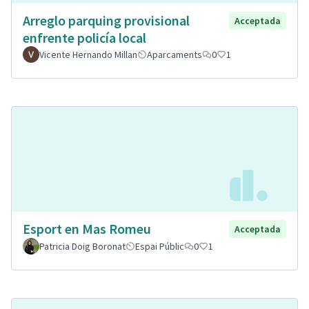
Arreglo parquing provisional
Acceptada
enfrente policía local
Vicente Hernando Millan
Aparcaments
0
1
Esport en Mas Romeu
Acceptada
Patricia Doig Boronat
Espai Públic
0
1