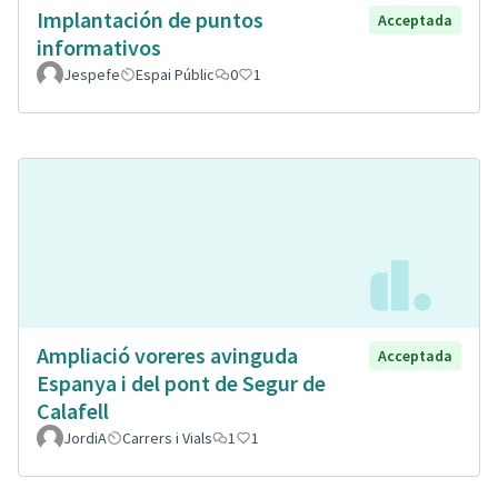
Implantación de puntos
Acceptada
informativos
Jespefe
Espai Públic
0
1
Ampliació voreres avinguda
Acceptada
Espanya i del pont de Segur de
Calafell
JordiA
Carrers i Vials
1
1