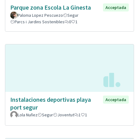
Parque zona Escola La Ginesta
Acceptada
Paloma Lopez Pescuezo
Segur
Parcs i Jardins Sostenibles
0
1
Instalaciones deportivas playa
Acceptada
port segur
Lola Nuñez
Segur
Joventut
1
1