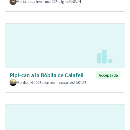
María Luisa Invernón
Platges
0
4
Pipi-can a la Bòbila de Calafell
Acceptada
Montse Hill
Espai per mascotes
0
2