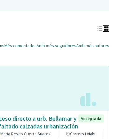
ns
Més comentades
Amb més seguidores
Amb més autores
ceso directo a urb. Bellamar y
Acceptada
faltado calzadas urbanización
Maria Reyes Guerra Suarez
Carrers i Vials