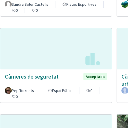
Sandra Soler Castells
Pistes Esportives
0
0
Càmeres de seguretat
Cà
Acceptada
ur
Pep Torrents
Espai Públic
0
0