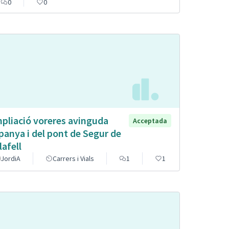
0
0
pliació voreres avinguda
Acceptada
panya i del pont de Segur de
lafell
JordiA
Carrers i Vials
1
1