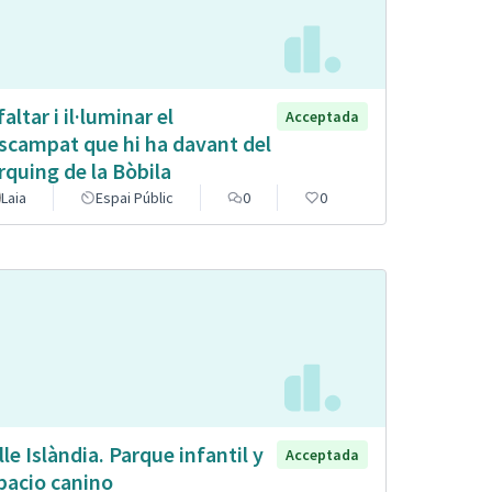
altar i il·luminar el
Acceptada
scampat que hi ha davant del
rquing de la Bòbila
Laia
Espai Públic
0
0
lle Islàndia. Parque infantil y
Acceptada
pacio canino