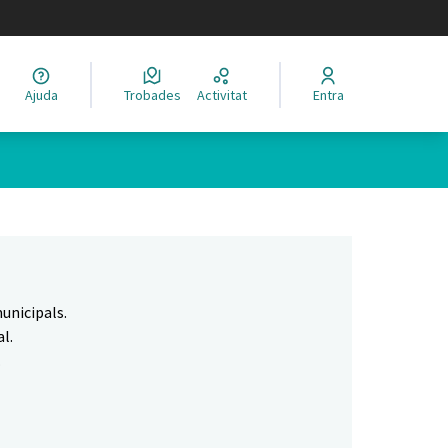
legir el idioma
Ajuda
Trobades
Activitat
Entra
Leaflet
|
©
HERE maps
 com a punts al mapa. L'element es pot fer servir amb un lector 
unicipals.
l.
.