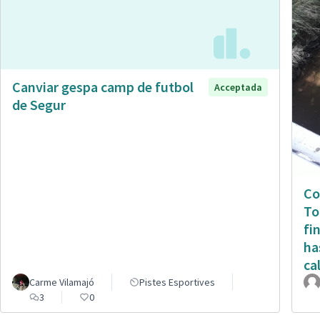
Canviar gespa camp de futbol
Acceptada
de Segur
Co
To
fi
ha
ca
Carme Vilamajó
Pistes Esportives
3
0