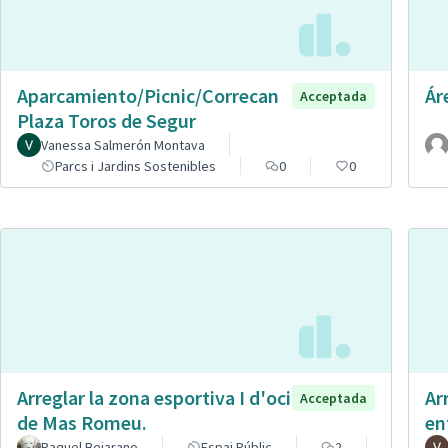
Aparcamiento/Picnic/Correcan
Ár
Acceptada
Plaza Toros de Segur
Vanessa Salmerón Montava
Parcs i Jardins Sostenibles
0
0
Arreglar la zona esportiva I d'oci
Ar
Acceptada
de Mas Romeu.
en
Raquel Bejarano
Espai Públic
2