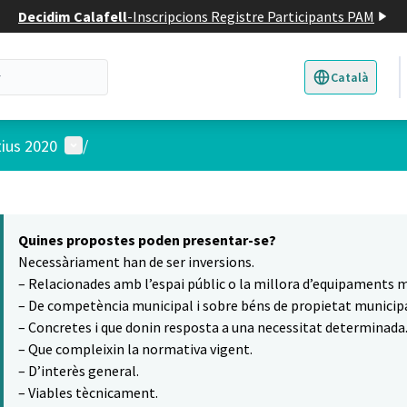
Decidim Calafell
-
Inscripcions Registre Participants PAM
Català
Triar la llengua
E
Menú d'usuari
tius 2020
/
 el mapa
7
t element és un mapa que presenta els components d'aquesta pàgina
Quines propostes poden presentar-se?
Necessàriament han de ser inversions.
– Relacionades amb l’espai públic o la millora d’equipaments m
– De competència municipal i sobre béns de propietat municipa
– Concretes i que donin resposta a una necessitat determinada
– Que compleixin la normativa vigent.
– D’interès general.
– Viables tècnicament.