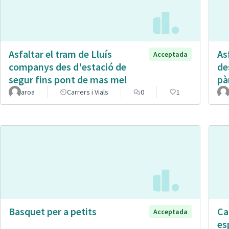
Asfaltar el tram de Lluís
Asf
Acceptada
companys des d'estació de
de
segur fins pont de mas mel
pà
aroa
Carrers i Vials
0
1
Basquet per a petits
Ca
Acceptada
es