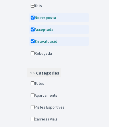
Tots
No resposta
Acceptada
En avaluació
Rebutjada
~ Categories
Totes
Aparcaments
Pistes Esportives
Carrers i Vials