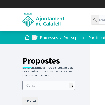
Inici
Menú principal
/
Processos
/
Pressupostos Participa
Saltar
El següen
+
−
Propostes
El següent formulari filtra els resultats de la
cerca dinàmicament quan es canvien les
condicions de la cerca.
Estat