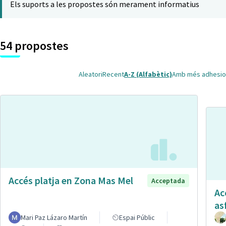
Els suports a les propostes són merament informatius
54 propostes
Aleatori
Recent
A-Z (Alfabètic)
Amb més adhesio
Accés platja en Zona Mas Mel
Acceptada
Ac
as
Mari Paz Lázaro Martín
Espai Públic