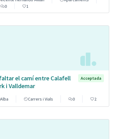
0
1
faltar el camí entre Calafell
Acceptada
rk i Valldemar
Alba
Carrers i Vials
0
2