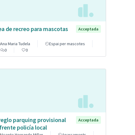
ea de recreo para mascotas
Acceptada
Ana Maria Tudela
Espai per mascotes
0
0
reglo parquing provisional
Acceptada
frente policía local
Vicente Hernando Millan
Aparcaments