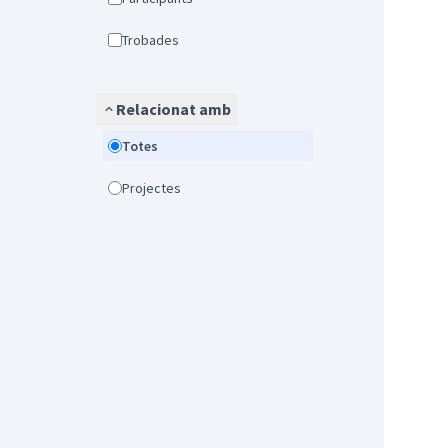
Trobades
Relacionat amb
Totes
Projectes