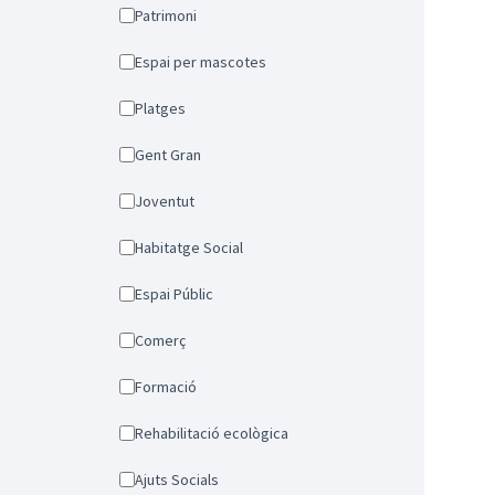
Patrimoni
Espai per mascotes
Platges
Gent Gran
Joventut
Habitatge Social
Espai Públic
Comerç
Formació
Rehabilitació ecològica
Ajuts Socials