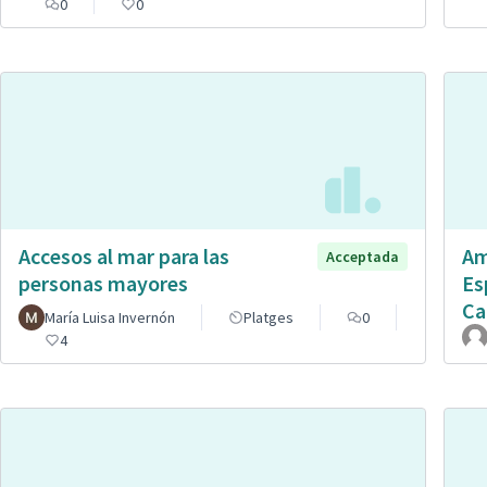
0
0
Accesos al mar para las
Am
Acceptada
personas mayores
Es
Ca
María Luisa Invernón
Platges
0
4