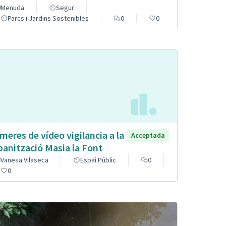
Menuda
Segur
Parcs i Jardins Sostenibles
0
0
meres de vídeo vigilancia a la
Acceptada
banització Masia la Font
Vanesa Vilaseca
Espai Públic
0
0