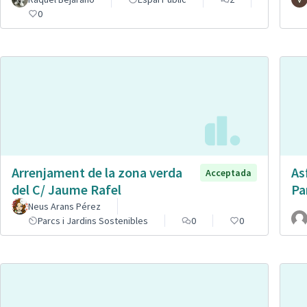
0
Arrenjament de la zona verda
As
Acceptada
del C/ Jaume Rafel
Pa
Neus Arans Pérez
Parcs i Jardins Sostenibles
0
0