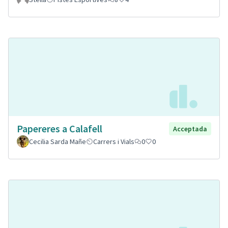
Papereres a Calafell
Acceptada
Cecilia Sarda Mañe
Carrers i Vials
0
0