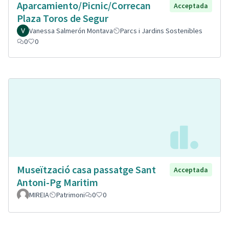
Aparcamiento/Picnic/Correcan
Acceptada
Plaza Toros de Segur
Vanessa Salmerón Montava
Parcs i Jardins Sostenibles
0
0
Museïtzació casa passatge Sant
Acceptada
Antoni-Pg Maritim
MIREIA
Patrimoni
0
0