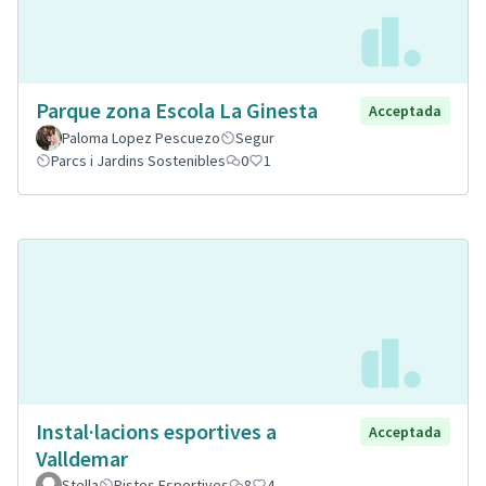
Parque zona Escola La Ginesta
Acceptada
Paloma Lopez Pescuezo
Segur
Parcs i Jardins Sostenibles
0
1
Instal·lacions esportives a
Acceptada
Valldemar
Stella
Pistes Esportives
8
4