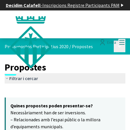
Decidim Calafell
-
Inscripcions Registre Participants PAM
Menú
Entra
Menú p
Pressupostos Participatius 2020
/
Propostes
Propostes
Filtrar i cercar
Saltar el mapa
Leaflet
|
©
HERE maps
4
El següent element és un mapa que presenta els components d'aq
+
Quines propostes poden presentar-se?
−
Necessàriament han de ser inversions.
– Relacionades amb l’espai públic o la millora
d’equipaments municipals.