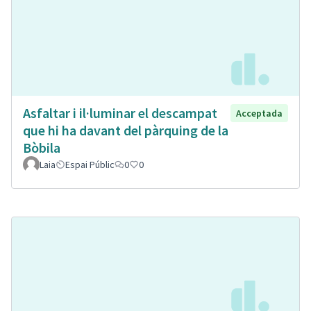
Asfaltar i il·luminar el descampat
Acceptada
que hi ha davant del pàrquing de la
Bòbila
Laia
Espai Públic
0
0