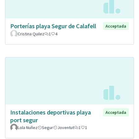
Porterías playa Segur de Calafell
Acceptada
Cristina Quilez
1
4
Instalaciones deportivas playa
Acceptada
port segur
Lola Nuñez
Segur
Joventut
1
1