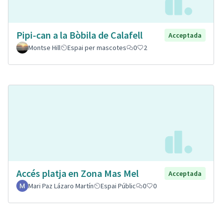
Pipi-can a la Bòbila de Calafell
Acceptada
Montse Hill
Espai per mascotes
0
2
Accés platja en Zona Mas Mel
Acceptada
Mari Paz Lázaro Martín
Espai Públic
0
0