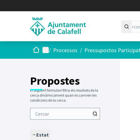
Inici
Menú principal
/
Processos
/
Pressupostos Participa
Saltar
El següen
+
−
Propostes
El següent formulari filtra els resultats de la
cerca dinàmicament quan es canvien les
condicions de la cerca.
Estat