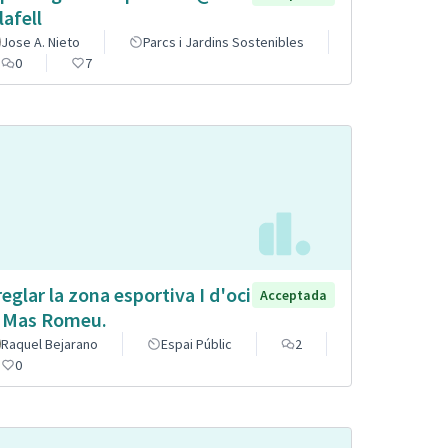
lafell
Jose A. Nieto
Parcs i Jardins Sostenibles
0
7
reglar la zona esportiva I d'oci
Acceptada
 Mas Romeu.
Raquel Bejarano
Espai Públic
2
0