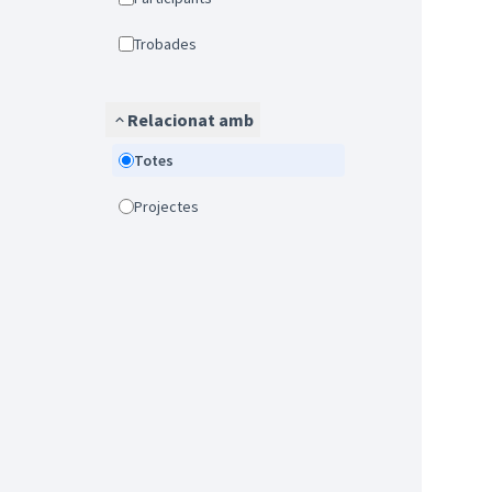
Trobades
Relacionat amb
Totes
Projectes