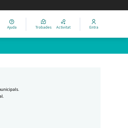
legir el idioma
Ajuda
Trobades
Activitat
Entra
Leaflet
|
©
HERE maps
 com a punts al mapa. L'element es pot fer servir amb un lector 
unicipals.
l.
.