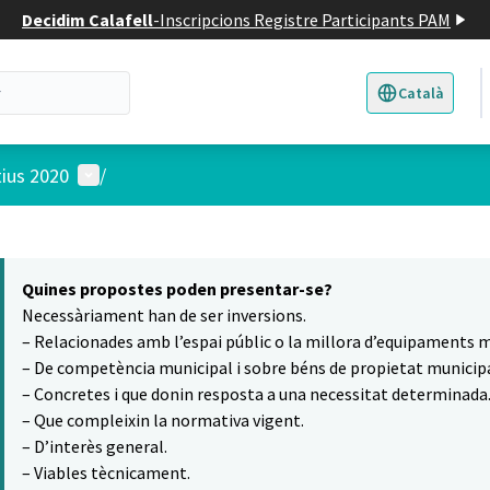
Decidim Calafell
-
Inscripcions Registre Participants PAM
Català
Triar la llengua
E
Menú d'usuari
tius 2020
/
 el mapa
5
t element és un mapa que presenta els components d'aquesta pàgina
Quines propostes poden presentar-se?
Necessàriament han de ser inversions.
– Relacionades amb l’espai públic o la millora d’equipaments m
– De competència municipal i sobre béns de propietat municipa
– Concretes i que donin resposta a una necessitat determinada
– Que compleixin la normativa vigent.
– D’interès general.
– Viables tècnicament.