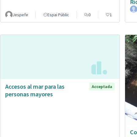
Rí
Jespefe
Espai Públic
0
1
Accesos al mar para las
Acceptada
personas mayores
Co