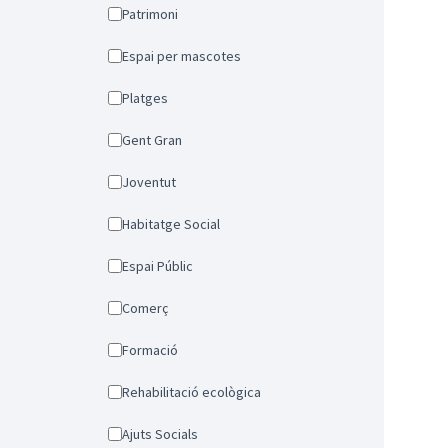
Patrimoni
Espai per mascotes
Platges
Gent Gran
Joventut
Habitatge Social
Espai Públic
Comerç
Formació
Rehabilitació ecològica
Ajuts Socials