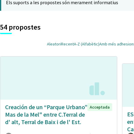
Els suports a les propostes són merament informatius
54 propostes
Aleatori
Recent
A-Z (Alfabètic)
Amb més adhesion
Creación de un “Parque Urbano”
Acceptada
ES
Mas de la Mel" entre C.Terral de
en
d' alt, Terral de Baix i de l' Est.
Ca