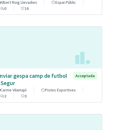
Albert Roig Llevadies
Espai Públic
0
16
nviar gespa camp de futbol
Acceptada
 Segur
Carme Vilamajó
Pistes Esportives
3
0