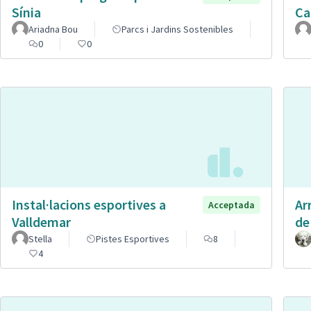
Sínia
Ca
Ariadna Bou
Parcs i Jardins Sostenibles
0
0
Instal·lacions esportives a
Ar
Acceptada
Valldemar
de
Stella
Pistes Esportives
8
4