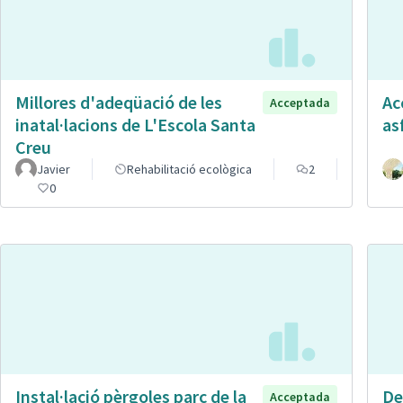
Millores d'adeqüació de les
Ac
Acceptada
inatal·lacions de L'Escola Santa
as
Creu
Javier
Rehabilitació ecològica
2
0
Instal·lació pèrgoles parc de la
De
Acceptada