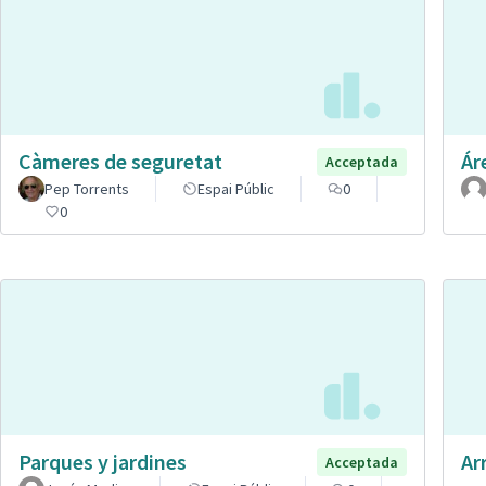
Càmeres de seguretat
Ár
Acceptada
Pep Torrents
Espai Públic
0
0
Parques y jardines
Ar
Acceptada