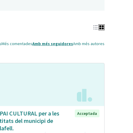
s
Més comentades
Amb més seguidores
Amb més autores
PAI CULTURAL per a les
Acceptada
titats del municipi de
lafell.