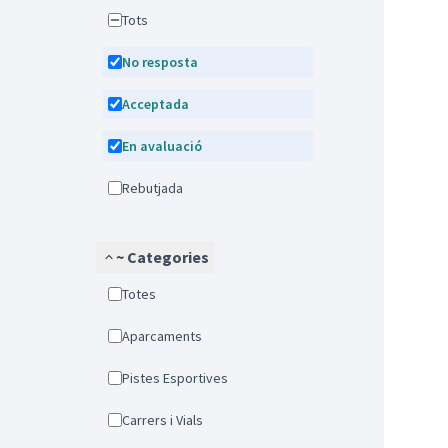
Tots
No resposta
Acceptada
En avaluació
Rebutjada
~ Categories
Totes
Aparcaments
Pistes Esportives
Carrers i Vials