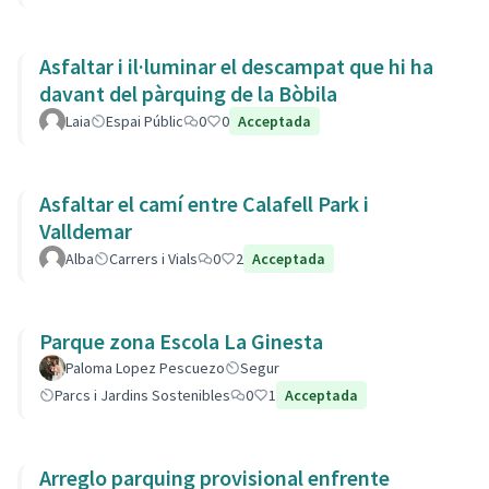
Asfaltar i il·luminar el descampat que hi ha
davant del pàrquing de la Bòbila
Laia
Espai Públic
0
0
Acceptada
Asfaltar el camí entre Calafell Park i
Valldemar
Alba
Carrers i Vials
0
2
Acceptada
Parque zona Escola La Ginesta
Paloma Lopez Pescuezo
Segur
Parcs i Jardins Sostenibles
0
1
Acceptada
Arreglo parquing provisional enfrente