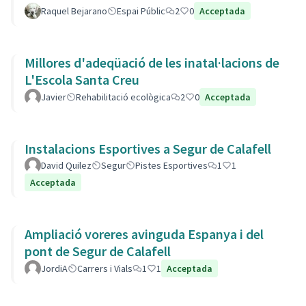
Raquel Bejarano
Espai Públic
2
0
Acceptada
Millores d'adeqüació de les inatal·lacions de
L'Escola Santa Creu
Javier
Rehabilitació ecològica
2
0
Acceptada
Instalacions Esportives a Segur de Calafell
David Quilez
Segur
Pistes Esportives
1
1
Acceptada
Ampliació voreres avinguda Espanya i del
pont de Segur de Calafell
JordiA
Carrers i Vials
1
1
Acceptada