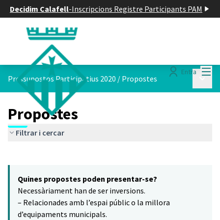
Decidim Calafell
-
Inscripcions Registre Participants PAM
Menú
Entra
Menú p
Pressupostos Participatius 2020
/
Propostes
Propostes
Filtrar i cercar
Saltar el mapa
Leaflet
|
©
HERE maps
8
El següent element és un mapa que presenta els components d'aq
+
Quines propostes poden presentar-se?
−
Necessàriament han de ser inversions.
– Relacionades amb l’espai públic o la millora
d’equipaments municipals.