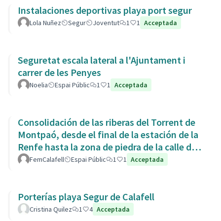
Instalaciones deportivas playa port segur
Lola Nuñez
Segur
Joventut
1
1
Acceptada
Seguretat escala lateral a l'Ajuntament i
carrer de les Penyes
Noelia
Espai Públic
1
1
Acceptada
Consolidación de las riberas del Torrent de
Montpaó, desde el final de la estación de la
Renfe hasta la zona de piedra de la calle de
L’Estany.
FemCalafell
Espai Públic
1
1
Acceptada
Porterías playa Segur de Calafell
Cristina Quilez
1
4
Acceptada