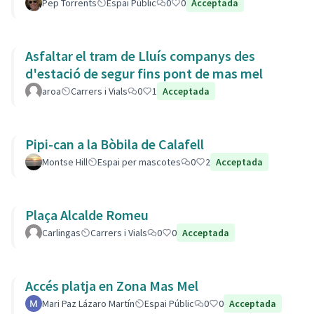
Pep Torrents
Espai Públic
0
0
Acceptada
Asfaltar el tram de Lluís companys des
d'estació de segur fins pont de mas mel
aroa
Carrers i Vials
0
1
Acceptada
Pipi-can a la Bòbila de Calafell
Montse Hill
Espai per mascotes
0
2
Acceptada
Plaça Alcalde Romeu
Carlingas
Carrers i Vials
0
0
Acceptada
Accés platja en Zona Mas Mel
Mari Paz Lázaro Martín
Espai Públic
0
0
Acceptada