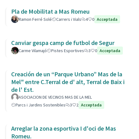
Pla de Mobilitat a Mas Romeu
Ramon Ferré Solé
Carrers i Vials
4
0
Acceptada
Canviar gespa camp de futbol de Segur
Carme Vilamajó
Pistes Esportives
3
0
Acceptada
Creación de un “Parque Urbano” Mas de la
Mel" entre C.Terral de d' alt, Terral de Baix i
de l' Est.
ASOCIACION DE VECINOS MAS DE LA MEL
Parcs i Jardins Sostenibles
3
2
Acceptada
Arreglar la zona esportiva I d'oci de Mas
Romeu.