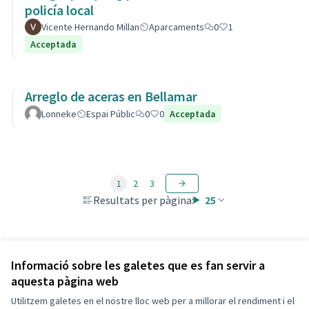
policía local
Vicente Hernando Millan
Aparcaments
0
1
Acceptada
Arreglo de aceras en Bellamar
Lonneke
Espai Públic
0
0
Acceptada
1
2
3
Resultats per pàgina:
25
Veure totes les propostes retirades
Informació sobre les galetes que es fan servir a
aquesta pàgina web
Utilitzem galetes en el nostre lloc web per a millorar el rendiment i el
Termes i condicions d'ús