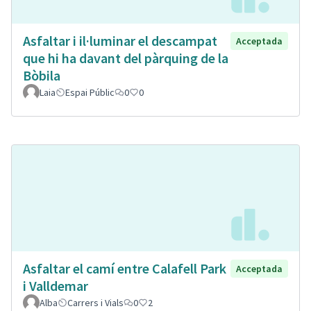
Asfaltar i il·luminar el descampat
Acceptada
que hi ha davant del pàrquing de la
Bòbila
Laia
Espai Públic
0
0
Asfaltar el camí entre Calafell Park
Acceptada
i Valldemar
Alba
Carrers i Vials
0
2