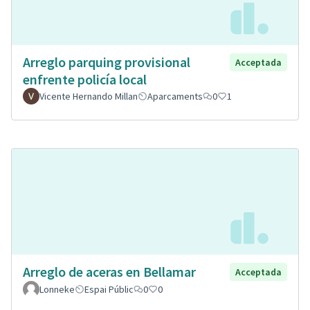
Arreglo parquing provisional
Acceptada
enfrente policía local
Vicente Hernando Millan
Aparcaments
0
1
Arreglo de aceras en Bellamar
Acceptada
Lonneke
Espai Públic
0
0