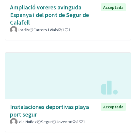
Ampliació voreres avinguda
Acceptada
Espanya i del pont de Segur de
Calafell
JordiA
Carrers i Vials
1
1
Instalaciones deportivas playa
Acceptada
port segur
Lola Nuñez
Segur
Joventut
1
1