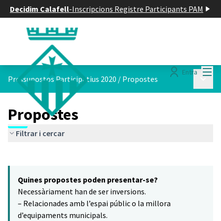
Decidim Calafell
-
Inscripcions Registre Participants PAM
Menú
Entra
Menú p
Pressupostos Participatius 2020
/
Propostes
Propostes
Filtrar i cercar
Saltar el mapa
Leaflet
|
©
HERE maps
8
El següent element és un mapa que presenta els components d'aq
+
Quines propostes poden presentar-se?
−
Necessàriament han de ser inversions.
– Relacionades amb l’espai públic o la millora
d’equipaments municipals.