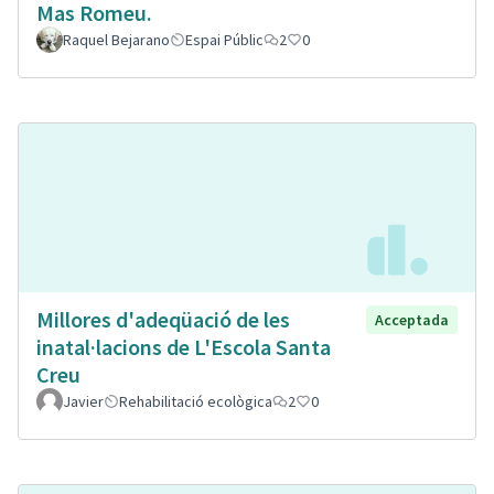
Mas Romeu.
Raquel Bejarano
Espai Públic
2
0
Millores d'adeqüació de les
Acceptada
inatal·lacions de L'Escola Santa
Creu
Javier
Rehabilitació ecològica
2
0