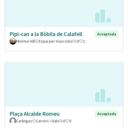
Pipi-can a la Bòbila de Calafell
Acceptada
Montse Hill
Espai per mascotes
0
2
Plaça Alcalde Romeu
Acceptada
Carlingas
Carrers i Vials
0
0