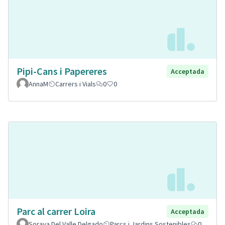
Pipi-Cans i Papereres
Acceptada
AnnaM
Carrers i Vials
0
0
Parc al carrer Loira
Acceptada
Soraya Del Valle Delgado
Parcs i Jardins Sostenibles
0