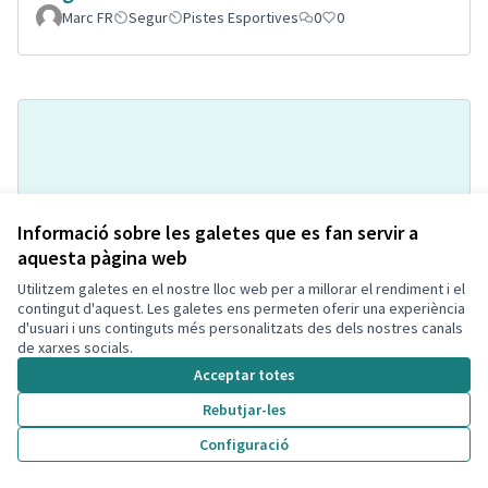
Marc FR
Segur
Pistes Esportives
0
0
Informació sobre les galetes que es fan servir a
aquesta pàgina web
Utilitzem galetes en el nostre lloc web per a millorar el rendiment i el
Pipi-can a la Bòbila de Calafell
Acceptada
contingut d'aquest. Les galetes ens permeten oferir una experiència
Montse Hill
Espai per mascotes
0
2
d'usuari i uns continguts més personalitzats des dels nostres canals
de xarxes socials.
Acceptar totes
Rebutjar-les
Configuració