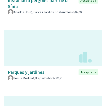
Instal·lació pèrgoles parc de la
Acceptada
Sínia
Ariadna Bou
Parcs i Jardins Sostenibles
0
0
Parques y jardines
Acceptada
Jesús Medina
Espai Públic
0
1