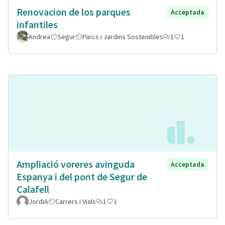
Renovacion de los parques
Acceptada
infantiles
Andrea
Segur
Parcs i Jardins Sostenibles
1
1
Ampliació voreres avinguda
Acceptada
Espanya i del pont de Segur de
Calafell
JordiA
Carrers i Vials
1
1