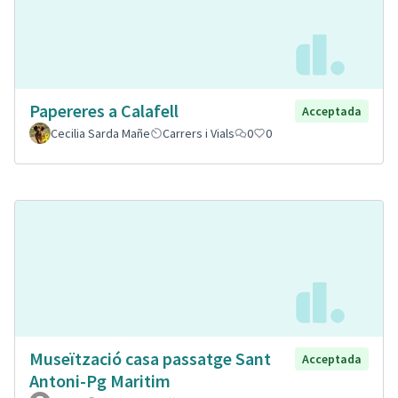
Papereres a Calafell
Acceptada
Cecilia Sarda Mañe
Carrers i Vials
0
0
Museïtzació casa passatge Sant
Acceptada
Antoni-Pg Maritim