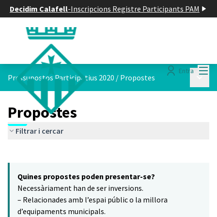
Decidim Calafell
-
Inscripcions Registre Participants PAM
Menú
Entra
Menú p
Pressupostos Participatius 2020
/
Propostes
Propostes
Filtrar i cercar
Saltar el mapa
Leaflet
|
©
HERE maps
16
El següent element és un mapa que presenta els components d'aq
+
Quines propostes poden presentar-se?
−
Necessàriament han de ser inversions.
– Relacionades amb l’espai públic o la millora
d’equipaments municipals.