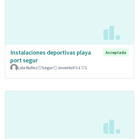
Instalaciones deportivas playa
Acceptada
port segur
Lola Nuñez
Segur
Joventut
1
1