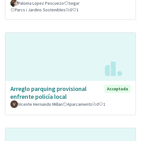
Paloma Lopez Pescuezo
Segur
Parcs i Jardins Sostenibles
0
1
Arreglo parquing provisional
Acceptada
enfrente policía local
Vicente Hernando Millan
Aparcaments
0
1