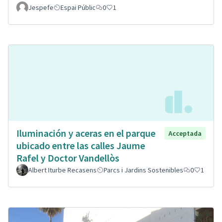
Jespefe
Espai Públic
0
1
Iluminación y aceras en el parque
Acceptada
ubicado entre las calles Jaume
Rafel y Doctor Vandellòs
Albert Iturbe Recasens
Parcs i Jardins Sostenibles
0
1