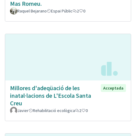
Mas Romeu.
Raquel Bejarano
Espai Públic
2
0
Millores d'adeqüació de les
Acceptada
inatal·lacions de L'Escola Santa
Creu
Javier
Rehabilitació ecològica
2
0