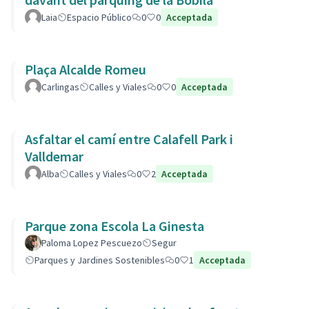
Laia
Espacio Público
0
0
Acceptada
Plaça Alcalde Romeu
Carlingas
Calles y Viales
0
0
Acceptada
Asfaltar el camí entre Calafell Park i
Valldemar
Alba
Calles y Viales
0
2
Acceptada
Parque zona Escola La Ginesta
Paloma Lopez Pescuezo
Segur
Parques y Jardines Sostenibles
0
1
Acceptada