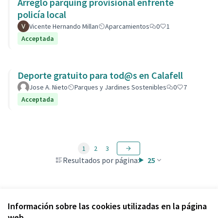
Arreglo parquing provisional enfrente
policía local
Vicente Hernando Millan
Aparcamientos
0
1
Acceptada
Deporte gratuito para tod@s en Calafell
Jose A. Nieto
Parques y Jardines Sostenibles
0
7
Acceptada
1
2
3
Resultados por página:
25
Ver todas las propuestas retiradas
Información sobre las cookies utilizadas en la página
web