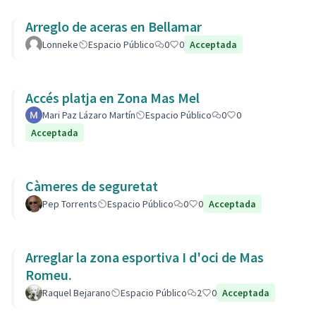
Arreglo de aceras en Bellamar
Lonneke
Espacio Público
0
0
Acceptada
Accés platja en Zona Mas Mel
Mari Paz Lázaro Martín
Espacio Público
0
0
Acceptada
Càmeres de seguretat
Pep Torrents
Espacio Público
0
0
Acceptada
Arreglar la zona esportiva I d'oci de Mas
Romeu.
Raquel Bejarano
Espacio Público
2
0
Acceptada