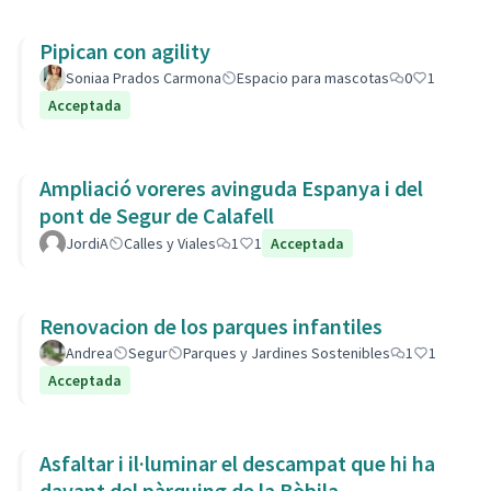
Pipican con agility
Soniaa Prados Carmona
Espacio para mascotas
0
1
Acceptada
Ampliació voreres avinguda Espanya i del
pont de Segur de Calafell
JordiA
Calles y Viales
1
1
Acceptada
Renovacion de los parques infantiles
Andrea
Segur
Parques y Jardines Sostenibles
1
1
Acceptada
Asfaltar i il·luminar el descampat que hi ha
davant del pàrquing de la Bòbila