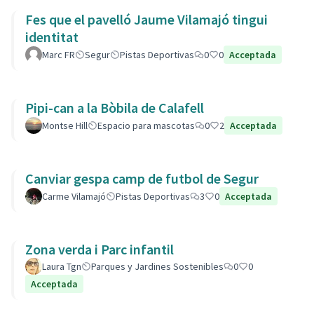
Fes que el pavelló Jaume Vilamajó tingui
identitat
Marc FR
Segur
Pistas Deportivas
0
0
Acceptada
Pipi-can a la Bòbila de Calafell
Montse Hill
Espacio para mascotas
0
2
Acceptada
Canviar gespa camp de futbol de Segur
Carme Vilamajó
Pistas Deportivas
3
0
Acceptada
Zona verda i Parc infantil
Laura Tgn
Parques y Jardines Sostenibles
0
0
Acceptada