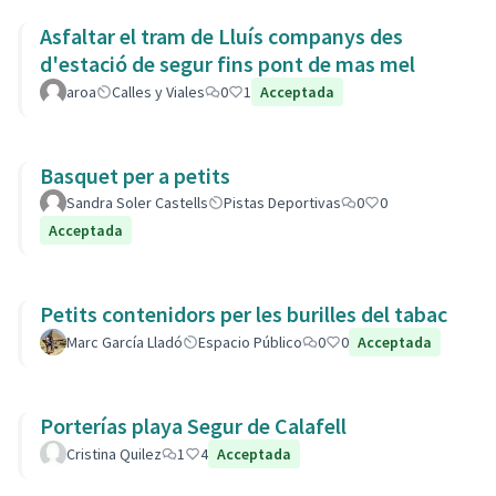
Asfaltar el tram de Lluís companys des
d'estació de segur fins pont de mas mel
aroa
Calles y Viales
0
1
Acceptada
Basquet per a petits
Sandra Soler Castells
Pistas Deportivas
0
0
Acceptada
Petits contenidors per les burilles del tabac
Marc García Lladó
Espacio Público
0
0
Acceptada
Porterías playa Segur de Calafell
Cristina Quilez
1
4
Acceptada