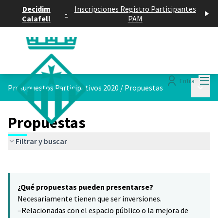
Decidim
Inscripciones Registro Participantes
-
Calafell
PAM
Menú
Entra
Menú p
Presupuestos Participativos 2020
/
Propuestas
Propuestas
Filtrar y buscar
Saltar el mapa
Leaflet
|
©
HERE maps
5
El siguiente elemento es un mapa que presenta los componentes 
+
¿Qué propuestas pueden presentarse?
−
Necesariamente tienen que ser inversiones.
–Relacionadas con el espacio público o la mejora de