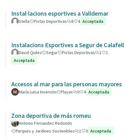
Instal·lacions esportives a Valldemar
Stella
Pistas Deportivas
8
4
Acceptada
Instalacions Esportives a Segur de Calafell
David Quilez
Segur
Pistas Deportivas
1
1
Acceptada
Accesos al mar para las personas mayores
María Luisa Invernón
Playas
0
4
Acceptada
Zona deportiva de más romeu
Antonio Fernandez Redondo
Parques y Jardines Sostenibles
1
0
Acceptada