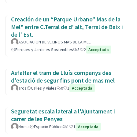
Creación de un “Parque Urbano” Mas de la
Mel" entre C.Terral de d' alt, Terral de Baix i
de l' Est.
ASOCIACION DE VECINOS MAS DE LA MEL
Parques y Jardines Sostenibles
3
2
Acceptada
Asfaltar el tram de Lluís companys des
d'estació de segur fins pont de mas mel
aroa
Calles y Viales
0
1
Acceptada
Seguretat escala lateral a l'Ajuntament i
carrer de les Penyes
Noelia
Espacio Público
1
1
Acceptada