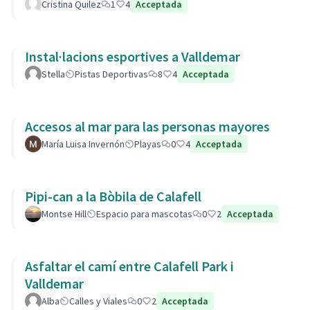
Cristina Quilez
1
4
Acceptada
Instal·lacions esportives a Valldemar
Stella
Pistas Deportivas
8
4
Acceptada
Accesos al mar para las personas mayores
María Luisa Invernón
Playas
0
4
Acceptada
Pipi-can a la Bòbila de Calafell
Montse Hill
Espacio para mascotas
0
2
Acceptada
Asfaltar el camí entre Calafell Park i
Valldemar
Alba
Calles y Viales
0
2
Acceptada