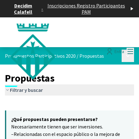
Decidim
Inscripciones Registro Participantes
-
Calafell
PAM
Menú
Entra
Menú p
Presupuestos Participativos 2020
/
Propuestas
Propuestas
Filtrar y buscar
Saltar el mapa
Leaflet
|
©
HERE maps
6
El siguiente elemento es un mapa que presenta los componentes 
+
¿Qué propuestas pueden presentarse?
−
Necesariamente tienen que ser inversiones.
–Relacionadas con el espacio público o la mejora de