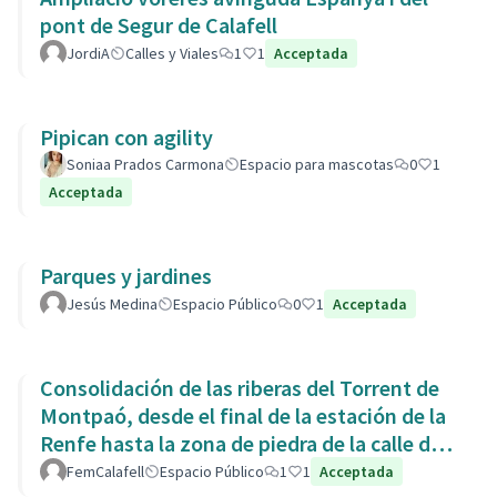
pont de Segur de Calafell
JordiA
Calles y Viales
1
1
Acceptada
Pipican con agility
Soniaa Prados Carmona
Espacio para mascotas
0
1
Acceptada
Parques y jardines
Jesús Medina
Espacio Público
0
1
Acceptada
Consolidación de las riberas del Torrent de
Montpaó, desde el final de la estación de la
Renfe hasta la zona de piedra de la calle de
L’Estany.
FemCalafell
Espacio Público
1
1
Acceptada