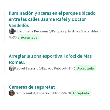
Iluminación y aceras en el parque ubicado
entre las calles Jaume Rafel y Doctor
Vandellòs
Albert Iturbe Recasens
Parques y Jardines Sostenibles
0
1
Acceptada
Arreglar la zona esportiva I d'oci de Mas
Romeu.
Raquel Bejarano
Espacio Público
2
0
Acceptada
Càmeres de seguretat
Pep Torrents
Espacio Público
0
0
Acceptada