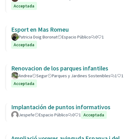
Acceptada
Esport en Mas Romeu
Patricia Doig Boronat
Espacio Público
0
1
Acceptada
Renovacion de los parques infantiles
Andrea
Segur
Parques y Jardines Sostenibles
1
1
Acceptada
Implantación de puntos informativos
Jespefe
Espacio Público
0
1
Acceptada
Ampliació voreres avinguda Espanya i del