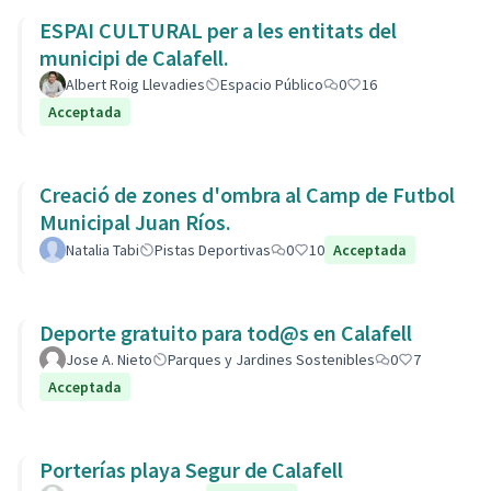
ESPAI CULTURAL per a les entitats del
municipi de Calafell.
Albert Roig Llevadies
Espacio Público
0
16
Acceptada
Creació de zones d'ombra al Camp de Futbol
Municipal Juan Ríos.
Natalia Tabi
Pistas Deportivas
0
10
Acceptada
Deporte gratuito para tod@s en Calafell
Jose A. Nieto
Parques y Jardines Sostenibles
0
7
Acceptada
Porterías playa Segur de Calafell