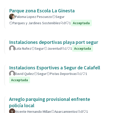
Parque zona Escola La Ginesta
Paloma Lopez Pescuezo
Segur
Parques y Jardines Sostenibles
0
1
Acceptada
Instalaciones deportivas playa port segur
Lola Nuñez
Segur
Juventud
1
1
Acceptada
Instalacions Esportives a Segur de Calafell
David Quilez
Segur
Pistas Deportivas
1
1
Acceptada
Arreglo parquing provisional enfrente
policía local
Vicente Hernando Millan
Aparcamientos
0
1