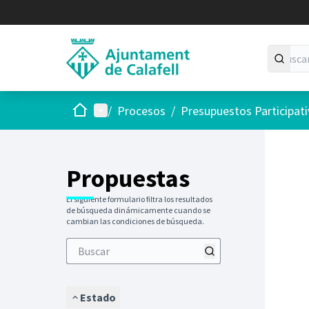
Inicio
Menú principal
/
Procesos
/
Presupuestos Participat
Saltar
El siguie
+
−
Propuestas
El siguiente formulario filtra los resultados
de búsqueda dinámicamente cuando se
cambian las condiciones de búsqueda.
Estado