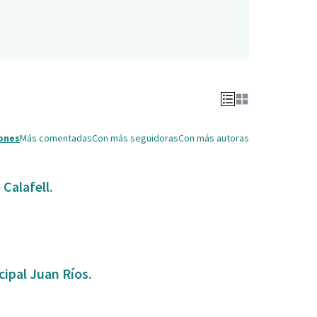
ones
Más comentadas
Con más seguidoras
Con más autoras
Calafell.
ipal Juan Ríos.