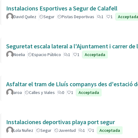
Instalacions Esportives a Segur de Calafell
David Quilez
Segur
Pistas Deportivas
1
1
Acceptad
Seguretat escala lateral a l'Ajuntament i carrer de
Noelia
Espacio Público
1
1
Acceptada
Asfaltar el tram de Lluís companys des d'estació 
aroa
Calles y Viales
0
1
Acceptada
Instalaciones deportivas playa port segur
Lola Nuñez
Segur
Juventud
1
1
Acceptada