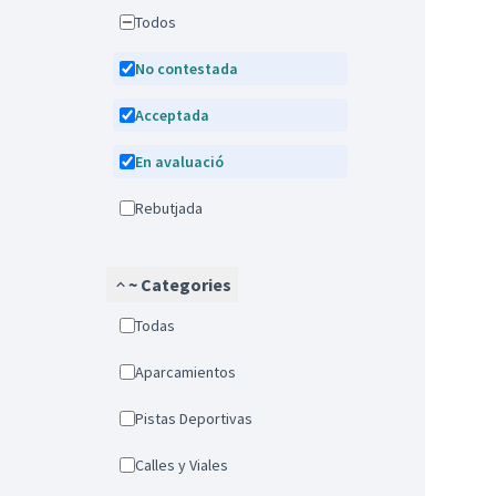
Todos
No contestada
Acceptada
En avaluació
Rebutjada
~ Categories
Todas
Aparcamientos
Pistas Deportivas
Calles y Viales