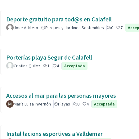
Deporte gratuito para tod@s en Calafell
Jose A. Nieto
Parques y Jardines Sostenibles
0
7
Acce
Porterías playa Segur de Calafell
Cristina Quilez
1
4
Acceptada
Accesos al mar para las personas mayores
María Luisa Invernón
Playas
0
4
Acceptada
Instal·lacions esportives a Valldemar