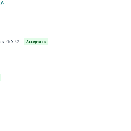
y.
les
0
1
Acceptada