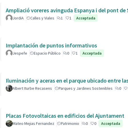
Ampliació voreres avinguda Espanya i del pont de 
JordiA
Calles y Viales
1
1
Acceptada
Implantación de puntos informativos
Jespefe
Espacio Público
0
1
Acceptada
Iluminación y aceras en el parque ubicado entre la
Albert Iturbe Recasens
Parques y Jardines Sostenibles
0
Placas Fotovoltaicas en edificios del Ajuntament
Mateo Mejias Fernandez
Patrimonio
0
0
Acceptada