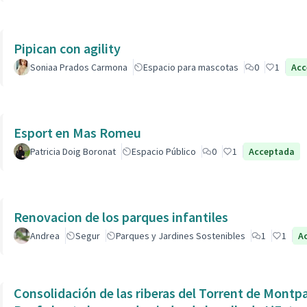
Pipican con agility
Soniaa Prados Carmona
Espacio para mascotas
0
1
Acc
Esport en Mas Romeu
Patricia Doig Boronat
Espacio Público
0
1
Acceptada
Renovacion de los parques infantiles
Andrea
Segur
Parques y Jardines Sostenibles
1
1
A
Consolidación de las riberas del Torrent de Montpaó