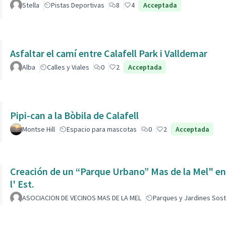
Stella
Pistas Deportivas
8
4
Acceptada
Asfaltar el camí entre Calafell Park i Valldemar
Alba
Calles y Viales
0
2
Acceptada
Pipi-can a la Bòbila de Calafell
Montse Hill
Espacio para mascotas
0
2
Acceptada
Creación de un “Parque Urbano” Mas de la Mel" entre
l' Est.
ASOCIACION DE VECINOS MAS DE LA MEL
Parques y Jardines Sost