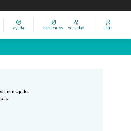
legir el idioma
Ayuda
Encuentros
Actividad
Entra
Leaflet
|
©
HERE maps
ina como puntos en el mapa. El elemento se puede utilizar con un 
nes municipales.
pal.