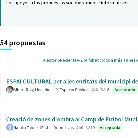
Los apoyos a las propuestas son meramente informativos
54 propuestas
Aleatorio
Reciente
A-Z (Alfabético)
Con más adhesi
ESPAI CULTURAL per a les entitats del municipi de 
Albert Roig Llevadies
Espacio Público
0
16
Acceptada
Creació de zones d'ombra al Camp de Futbol Munic
Natalia Tabi
Pistas Deportivas
0
10
Acceptada