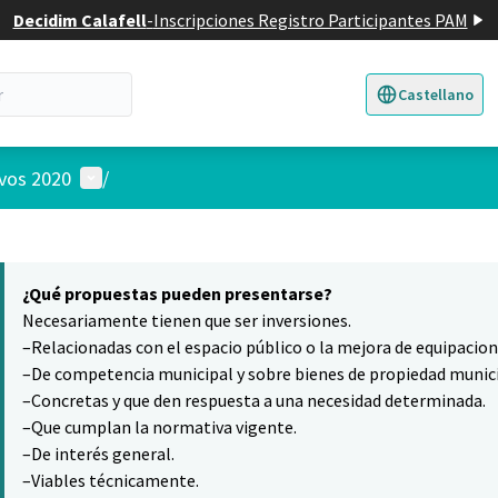
Decidim Calafell
-
Inscripciones Registro Participantes PAM
Castellano
Triar la llengua
E
Menú de usuario
ivos 2020
/
 el mapa
16
nte elemento es un mapa que presenta los componentes de esta pág
¿Qué propuestas pueden presentarse?
Necesariamente tienen que ser inversiones.
–Relacionadas con el espacio público o la mejora de equipacio
–De competencia municipal y sobre bienes de propiedad munici
–Concretas y que den respuesta a una necesidad determinada.
–Que cumplan la normativa vigente.
–De interés general.
–Viables técnicamente.