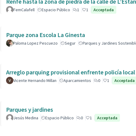
Renfe hasta la zona de piedra de la calle de L’Estan
FemCalafell
Espacio Público
1
1
Acceptada
Parque zona Escola La Ginesta
Paloma Lopez Pescuezo
Segur
Parques y Jardines Sostenib
Arreglo parquing provisional enfrente policía local
Vicente Hernando Millan
Aparcamientos
0
1
Acceptada
Parques y jardines
Jesús Medina
Espacio Público
0
1
Acceptada