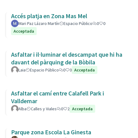
Accés platja en Zona Mas Mel
Mari Paz Lázaro Martín
Espacio Público
0
0
Acceptada
Asfaltar i il·luminar el descampat que hi ha
davant del pàrquing de la Bòbila
Laia
Espacio Público
0
0
Acceptada
Asfaltar el camí entre Calafell Park i
Valldemar
Alba
Calles y Viales
0
2
Acceptada
Parque zona Escola La Ginesta