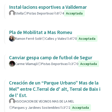
Instal·lacions esportives a Valldemar
Stella
Pistas Deportivas
8
4
Acceptada
Pla de Mobilitat a Mas Romeu
Ramon Ferré Solé
Calles y Viales
4
0
Acceptada
Canviar gespa camp de futbol de Segur
Carme Vilamajó
Pistas Deportivas
3
0
Acceptada
Creación de un “Parque Urbano” Mas de la
Mel" entre C.Terral de d' alt, Terral de Baix i
de l' Est.
ASOCIACION DE VECINOS MAS DE LA MEL
Parques y Jardines Sostenibles
3
2
Acceptada