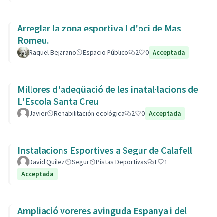
Arreglar la zona esportiva I d'oci de Mas
Romeu.
Raquel Bejarano
Espacio Público
2
0
Acceptada
Millores d'adeqüació de les inatal·lacions de
L'Escola Santa Creu
Javier
Rehabilitación ecológica
2
0
Acceptada
Instalacions Esportives a Segur de Calafell
David Quilez
Segur
Pistas Deportivas
1
1
Acceptada
Ampliació voreres avinguda Espanya i del