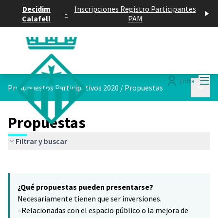
Decidim
Inscripciones Registro Participantes
-
Calafell
PAM
Menú
Entra
Menú p
Presupuestos Participativos 2020
/
Propuestas
Propuestas
Filtrar y buscar
Saltar el mapa
Leaflet
|
©
HERE maps
8
El siguiente elemento es un mapa que presenta los componentes 
+
¿Qué propuestas pueden presentarse?
−
Necesariamente tienen que ser inversiones.
–Relacionadas con el espacio público o la mejora de