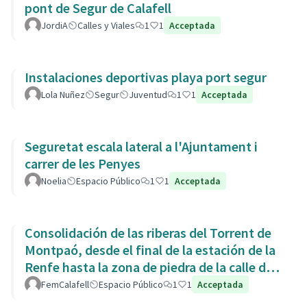
pont de Segur de Calafell
JordiA
Calles y Viales
1
1
Acceptada
Instalaciones deportivas playa port segur
Lola Nuñez
Segur
Juventud
1
1
Acceptada
Seguretat escala lateral a l'Ajuntament i
carrer de les Penyes
Noelia
Espacio Público
1
1
Acceptada
Consolidación de las riberas del Torrent de
Montpaó, desde el final de la estación de la
Renfe hasta la zona de piedra de la calle de
L’Estany.
FemCalafell
Espacio Público
1
1
Acceptada