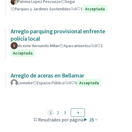
Paloma Lopez Pescuezo
Segur
Parques y Jardines Sostenibles
0
1
Acceptada
Arreglo parquing provisional enfrente
policía local
Vicente Hernando Millan
Aparcamientos
0
1
Acceptada
Arreglo de aceras en Bellamar
Lonneke
Espacio Público
0
0
Acceptada
1
2
3
Resultados por página:
25