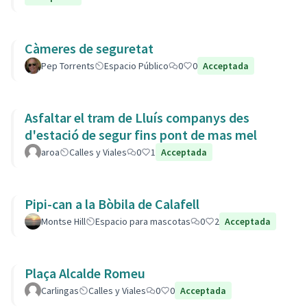
Càmeres de seguretat
Pep Torrents
Espacio Público
0
0
Acceptada
Asfaltar el tram de Lluís companys des
d'estació de segur fins pont de mas mel
aroa
Calles y Viales
0
1
Acceptada
Pipi-can a la Bòbila de Calafell
Montse Hill
Espacio para mascotas
0
2
Acceptada
Plaça Alcalde Romeu
Carlingas
Calles y Viales
0
0
Acceptada