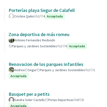
Porterías playa Segur de Calafell
Cristina Quilez
1
4
Acceptada
Zona deportiva de más romeu
Antonio Fernandez Redondo
Parques y Jardines Sostenibles
1
0
Acceptada
Renovacion de los parques infantiles
Andrea
Segur
Parques y Jardines Sostenibles
1
1
Acceptada
Basquet per a petits
Sandra Soler Castells
Pistas Deportivas
0
0
Acceptada