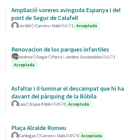
Ampliació voreres avinguda Espanya i del
pont de Segur de Calafell
JordiA
Carrers i Vials
1
1
Acceptada
Renovacion de los parques infantiles
Andrea
Segur
Parcs i Jardins Sostenibles
1
1
Acceptada
Asfaltar i il·luminar el descampat que hi ha
davant del pàrquing de la Bòbila
Laia
Espai Públic
0
0
Acceptada
Plaça Alcalde Romeu
Carlingas
Carrers i Vials
0
0
Acceptada