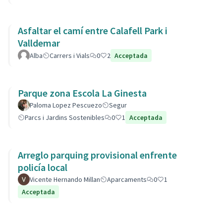
Asfaltar el camí entre Calafell Park i
Valldemar
Alba
Carrers i Vials
0
2
Acceptada
Parque zona Escola La Ginesta
Paloma Lopez Pescuezo
Segur
Parcs i Jardins Sostenibles
0
1
Acceptada
Arreglo parquing provisional enfrente
policía local
Vicente Hernando Millan
Aparcaments
0
1
Acceptada