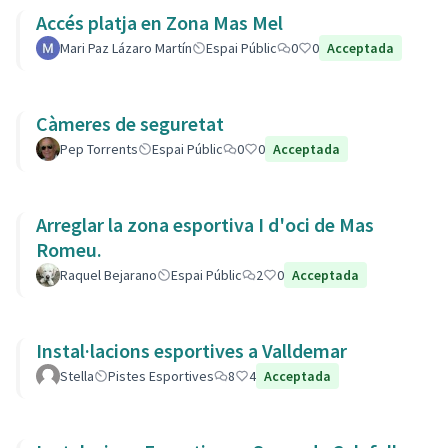
Accés platja en Zona Mas Mel
Mari Paz Lázaro Martín
Espai Públic
0
0
Acceptada
Càmeres de seguretat
Pep Torrents
Espai Públic
0
0
Acceptada
Arreglar la zona esportiva I d'oci de Mas
Romeu.
Raquel Bejarano
Espai Públic
2
0
Acceptada
Instal·lacions esportives a Valldemar
Stella
Pistes Esportives
8
4
Acceptada