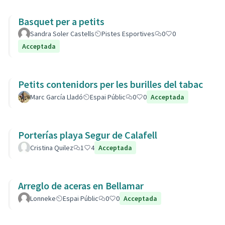
Basquet per a petits
Sandra Soler Castells
Pistes Esportives
0
0
Acceptada
Petits contenidors per les burilles del tabac
Marc García Lladó
Espai Públic
0
0
Acceptada
Porterías playa Segur de Calafell
Cristina Quilez
1
4
Acceptada
Arreglo de aceras en Bellamar
Lonneke
Espai Públic
0
0
Acceptada