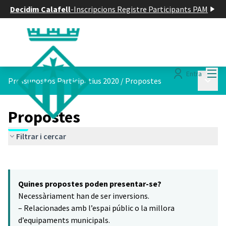
Decidim Calafell
-
Inscripcions Registre Participants PAM
Menú
Entra
Menú p
Pressupostos Participatius 2020
/
Propostes
Propostes
Filtrar i cercar
Saltar el mapa
Leaflet
|
©
HERE maps
5
El següent element és un mapa que presenta els components d'aq
+
Quines propostes poden presentar-se?
−
Necessàriament han de ser inversions.
– Relacionades amb l’espai públic o la millora
d’equipaments municipals.