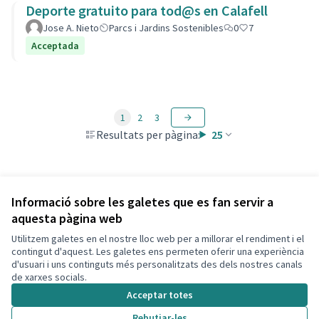
Deporte gratuito para tod@s en Calafell
Jose A. Nieto
Parcs i Jardins Sostenibles
0
7
Acceptada
1
2
3
Resultats per pàgina:
25
Veure totes les propostes retirades
Informació sobre les galetes que es fan servir a
aquesta pàgina web
Utilitzem galetes en el nostre lloc web per a millorar el rendiment i el
Termes i condicions d'ús
contingut d'aquest. Les galetes ens permeten oferir una experiència
Configuració de les galetes
d'usuari i uns continguts més personalitzats des dels nostres canals
Decidim Calafell a X
Decidim Calafell a Facebook
Decidim Calafell a YouTube
Decidim Calafell a GitHub
de xarxes socials.
(Enllaç extern)
(Enllaç extern)
(Enllaç extern)
(Enllaç extern)
Acceptar totes
Rebutjar-les