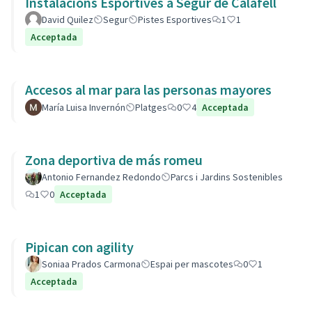
Instalacions Esportives a Segur de Calafell
David Quilez
Segur
Pistes Esportives
1
1
Acceptada
Accesos al mar para las personas mayores
María Luisa Invernón
Platges
0
4
Acceptada
Zona deportiva de más romeu
Antonio Fernandez Redondo
Parcs i Jardins Sostenibles
1
0
Acceptada
Pipican con agility
Soniaa Prados Carmona
Espai per mascotes
0
1
Acceptada