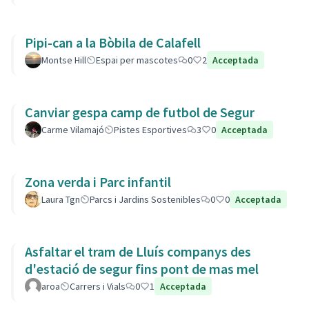
Pipi-can a la Bòbila de Calafell
Montse Hill
Espai per mascotes
0
2
Acceptada
Canviar gespa camp de futbol de Segur
Carme Vilamajó
Pistes Esportives
3
0
Acceptada
Zona verda i Parc infantil
Laura Tgn
Parcs i Jardins Sostenibles
0
0
Acceptada
Asfaltar el tram de Lluís companys des
d'estació de segur fins pont de mas mel
aroa
Carrers i Vials
0
1
Acceptada