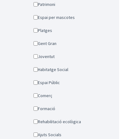
Patrimoni
Espai per mascotes
Platges
Gent Gran
Joventut
Habitatge Social
Espai Públic
Comerç
Formació
Rehabilitació ecològica
Ajuts Socials