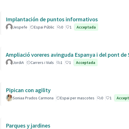
Implantación de puntos informativos
Jespefe
Espai Públic
0
1
Acceptada
Ampliació voreres avinguda Espanya i del pont de 
JordiA
Carrers i Vials
1
1
Acceptada
Pipican con agility
Soniaa Prados Carmona
Espai per mascotes
0
1
Accep
Parques y jardines