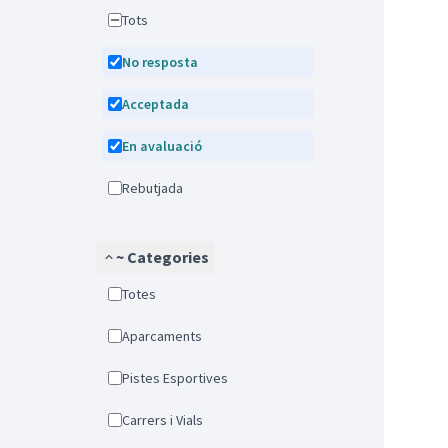
Tots
No resposta
Acceptada
En avaluació
Rebutjada
~ Categories
Totes
Aparcaments
Pistes Esportives
Carrers i Vials