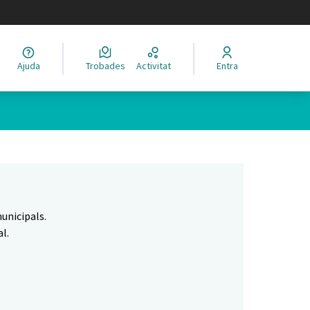
legir el idioma
Ajuda
Trobades
Activitat
Entra
Leaflet
|
©
HERE maps
 com a punts al mapa. L'element es pot fer servir amb un lector 
unicipals.
l.
.