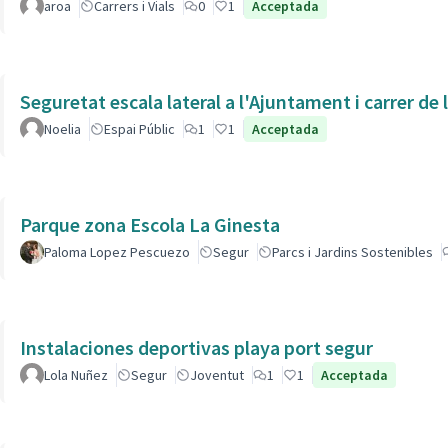
aroa
Carrers i Vials
0
1
Acceptada
Seguretat escala lateral a l'Ajuntament i carrer de
Noelia
Espai Públic
1
1
Acceptada
Parque zona Escola La Ginesta
Paloma Lopez Pescuezo
Segur
Parcs i Jardins Sostenibles
Instalaciones deportivas playa port segur
Lola Nuñez
Segur
Joventut
1
1
Acceptada