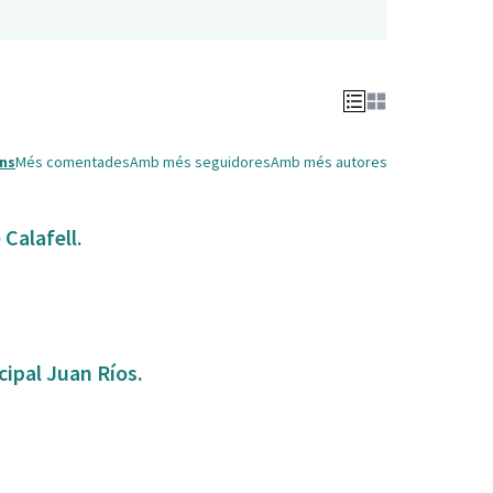
ns
Més comentades
Amb més seguidores
Amb més autores
Calafell.
ipal Juan Ríos.