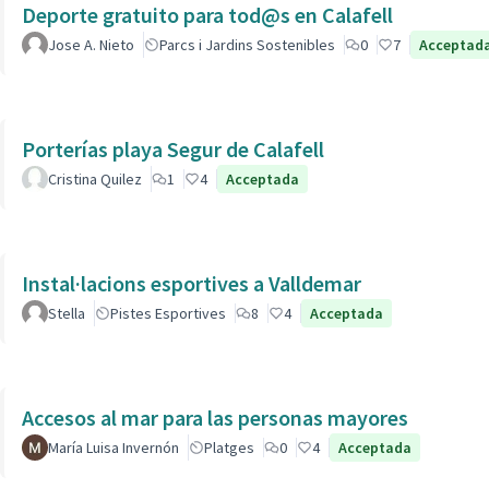
Deporte gratuito para tod@s en Calafell
Jose A. Nieto
Parcs i Jardins Sostenibles
0
7
Acceptad
Porterías playa Segur de Calafell
Cristina Quilez
1
4
Acceptada
Instal·lacions esportives a Valldemar
Stella
Pistes Esportives
8
4
Acceptada
Accesos al mar para las personas mayores
María Luisa Invernón
Platges
0
4
Acceptada