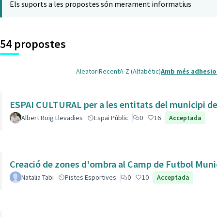
Els suports a les propostes són merament informatius
54 propostes
Aleatori
Recent
A-Z (Alfabètic)
Amb més adhesio
ESPAI CULTURAL per a les entitats del municipi de 
Albert Roig Llevadies
Espai Públic
0
16
Acceptada
Creació de zones d'ombra al Camp de Futbol Munic
Natalia Tabi
Pistes Esportives
0
10
Acceptada