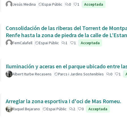
Jesús Medina
Espai Públic
0
1
Acceptada
Consolidación de las riberas del Torrent de Montpaó
Renfe hasta la zona de piedra de la calle de L’Estan
FemCalafell
Espai Públic
1
1
Acceptada
Iluminación y aceras en el parque ubicado entre la
Albert Iturbe Recasens
Parcs i Jardins Sostenibles
0
1
Arreglar la zona esportiva I d'oci de Mas Romeu.
Raquel Bejarano
Espai Públic
2
0
Acceptada