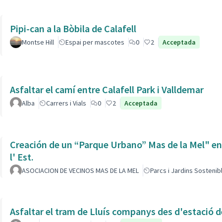
Pipi-can a la Bòbila de Calafell
Montse Hill
Espai per mascotes
0
2
Acceptada
Asfaltar el camí entre Calafell Park i Valldemar
Alba
Carrers i Vials
0
2
Acceptada
Creación de un “Parque Urbano” Mas de la Mel" entre
l' Est.
ASOCIACION DE VECINOS MAS DE LA MEL
Parcs i Jardins Sostenib
Asfaltar el tram de Lluís companys des d'estació 