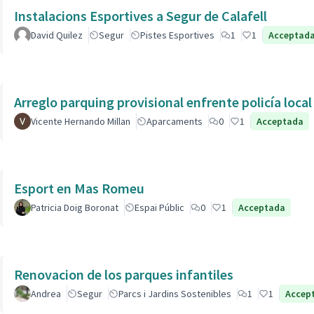
Instalacions Esportives a Segur de Calafell
David Quilez
Segur
Pistes Esportives
1
1
Acceptad
Arreglo parquing provisional enfrente policía local
Vicente Hernando Millan
Aparcaments
0
1
Acceptada
Esport en Mas Romeu
Patricia Doig Boronat
Espai Públic
0
1
Acceptada
Renovacion de los parques infantiles
Andrea
Segur
Parcs i Jardins Sostenibles
1
1
Accep