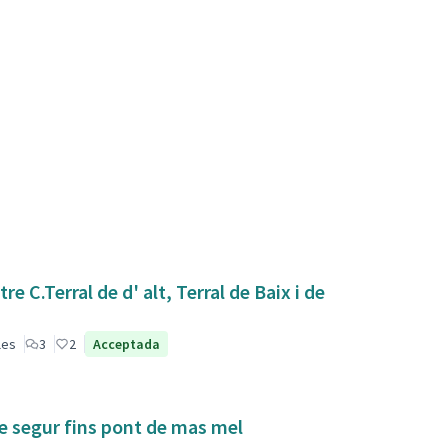
 C.Terral de d' alt, Terral de Baix i de
les
3
2
Acceptada
de segur fins pont de mas mel