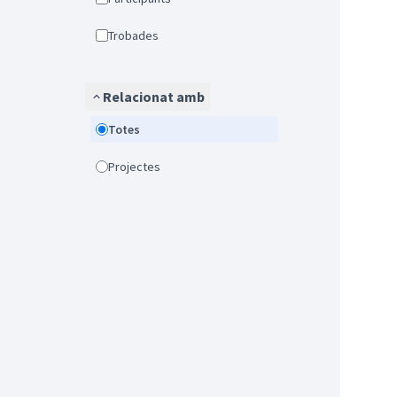
Trobades
Relacionat amb
Totes
Projectes