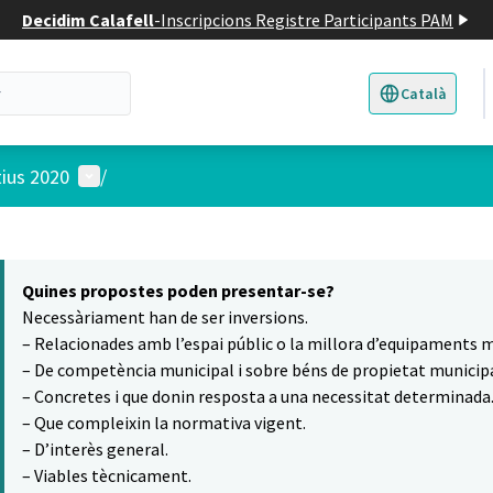
Decidim Calafell
-
Inscripcions Registre Participants PAM
Català
Triar la llengua
E
Menú d'usuari
tius 2020
/
 el mapa
6
t element és un mapa que presenta els components d'aquesta pàgina
Quines propostes poden presentar-se?
Necessàriament han de ser inversions.
– Relacionades amb l’espai públic o la millora d’equipaments m
– De competència municipal i sobre béns de propietat municipa
– Concretes i que donin resposta a una necessitat determinada
– Que compleixin la normativa vigent.
– D’interès general.
– Viables tècnicament.