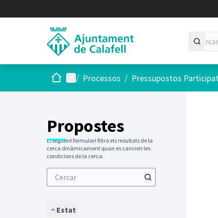
Inici
Menú principal
/
Processos
/
Pressupostos Participa
Saltar
El següen
+
−
Propostes
El següent formulari filtra els resultats de la
cerca dinàmicament quan es canvien les
condicions de la cerca.
Estat