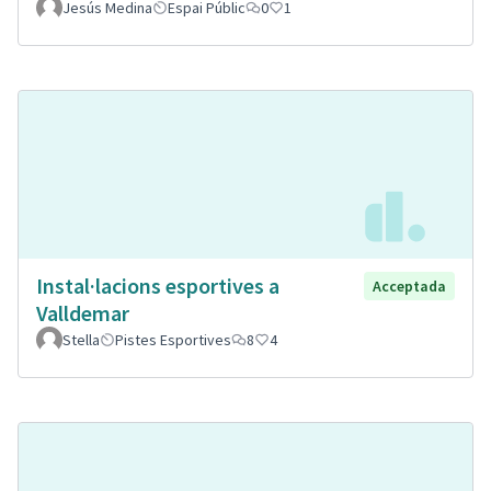
Jesús Medina
Espai Públic
0
1
Instal·lacions esportives a
Acceptada
Valldemar
Stella
Pistes Esportives
8
4