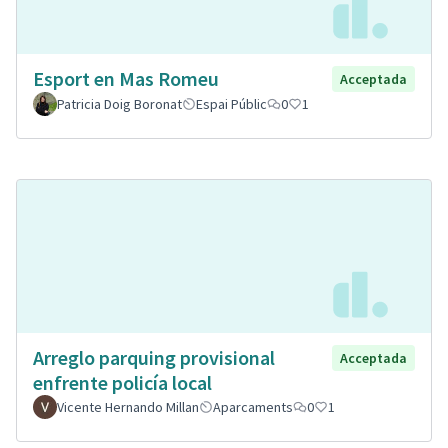
Esport en Mas Romeu
Acceptada
Patricia Doig Boronat
Espai Públic
0
1
Arreglo parquing provisional
Acceptada
enfrente policía local
Vicente Hernando Millan
Aparcaments
0
1