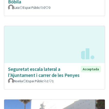
Bòbila
Laia
Espai Públic
0
0
Seguretat escala lateral a
Acceptada
l'Ajuntament i carrer de les Penyes
Noelia
Espai Públic
1
1