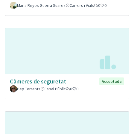
Maria Reyes Guerra Suarez
Carrers i Vials
0
0
Càmeres de seguretat
Acceptada
Pep Torrents
Espai Públic
0
0