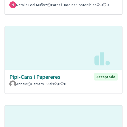
Natalia Leal Muñoz
Parcs i Jardins Sostenibles
0
0
Pipi-Cans i Papereres
Acceptada
AnnaM
Carrers i Vials
0
0