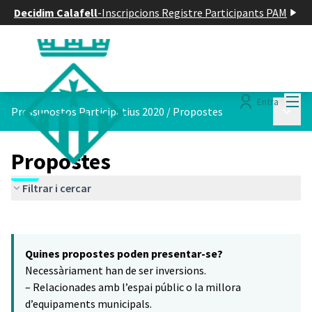
Decidim Calafell
-
Inscripcions Registre Participants PAM
Menú
Entra
Menú p
Pressupostos Participatius 2020
/
Propostes
Propostes
Filtrar i cercar
Saltar el mapa
Leaflet
|
©
HERE maps
8
El següent element és un mapa que presenta els components d'aq
+
Quines propostes poden presentar-se?
−
Necessàriament han de ser inversions.
– Relacionades amb l’espai públic o la millora
d’equipaments municipals.