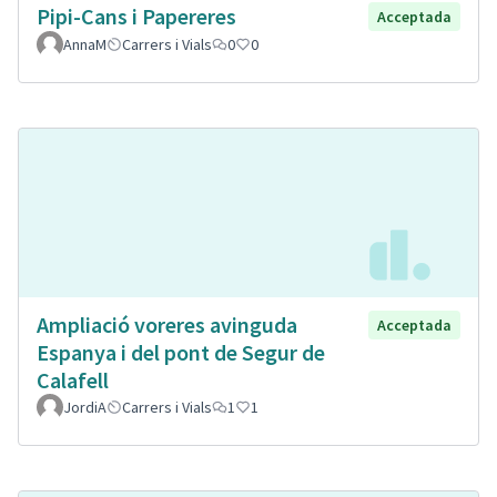
Pipi-Cans i Papereres
Acceptada
AnnaM
Carrers i Vials
0
0
Ampliació voreres avinguda
Acceptada
Espanya i del pont de Segur de
Calafell
JordiA
Carrers i Vials
1
1