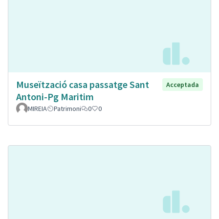
Museïtzació casa passatge Sant
Acceptada
Antoni-Pg Maritim
MIREIA
Patrimoni
0
0