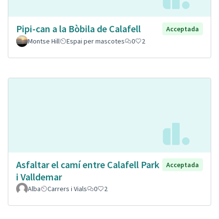
Pipi-can a la Bòbila de Calafell
Acceptada
Montse Hill
Espai per mascotes
0
2
Asfaltar el camí entre Calafell Park
Acceptada
i Valldemar
Alba
Carrers i Vials
0
2