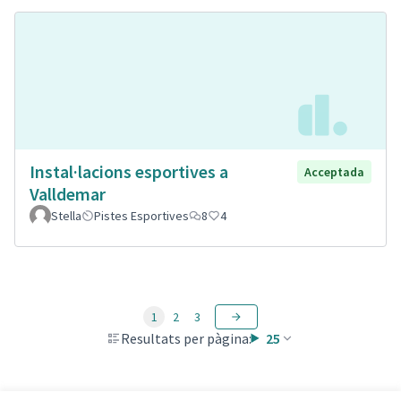
Instal·lacions esportives a
Acceptada
Valldemar
Stella
Pistes Esportives
8
4
1
2
3
Resultats per pàgina:
25