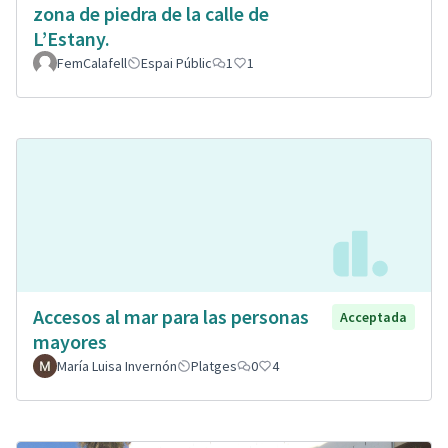
zona de piedra de la calle de
L’Estany.
FemCalafell
Espai Públic
1
1
Accesos al mar para las personas
Acceptada
mayores
María Luisa Invernón
Platges
0
4