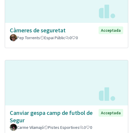
Càmeres de seguretat
Acceptada
Pep Torrents
Espai Públic
0
0
Canviar gespa camp de futbol de
Acceptada
Segur
Carme Vilamajó
Pistes Esportives
3
0