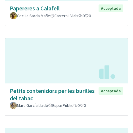
Papereres a Calafell
Acceptada
Cecilia Sarda Mañe
Carrers i Vials
0
0
Petits contenidors per les burilles
Acceptada
del tabac
Marc García Lladó
Espai Públic
0
0