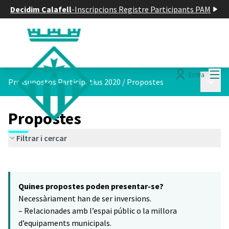
Decidim Calafell
-
Inscripcions Registre Participants PAM
Menú
Entra
Menú p
Pressupostos Participatius 2020
/
Propostes
Propostes
Filtrar i cercar
Saltar el mapa
Leaflet
|
©
HERE maps
8
El següent element és un mapa que presenta els components d'aq
+
Quines propostes poden presentar-se?
−
Necessàriament han de ser inversions.
– Relacionades amb l’espai públic o la millora
d’equipaments municipals.