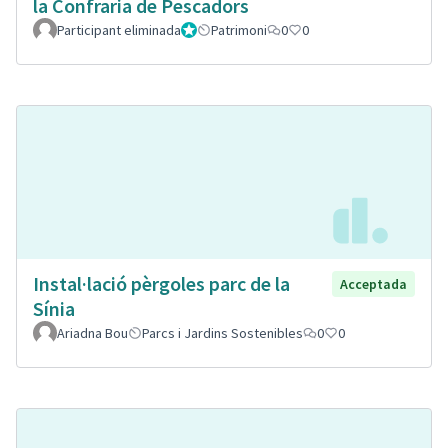
la Confraria de Pescadors
Participant eliminada
Administrador
Patrimoni
0
0
Instal·lació pèrgoles parc de la
Acceptada
Sínia
Ariadna Bou
Parcs i Jardins Sostenibles
0
0