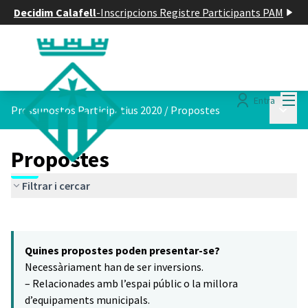
Decidim Calafell
-
Inscripcions Registre Participants PAM
Menú
Entra
Menú p
Pressupostos Participatius 2020
/
Propostes
Propostes
Filtrar i cercar
Saltar el mapa
Leaflet
|
©
HERE maps
9
El següent element és un mapa que presenta els components d'aq
+
Quines propostes poden presentar-se?
−
Necessàriament han de ser inversions.
– Relacionades amb l’espai públic o la millora
d’equipaments municipals.