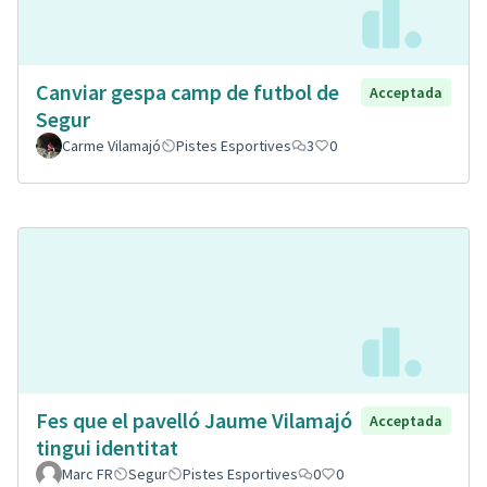
Canviar gespa camp de futbol de
Acceptada
Segur
Carme Vilamajó
Pistes Esportives
3
0
Fes que el pavelló Jaume Vilamajó
Acceptada
tingui identitat
Marc FR
Segur
Pistes Esportives
0
0