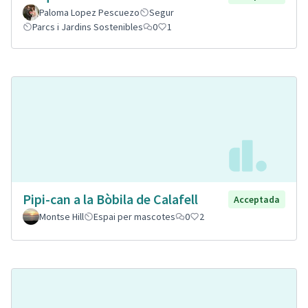
Paloma Lopez Pescuezo
Segur
Parcs i Jardins Sostenibles
0
1
Pipi-can a la Bòbila de Calafell
Acceptada
Montse Hill
Espai per mascotes
0
2