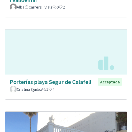
Alba
Carrers i Vials
0
2
Porterías playa Segur de Calafell
Acceptada
Cristina Quilez
1
4