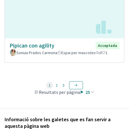
Pipican con agility
Acceptada
Soniaa Prados Carmona
Espai per mascotes
0
1
1
2
3
Resultats per pàgina:
25
Veure totes les propostes retirades
Informació sobre les galetes que es fan servir a
aquesta pàgina web