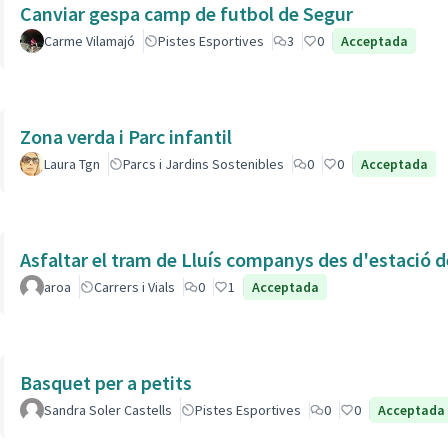
Canviar gespa camp de futbol de Segur
Carme Vilamajó
Pistes Esportives
3
0
Acceptada
Zona verda i Parc infantil
Laura Tgn
Parcs i Jardins Sostenibles
0
0
Acceptada
Asfaltar el tram de Lluís companys des d'estació 
aroa
Carrers i Vials
0
1
Acceptada
Basquet per a petits
Sandra Soler Castells
Pistes Esportives
0
0
Acceptada