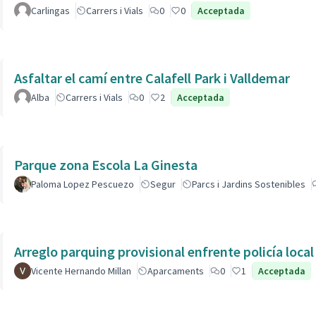
Carlingas
Carrers i Vials
0
0
Acceptada
Asfaltar el camí entre Calafell Park i Valldemar
Alba
Carrers i Vials
0
2
Acceptada
Parque zona Escola La Ginesta
Paloma Lopez Pescuezo
Segur
Parcs i Jardins Sostenibles
Arreglo parquing provisional enfrente policía local
Vicente Hernando Millan
Aparcaments
0
1
Acceptada