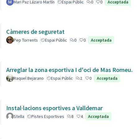
Mari Paz Lázaro Martín
Espai Públic
0
0
Acceptada
Càmeres de seguretat
Pep Torrents
Espai Públic
0
0
Acceptada
Arreglar la zona esportiva I d'oci de Mas Romeu.
Raquel Bejarano
Espai Públic
2
0
Acceptada
Instal·lacions esportives a Valldemar
Stella
Pistes Esportives
8
4
Acceptada