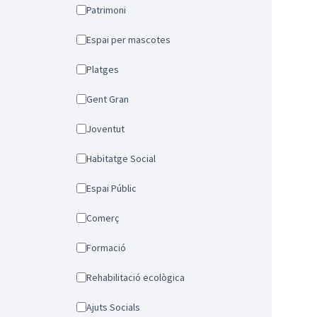
Patrimoni
Espai per mascotes
Platges
Gent Gran
Joventut
Habitatge Social
Espai Públic
Comerç
Formació
Rehabilitació ecològica
Ajuts Socials