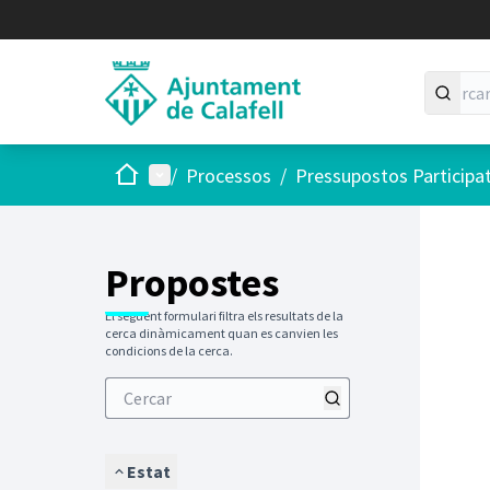
Inici
Menú principal
/
Processos
/
Pressupostos Participa
Saltar
El següen
+
−
Propostes
El següent formulari filtra els resultats de la
cerca dinàmicament quan es canvien les
condicions de la cerca.
Estat