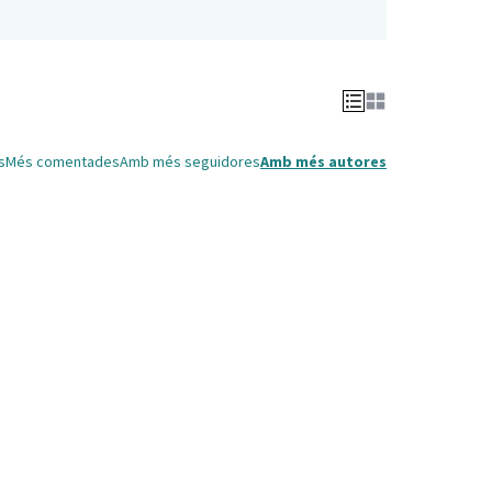
s
Més comentades
Amb més seguidores
Amb més autores