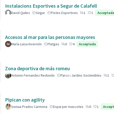
Instalacions Esportives a Segur de Calafell
David Quilez
Segur
Pistes Esportives
1
1
Acceptad
Accesos al mar para las personas mayores
María Luisa Invernón
Platges
0
4
Acceptada
Zona deportiva de más romeu
Antonio Fernandez Redondo
Parcs i Jardins Sostenibles
1
Pipican con agility
Soniaa Prados Carmona
Espai per mascotes
0
1
Accep