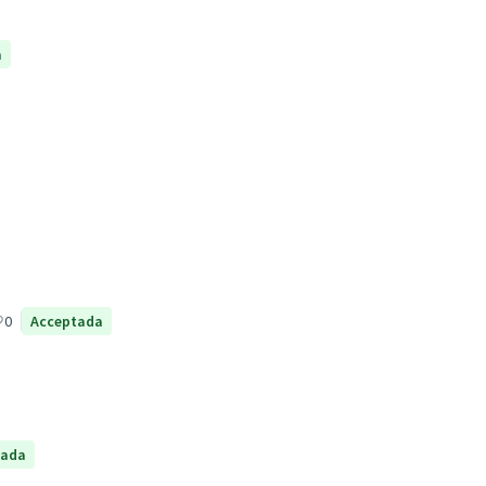
a
0
Acceptada
tada