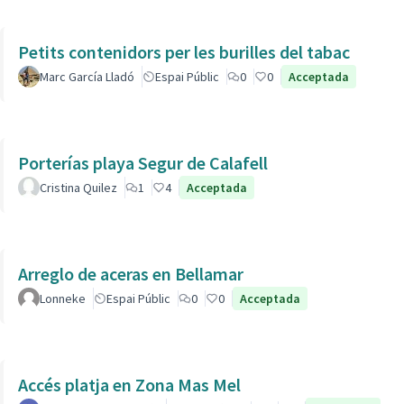
Petits contenidors per les burilles del tabac
Marc García Lladó
Espai Públic
0
0
Acceptada
Porterías playa Segur de Calafell
Cristina Quilez
1
4
Acceptada
Arreglo de aceras en Bellamar
Lonneke
Espai Públic
0
0
Acceptada
Accés platja en Zona Mas Mel