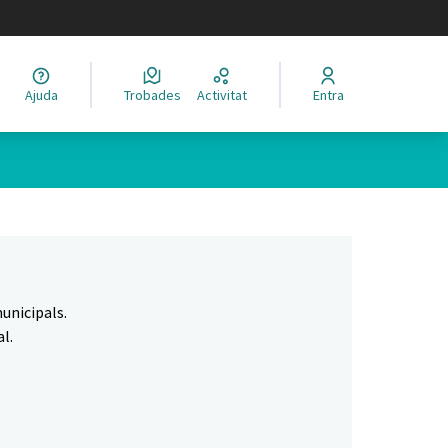
legir el idioma
Ajuda
Trobades
Activitat
Entra
Leaflet
|
©
HERE maps
 com a punts al mapa. L'element es pot fer servir amb un lector 
unicipals.
l.
.