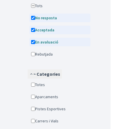
Tots
No resposta
Acceptada
En avaluació
Rebutjada
~ Categories
Totes
Aparcaments
Pistes Esportives
Carrers i Vials