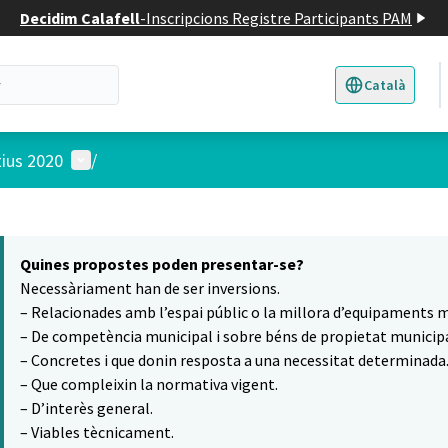
Decidim Calafell
-
Inscripcions Registre Participants PAM
Català
Triar la llengua
E
Menú d'usuari
tius 2020
/
 el mapa
5
t element és un mapa que presenta els components d'aquesta pàgina
Quines propostes poden presentar-se?
Necessàriament han de ser inversions.
– Relacionades amb l’espai públic o la millora d’equipaments m
– De competència municipal i sobre béns de propietat municipa
– Concretes i que donin resposta a una necessitat determinada
– Que compleixin la normativa vigent.
– D’interès general.
– Viables tècnicament.