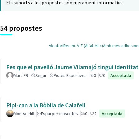
Els suports a les propostes són merament informatius
54 propostes
Aleatori
Recent
A-Z (Alfabètic)
Amb més adhesion
Fes que el pavelló Jaume Vilamajó tingui identitat
Marc FR
Segur
Pistes Esportives
0
0
Acceptada
Pipi-can a la Bòbila de Calafell
Montse Hill
Espai per mascotes
0
2
Acceptada