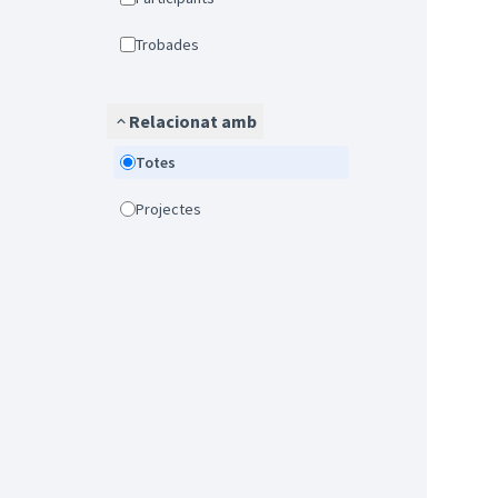
Trobades
Relacionat amb
Totes
Projectes