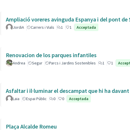
Ampliació voreres avinguda Espanya i del pont de 
JordiA
Carrers i Vials
1
1
Acceptada
Renovacion de los parques infantiles
Andrea
Segur
Parcs i Jardins Sostenibles
1
1
Accep
Asfaltar i il·luminar el descampat que hi ha davant
Laia
Espai Públic
0
0
Acceptada
Plaça Alcalde Romeu