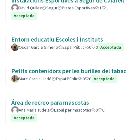
Instalacions Esportives a Segur de Calafell
David Quilez
Segur
Pistes Esportives
1
1
Acceptada
Entorn educatiu Escoles i Instituts
Oscar Garcia Gimeno
Espai Públic
0
0
Acceptada
Petits contenidors per les burilles del tabac
Marc García Lladó
Espai Públic
0
0
Acceptada
Área de recreo para mascotas
Ana Maria Tudela
Espai per mascotes
0
0
Acceptada