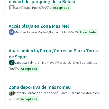
davant del pàrquing de la Bòbila
Laia
Espai Públic
0
0
Acceptada
Accés platja en Zona Mas Mel
Mari Paz Lázaro Martín
Espai Públic
0
0
Acceptada
Aparcamiento/Picnic/Correcan Plaza Toros
de Segur
Vanessa Salmerón Montava
Parcs i Jardins Sostenibles
0
0
Acceptada
Zona deportiva de más romeu
Antonio Fernandez Redondo
Parcs i Jardins Sostenibles
1
0
Acceptada