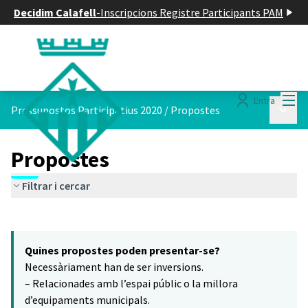
Decidim Calafell
-
Inscripcions Registre Participants PAM
Menú
Entra
Menú p
Pressupostos Participatius 2020
/
Propostes
Propostes
Filtrar i cercar
Saltar el mapa
Leaflet
|
©
HERE maps
14
El següent element és un mapa que presenta els components d'aq
+
Quines propostes poden presentar-se?
−
Necessàriament han de ser inversions.
– Relacionades amb l’espai públic o la millora
d’equipaments municipals.