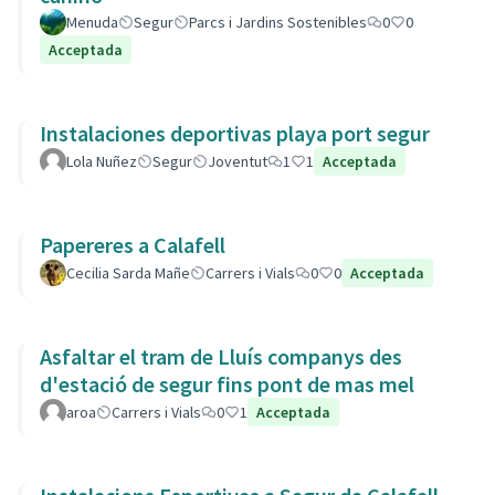
Menuda
Segur
Parcs i Jardins Sostenibles
0
0
Acceptada
Instalaciones deportivas playa port segur
Lola Nuñez
Segur
Joventut
1
1
Acceptada
Papereres a Calafell
Cecilia Sarda Mañe
Carrers i Vials
0
0
Acceptada
Asfaltar el tram de Lluís companys des
d'estació de segur fins pont de mas mel
aroa
Carrers i Vials
0
1
Acceptada