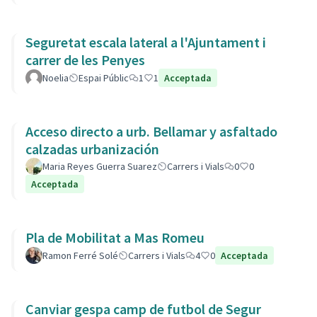
Seguretat escala lateral a l'Ajuntament i
carrer de les Penyes
Noelia
Espai Públic
1
1
Acceptada
Acceso directo a urb. Bellamar y asfaltado
calzadas urbanización
Maria Reyes Guerra Suarez
Carrers i Vials
0
0
Acceptada
Pla de Mobilitat a Mas Romeu
Ramon Ferré Solé
Carrers i Vials
4
0
Acceptada
Canviar gespa camp de futbol de Segur