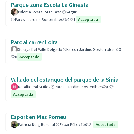
Parque zona Escola La Ginesta
Paloma Lopez Pescuezo
Segur
Parcs i Jardins Sostenibles
0
1
Acceptada
Parc al carrer Loira
Soraya Del Valle Delgado
Parcs i Jardins Sostenibles
0
0
Acceptada
Vallado del estanque del parque de la Sinia
Natalia Leal Muñoz
Parcs i Jardins Sostenibles
0
0
Acceptada
Esport en Mas Romeu
Patricia Doig Boronat
Espai Públic
0
1
Acceptada