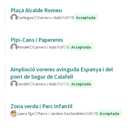
Plaça Alcalde Romeu
Carlingas
Carrers i Vials
0
0
Acceptada
Pipi-Cans i Papereres
AnnaM
Carrers i Vials
0
0
Acceptada
Ampliació voreres avinguda Espanya i del
pont de Segur de Calafell
JordiA
Carrers i Vials
1
1
Acceptada
Zona verda i Parc infantil
Laura Tgn
Parcs i Jardins Sostenibles
0
0
Acceptada