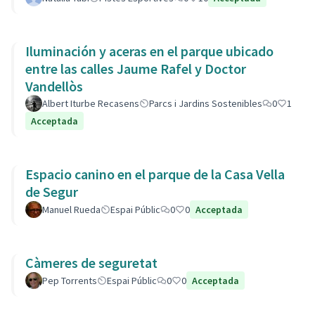
Iluminación y aceras en el parque ubicado
entre las calles Jaume Rafel y Doctor
Vandellòs
Albert Iturbe Recasens
Parcs i Jardins Sostenibles
0
1
Acceptada
Espacio canino en el parque de la Casa Vella
de Segur
Manuel Rueda
Espai Públic
0
0
Acceptada
Càmeres de seguretat
Pep Torrents
Espai Públic
0
0
Acceptada