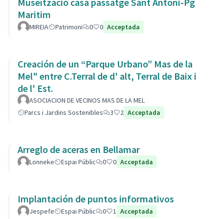
Museïtzació casa passatge Sant Antoni-Pg
Maritim
MIREIA
Patrimoni
0
0
Acceptada
Creación de un “Parque Urbano” Mas de la
Mel" entre C.Terral de d' alt, Terral de Baix i
de l' Est.
ASOCIACION DE VECINOS MAS DE LA MEL
Parcs i Jardins Sostenibles
3
2
Acceptada
Arreglo de aceras en Bellamar
Lonneke
Espai Públic
0
0
Acceptada
Implantación de puntos informativos
Jespefe
Espai Públic
0
1
Acceptada