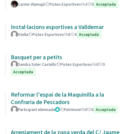
Carme Vilamajó
Pistes Esportives
3
0
Acceptada
Instal·lacions esportives a Valldemar
Stella
Pistes Esportives
8
4
Acceptada
Basquet per a petits
Sandra Soler Castells
Pistes Esportives
0
0
Acceptada
Reformar l'espai de la Maquinilla a la
Confraria de Pescadors
Participant eliminada
Administrador
Patrimoni
0
0
Acceptada
Arrenjament de la zona verda del C/ Jaume