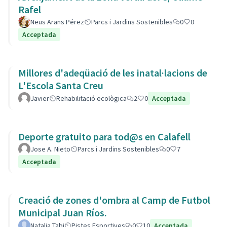
Rafel
Neus Arans Pérez
Parcs i Jardins Sostenibles
0
0
Acceptada
Millores d'adeqüació de les inatal·lacions de
L'Escola Santa Creu
Javier
Rehabilitació ecològica
2
0
Acceptada
Deporte gratuito para tod@s en Calafell
Jose A. Nieto
Parcs i Jardins Sostenibles
0
7
Acceptada
Creació de zones d'ombra al Camp de Futbol
Municipal Juan Ríos.
Natalia Tabi
Pistes Esportives
0
10
Acceptada