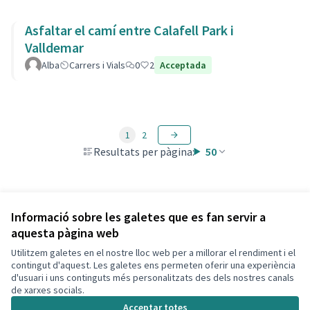
Asfaltar el camí entre Calafell Park i
Valldemar
Alba
Carrers i Vials
0
2
Acceptada
1
2
Resultats per pàgina:
50
Veure totes les propostes retirades
Informació sobre les galetes que es fan servir a
aquesta pàgina web
Utilitzem galetes en el nostre lloc web per a millorar el rendiment i el
Termes i condicions d'ús
contingut d'aquest. Les galetes ens permeten oferir una experiència
Configuració de les galetes
d'usuari i uns continguts més personalitzats des dels nostres canals
Decidim Calafell a X
Decidim Calafell a Facebook
Decidim Calafell a YouTube
Decidim Calafell a GitHub
de xarxes socials.
(Enllaç extern)
(Enllaç extern)
(Enllaç extern)
(Enllaç extern)
Acceptar totes