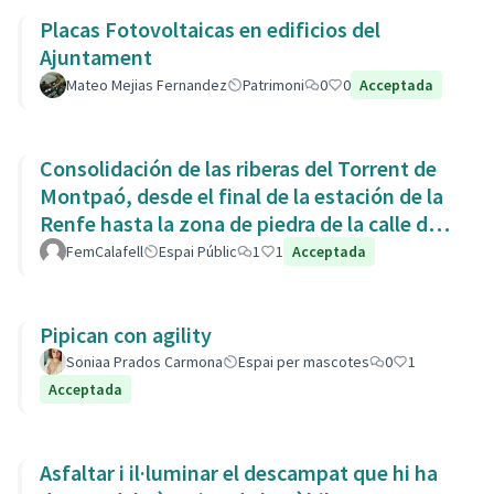
Placas Fotovoltaicas en edificios del
Ajuntament
Mateo Mejias Fernandez
Patrimoni
0
0
Acceptada
Consolidación de las riberas del Torrent de
Montpaó, desde el final de la estación de la
Renfe hasta la zona de piedra de la calle de
L’Estany.
FemCalafell
Espai Públic
1
1
Acceptada
Pipican con agility
Soniaa Prados Carmona
Espai per mascotes
0
1
Acceptada
Asfaltar i il·luminar el descampat que hi ha