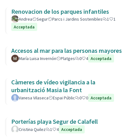
Renovacion de los parques infantiles
Andrea
Segur
Parcs i Jardins Sostenibles
1
1
Acceptada
Accesos al mar para las personas mayores
María Luisa Invernón
Platges
0
4
Acceptada
Càmeres de vídeo vigilancia a la
urbanització Masia la Font
Vanesa Vilaseca
Espai Públic
0
0
Acceptada
Porterías playa Segur de Calafell
Cristina Quilez
1
4
Acceptada