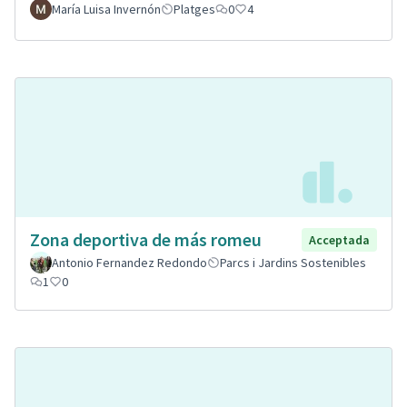
María Luisa Invernón
Platges
0
4
Zona deportiva de más romeu
Acceptada
Antonio Fernandez Redondo
Parcs i Jardins Sostenibles
1
0