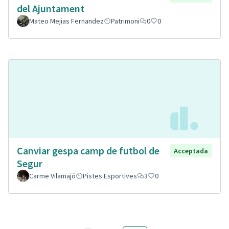
del Ajuntament
Mateo Mejias Fernandez
Patrimoni
0
0
Canviar gespa camp de futbol de
Acceptada
Segur
Carme Vilamajó
Pistes Esportives
3
0