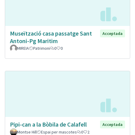
Museïtzació casa passatge Sant
Acceptada
Antoni-Pg Maritim
MIREIA
Patrimoni
0
0
Pipi-can a la Bòbila de Calafell
Acceptada
Montse Hill
Espai per mascotes
0
2