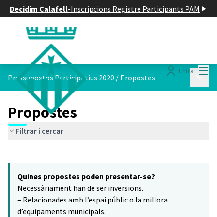
Decidim Calafell
-
Inscripcions Registre Participants PAM
Menú
Entra
Menú p
Pressupostos Participatius 2020
/
Propostes
Propostes
Filtrar i cercar
Saltar el mapa
Leaflet
|
©
HERE maps
6
El següent element és un mapa que presenta els components d'aq
+
Quines propostes poden presentar-se?
−
Necessàriament han de ser inversions.
– Relacionades amb l’espai públic o la millora
d’equipaments municipals.