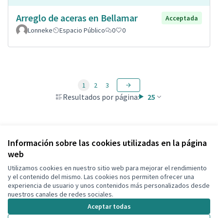
Arreglo de aceras en Bellamar
Acceptada
Lonneke
Espacio Público
0
0
1
2
3
Resultados por página:
25
Ver todas las propuestas retiradas
Información sobre las cookies utilizadas en la página
web
Utilizamos cookies en nuestro sitio web para mejorar el rendimiento
Términos y condiciones de uso
y el contenido del mismo. Las cookies nos permiten ofrecer una
Configuración de cookies
experiencia de usuario y unos contenidos más personalizados desde
Decidim Calafell en X
Decidim Calafell en Facebook
Decidim Calafell en YouTube
Decidim Calafell en GitHub
nuestros canales de redes sociales.
(Enlace externo)
(Enlace externo)
(Enlace externo)
(Enlace externo)
Aceptar todas