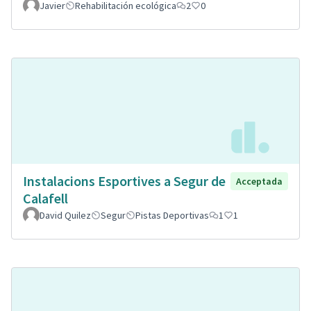
Javier
Rehabilitación ecológica
2
0
Instalacions Esportives a Segur de
Acceptada
Calafell
David Quilez
Segur
Pistas Deportivas
1
1