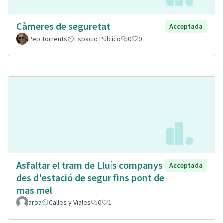
Càmeres de seguretat
Acceptada
Pep Torrents
Espacio Público
0
0
Asfaltar el tram de Lluís companys
Acceptada
des d'estació de segur fins pont de
mas mel
aroa
Calles y Viales
0
1