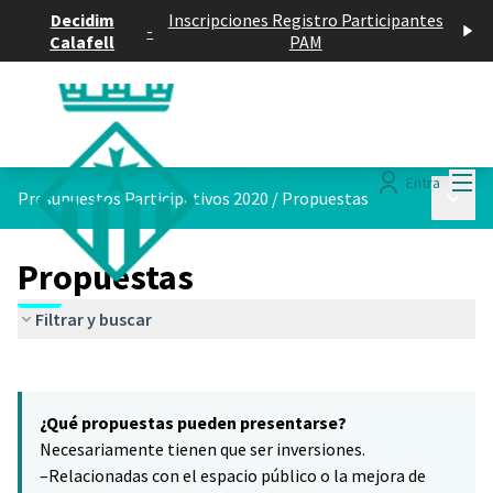
Decidim
Inscripciones Registro Participantes
-
Calafell
PAM
Menú
Entra
Menú p
Presupuestos Participativos 2020
/
Propuestas
Propuestas
Filtrar y buscar
Saltar el mapa
Leaflet
|
©
HERE maps
8
El siguiente elemento es un mapa que presenta los componentes 
+
¿Qué propuestas pueden presentarse?
−
Necesariamente tienen que ser inversiones.
–Relacionadas con el espacio público o la mejora de