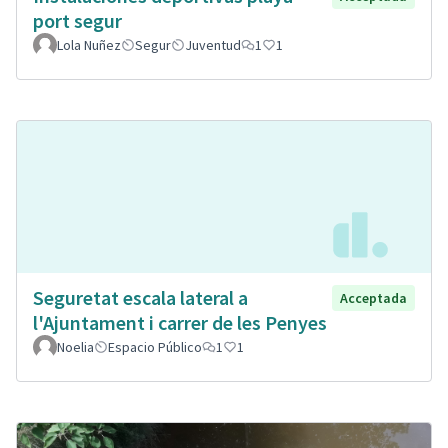
port segur
Lola Nuñez
Segur
Juventud
1
1
Seguretat escala lateral a
Acceptada
l'Ajuntament i carrer de les Penyes
Noelia
Espacio Público
1
1