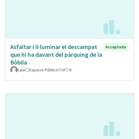
Asfaltar i il·luminar el descampat
Acceptada
que hi ha davant del pàrquing de la
Bòbila
Laia
Espacio Público
0
0