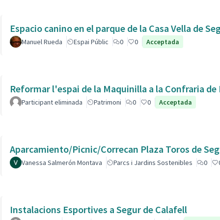
Espacio canino en el parque de la Casa Vella de Se
Manuel Rueda
Espai Públic
0
0
Acceptada
Reformar l'espai de la Maquinilla a la Confraria d
Participant eliminada
Patrimoni
0
0
Acceptada
Aparcamiento/Picnic/Correcan Plaza Toros de Seg
Vanessa Salmerón Montava
Parcs i Jardins Sostenibles
0
Instalacions Esportives a Segur de Calafell