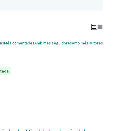
ns
Més comentades
Amb més seguidores
Amb més autores
ptada