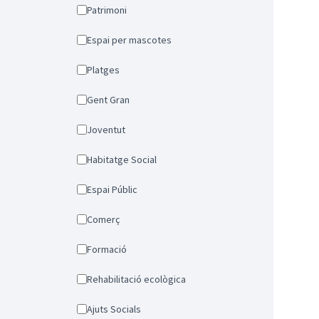
Patrimoni
Espai per mascotes
Platges
Gent Gran
Joventut
Habitatge Social
Espai Públic
Comerç
Formació
Rehabilitació ecològica
Ajuts Socials