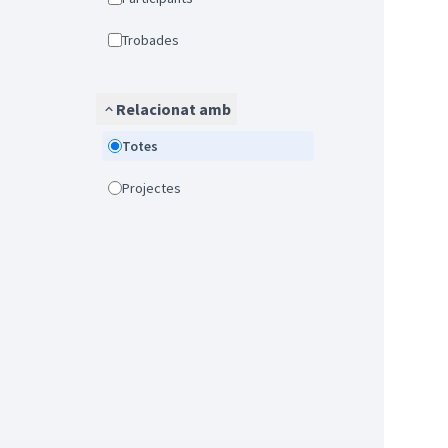
Trobades
Relacionat amb
Totes
Projectes