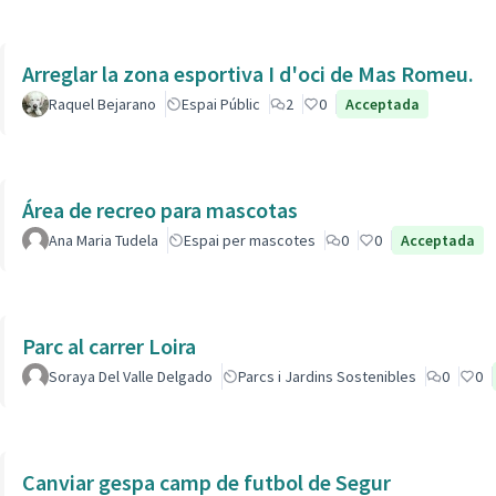
Arreglar la zona esportiva I d'oci de Mas Romeu.
Raquel Bejarano
Espai Públic
2
0
Acceptada
Área de recreo para mascotas
Ana Maria Tudela
Espai per mascotes
0
0
Acceptada
Parc al carrer Loira
Soraya Del Valle Delgado
Parcs i Jardins Sostenibles
0
0
Canviar gespa camp de futbol de Segur