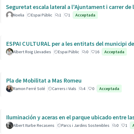
Seguretat escala lateral a l'Ajuntament i carrer de
Noelia
Espai Públic
1
1
Acceptada
ESPAI CULTURAL per a les entitats del municipi de 
Albert Roig Llevadies
Espai Públic
0
16
Acceptada
Pla de Mobilitat a Mas Romeu
Ramon Ferré Solé
Carrers i Vials
4
0
Acceptada
Iluminación y aceras en el parque ubicado entre la
Albert Iturbe Recasens
Parcs i Jardins Sostenibles
0
1