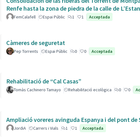
Consolidación de las riberas del Torrent de Montpaó
Renfe hasta la zona de piedra de la calle de L’Estan
FemCalafell
Espai Públic
1
1
Acceptada
Càmeres de seguretat
Pep Torrents
Espai Públic
0
0
Acceptada
Rehabilitació de “Cal Casas”
Tomàs Cachinero Tamayo
Rehabilitació ecològica
0
0
A
Ampliació voreres avinguda Espanya i del pont de 
JordiA
Carrers i Vials
1
1
Acceptada