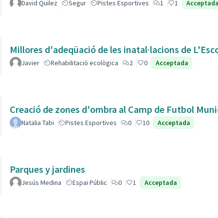
David Quilez
Segur
Pistes Esportives
1
1
Acceptad
Millores d'adeqüació de les inatal·lacions de L'Esc
Javier
Rehabilitació ecològica
2
0
Acceptada
Creació de zones d'ombra al Camp de Futbol Munic
Natalia Tabi
Pistes Esportives
0
10
Acceptada
Parques y jardines
Jesús Medina
Espai Públic
0
1
Acceptada