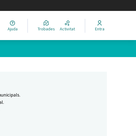
legir el idioma
Ajuda
Trobades
Activitat
Entra
Leaflet
|
©
HERE maps
 com a punts al mapa. L'element es pot fer servir amb un lector 
unicipals.
l.
.