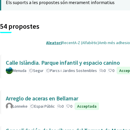
Els suports a les propostes són merament informatius
54 propostes
Aleatori
Recent
A-Z (Alfabètic)
Amb més adhesio
Calle Islàndia. Parque infantil y espacio canino
Menuda
Segur
Parcs i Jardins Sostenibles
0
0
Acce
Arreglo de aceras en Bellamar
Lonneke
Espai Públic
0
0
Acceptada