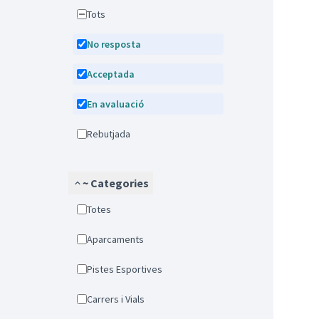
Tots
No resposta
Acceptada
En avaluació
Rebutjada
~ Categories
Totes
Aparcaments
Pistes Esportives
Carrers i Vials