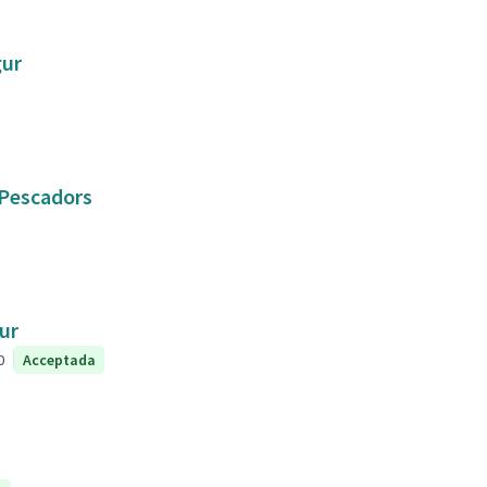
gur
e Pescadors
ur
0
Acceptada