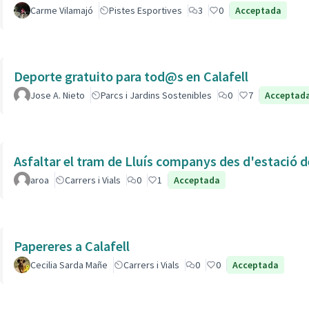
Carme Vilamajó
Pistes Esportives
3
0
Acceptada
Deporte gratuito para tod@s en Calafell
Jose A. Nieto
Parcs i Jardins Sostenibles
0
7
Acceptad
Asfaltar el tram de Lluís companys des d'estació 
aroa
Carrers i Vials
0
1
Acceptada
Papereres a Calafell
Cecilia Sarda Mañe
Carrers i Vials
0
0
Acceptada