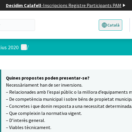
Decidim Calafell
-
Inscripcions Registre Participants PAM
Català
Triar la llengua
E
Menú d'usuari
tius 2020
/
 el mapa
11
t element és un mapa que presenta els components d'aquesta pàgina
Quines propostes poden presentar-se?
Necessàriament han de ser inversions.
– Relacionades amb l’espai públic o la millora d’equipaments m
– De competència municipal i sobre béns de propietat municipa
– Concretes i que donin resposta a una necessitat determinada
– Que compleixin la normativa vigent.
– D’interès general.
– Viables tècnicament.