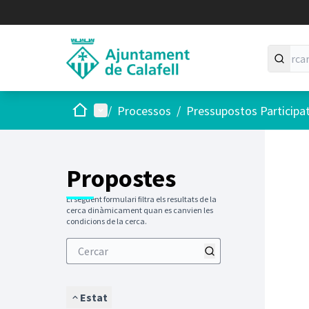
Inici
Menú principal
/
Processos
/
Pressupostos Participa
Saltar
El següen
+
−
Propostes
El següent formulari filtra els resultats de la
cerca dinàmicament quan es canvien les
condicions de la cerca.
Estat