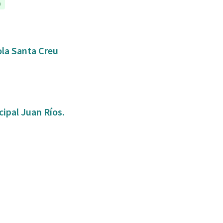
a
ola Santa Creu
ipal Juan Ríos.