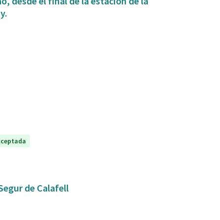
, desde el final de la estación de la
y.
cceptada
Segur de Calafell