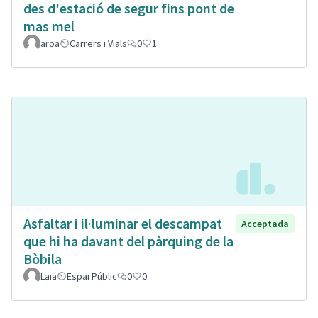
des d'estació de segur fins pont de
mas mel
aroa
Carrers i Vials
0
1
Asfaltar i il·luminar el descampat
Acceptada
que hi ha davant del pàrquing de la
Bòbila
Laia
Espai Públic
0
0