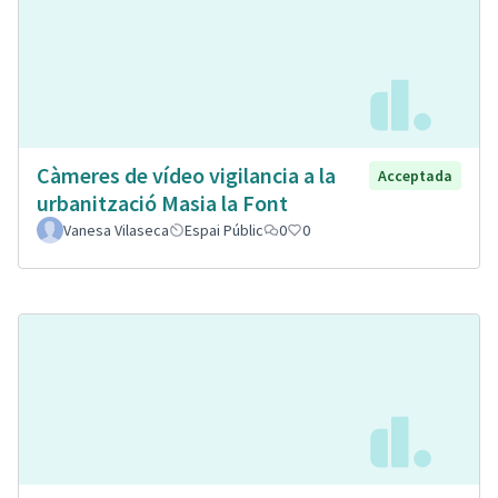
Càmeres de vídeo vigilancia a la
Acceptada
urbanització Masia la Font
Vanesa Vilaseca
Espai Públic
0
0