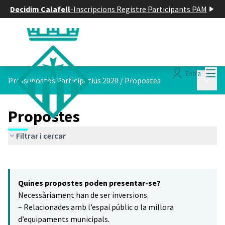
Decidim Calafell
-
Inscripcions Registre Participants PAM
Menú
Entra
Menú p
Pressupostos Participatius 2020
/
Propostes
Propostes
Filtrar i cercar
Saltar el mapa
Leaflet
|
©
HERE maps
7
El següent element és un mapa que presenta els components d'aq
+
Quines propostes poden presentar-se?
−
Necessàriament han de ser inversions.
– Relacionades amb l’espai públic o la millora
d’equipaments municipals.