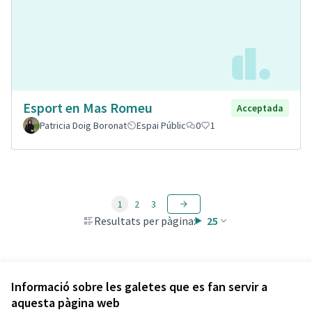
Esport en Mas Romeu
Acceptada
Patricia Doig Boronat
Espai Públic
0
1
1
2
3
Resultats per pàgina:
25
Veure totes les propostes retirades
Informació sobre les galetes que es fan servir a
aquesta pàgina web