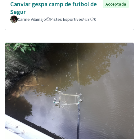
Canviar gespa camp de futbol de
Acceptada
Segur
Carme Vilamajó
Pistes Esportives
3
0