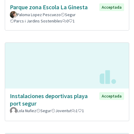
Parque zona Escola La Ginesta
Acceptada
Paloma Lopez Pescuezo
Segur
Parcs i Jardins Sostenibles
0
1
Instalaciones deportivas playa
Acceptada
port segur
Lola Nuñez
Segur
Joventut
1
1