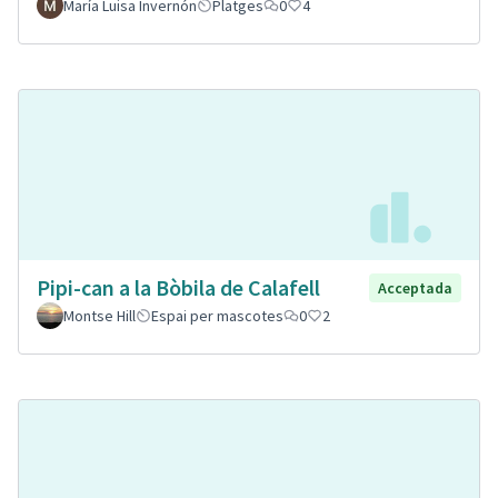
María Luisa Invernón
Platges
0
4
Pipi-can a la Bòbila de Calafell
Acceptada
Montse Hill
Espai per mascotes
0
2