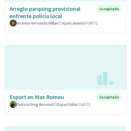
Arreglo parquing provisional
Acceptada
enfrente policía local
Vicente Hernando Millan
Aparcaments
0
1
Esport en Mas Romeu
Acceptada
Patricia Doig Boronat
Espai Públic
0
1