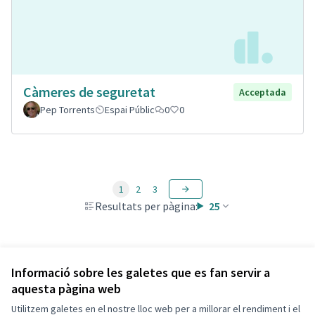
Càmeres de seguretat
Acceptada
Pep Torrents
Espai Públic
0
0
1
2
3
Resultats per pàgina:
25
Veure totes les propostes retirades
Informació sobre les galetes que es fan servir a
aquesta pàgina web
Utilitzem galetes en el nostre lloc web per a millorar el rendiment i el
Termes i condicions d'ús