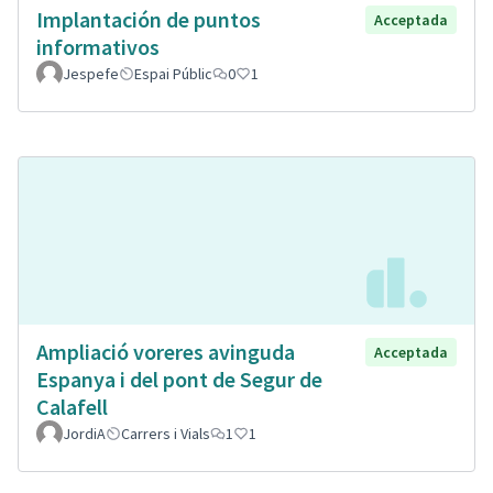
Implantación de puntos
Acceptada
informativos
Jespefe
Espai Públic
0
1
Ampliació voreres avinguda
Acceptada
Espanya i del pont de Segur de
Calafell
JordiA
Carrers i Vials
1
1