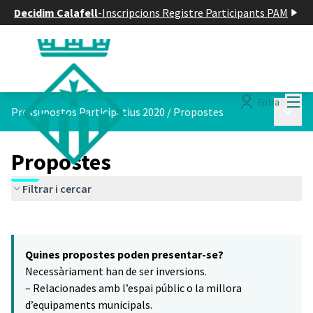
Decidim Calafell
-
Inscripcions Registre Participants PAM
Menú
Entra
Menú p
Pressupostos Participatius 2020
/
Propostes
Propostes
Filtrar i cercar
Saltar el mapa
Leaflet
|
©
HERE maps
6
El següent element és un mapa que presenta els components d'aq
+
Quines propostes poden presentar-se?
−
Necessàriament han de ser inversions.
– Relacionades amb l’espai públic o la millora
d’equipaments municipals.