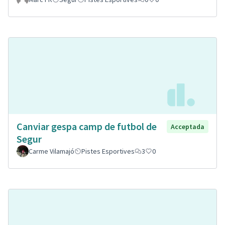
Canviar gespa camp de futbol de
Acceptada
Segur
Carme Vilamajó
Pistes Esportives
3
0