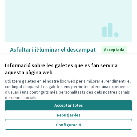
Asfaltar i il·luminar el descampat
Acceptada
que hi ha davant del pàrquing de la
Bòbila
Informació sobre les galetes que es fan servir a
aquesta pàgina web
Laia
Espai Públic
0
0
Utilitzem galetes en el nostre lloc web per a millorar el rendiment i el
contingut d'aquest. Les galetes ens permeten oferir una experiència
d'usuari i uns continguts més personalitzats des dels nostres canals
de xarxes socials.
Acceptar totes
Rebutjar-les
Configuració