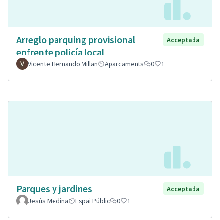
Arreglo parquing provisional
Acceptada
enfrente policía local
Vicente Hernando Millan
Aparcaments
0
1
Parques y jardines
Acceptada
Jesús Medina
Espai Públic
0
1