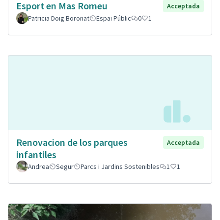
Esport en Mas Romeu
Acceptada
Patricia Doig Boronat
Espai Públic
0
1
Renovacion de los parques
Acceptada
infantiles
Andrea
Segur
Parcs i Jardins Sostenibles
1
1