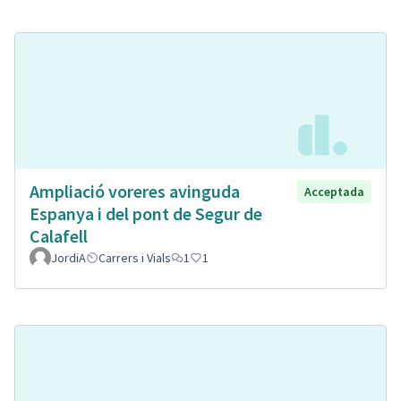
Ampliació voreres avinguda
Acceptada
Espanya i del pont de Segur de
Calafell
JordiA
Carrers i Vials
1
1