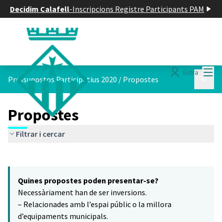
Decidim Calafell
-
Inscripcions Registre Participants PAM
Menú
Entra
Menú p
Pressupostos Participatius 2020
/
Propostes
Propostes
Filtrar i cercar
Saltar el mapa
Leaflet
|
©
HERE maps
14
El següent element és un mapa que presenta els components d'aq
+
Quines propostes poden presentar-se?
−
Necessàriament han de ser inversions.
– Relacionades amb l’espai públic o la millora
d’equipaments municipals.