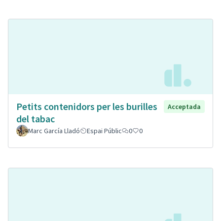
Petits contenidors per les burilles
Acceptada
del tabac
Marc García Lladó
Espai Públic
0
0