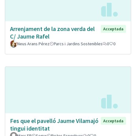
Arrenjament de la zona verda del
Acceptada
C/ Jaume Rafel
Neus Arans Pérez
Parcs i Jardins Sostenibles
0
0
Fes que el pavelló Jaume Vilamajó
Acceptada
tingui identitat
Marc FR
Segur
Pistes Esportives
0
0