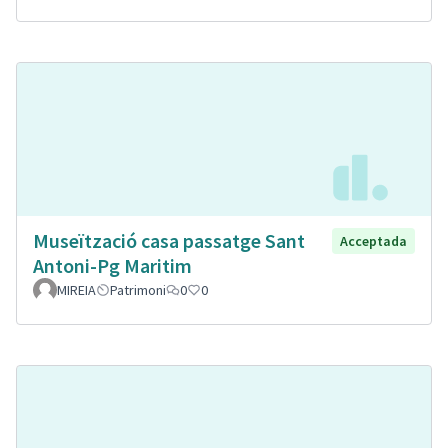
Museïtzació casa passatge Sant
Acceptada
Antoni-Pg Maritim
MIREIA
Patrimoni
0
0