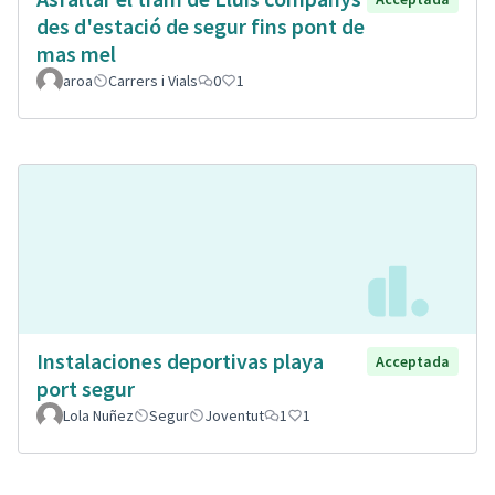
des d'estació de segur fins pont de
mas mel
aroa
Carrers i Vials
0
1
Instalaciones deportivas playa
Acceptada
port segur
Lola Nuñez
Segur
Joventut
1
1