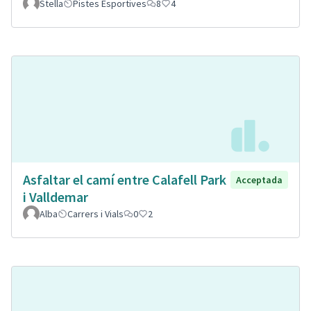
Stella
Pistes Esportives
8
4
Asfaltar el camí entre Calafell Park
Acceptada
i Valldemar
Alba
Carrers i Vials
0
2