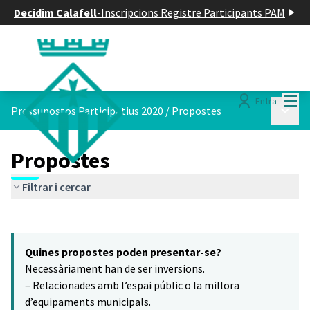
Decidim Calafell
-
Inscripcions Registre Participants PAM
Menú
Entra
Menú p
Pressupostos Participatius 2020
/
Propostes
Propostes
Filtrar i cercar
Saltar el mapa
Leaflet
|
©
HERE maps
8
El següent element és un mapa que presenta els components d'aq
+
Quines propostes poden presentar-se?
−
Necessàriament han de ser inversions.
– Relacionades amb l’espai públic o la millora
d’equipaments municipals.