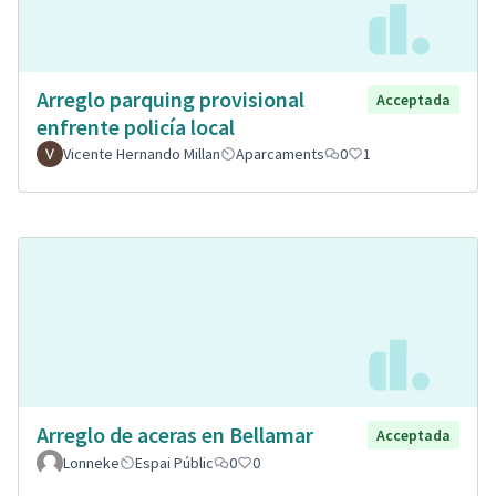
Arreglo parquing provisional
Acceptada
enfrente policía local
Vicente Hernando Millan
Aparcaments
0
1
Arreglo de aceras en Bellamar
Acceptada
Lonneke
Espai Públic
0
0