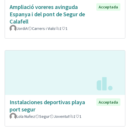
Ampliació voreres avinguda
Acceptada
Espanya i del pont de Segur de
Calafell
JordiA
Carrers i Vials
1
1
Instalaciones deportivas playa
Acceptada
port segur
Lola Nuñez
Segur
Joventut
1
1