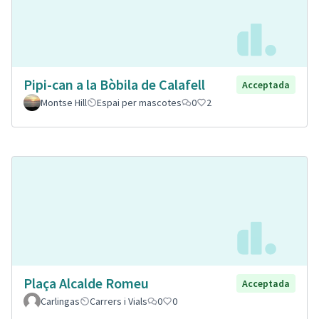
Pipi-can a la Bòbila de Calafell
Acceptada
Montse Hill
Espai per mascotes
0
2
Plaça Alcalde Romeu
Acceptada
Carlingas
Carrers i Vials
0
0