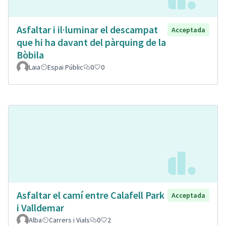
Asfaltar i il·luminar el descampat
Acceptada
que hi ha davant del pàrquing de la
Bòbila
Laia
Espai Públic
0
0
Asfaltar el camí entre Calafell Park
Acceptada
i Valldemar
Alba
Carrers i Vials
0
2