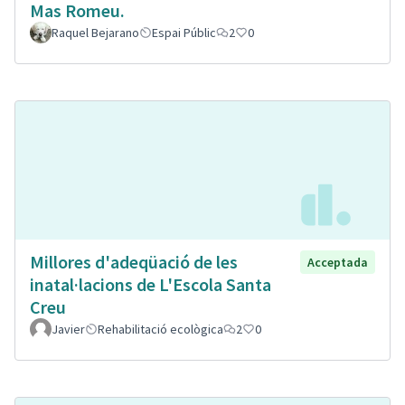
Mas Romeu.
Raquel Bejarano
Espai Públic
2
0
Millores d'adeqüació de les
Acceptada
inatal·lacions de L'Escola Santa
Creu
Javier
Rehabilitació ecològica
2
0