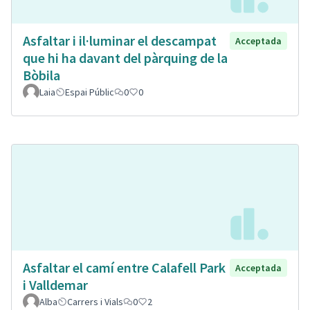
Asfaltar i il·luminar el descampat
Acceptada
que hi ha davant del pàrquing de la
Bòbila
Laia
Espai Públic
0
0
Asfaltar el camí entre Calafell Park
Acceptada
i Valldemar
Alba
Carrers i Vials
0
2