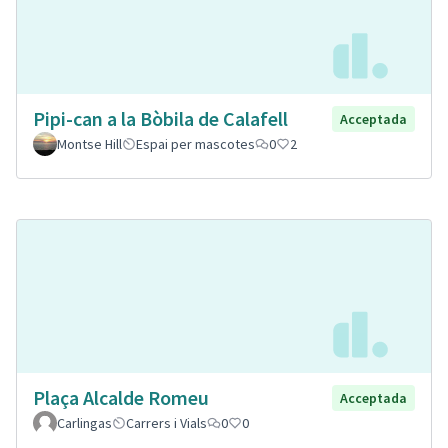
Pipi-can a la Bòbila de Calafell
Acceptada
Montse Hill
Espai per mascotes
0
2
Plaça Alcalde Romeu
Acceptada
Carlingas
Carrers i Vials
0
0