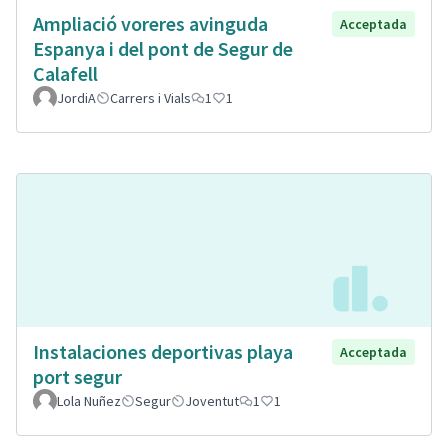
Ampliació voreres avinguda
Acceptada
Espanya i del pont de Segur de
Calafell
JordiA
Carrers i Vials
1
1
Instalaciones deportivas playa
Acceptada
port segur
Lola Nuñez
Segur
Joventut
1
1