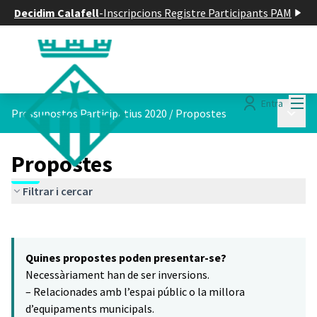
Decidim Calafell
-
Inscripcions Registre Participants PAM
Menú
Entra
Menú p
Pressupostos Participatius 2020
/
Propostes
Propostes
Filtrar i cercar
Saltar el mapa
Leaflet
|
©
HERE maps
8
El següent element és un mapa que presenta els components d'aq
+
Quines propostes poden presentar-se?
−
Necessàriament han de ser inversions.
– Relacionades amb l’espai públic o la millora
d’equipaments municipals.