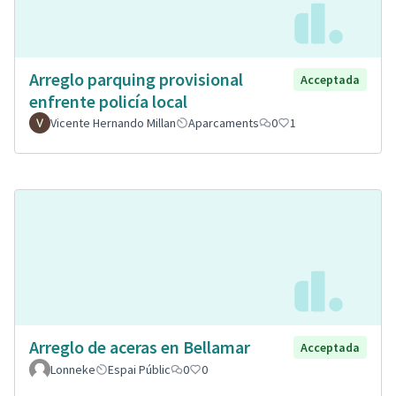
Arreglo parquing provisional
Acceptada
enfrente policía local
Vicente Hernando Millan
Aparcaments
0
1
Arreglo de aceras en Bellamar
Acceptada
Lonneke
Espai Públic
0
0