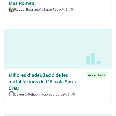
Mas Romeu.
Raquel Bejarano
Espai Públic
2
0
Millores d'adeqüació de les
Acceptada
inatal·lacions de L'Escola Santa
Creu
Javier
Rehabilitació ecològica
2
0