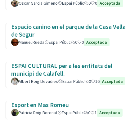
Oscar Garcia Gimeno
Espai Públic
0
0
Acceptada
Espacio canino en el parque de la Casa Vella
de Segur
Manuel Rueda
Espai Públic
0
0
Acceptada
ESPAI CULTURAL per a les entitats del
municipi de Calafell.
Albert Roig Llevadies
Espai Públic
0
16
Acceptada
Esport en Mas Romeu
Patricia Doig Boronat
Espai Públic
0
1
Acceptada