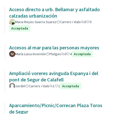
Acceso directo a urb. Bellamar y asfaltado
calzadas urbanización
Maria Reyes Guerra Suarez
Carrers i Vials
0
0
Acceptada
Accesos al mar para las personas mayores
María Luisa Invernón
Platges
0
4
Acceptada
Ampliació voreres avinguda Espanya i del
pont de Segur de Calafell
JordiA
Carrers i Vials
1
1
Acceptada
Aparcamiento/Picnic/Correcan Plaza Toros
de Segur