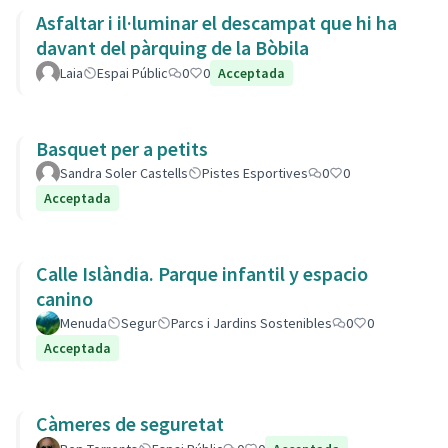
Asfaltar i il·luminar el descampat que hi ha
davant del pàrquing de la Bòbila
Laia
Espai Públic
0
0
Acceptada
Basquet per a petits
Sandra Soler Castells
Pistes Esportives
0
0
Acceptada
Calle Islàndia. Parque infantil y espacio
canino
Menuda
Segur
Parcs i Jardins Sostenibles
0
0
Acceptada
Càmeres de seguretat