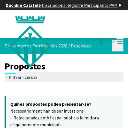
Decidim Calafell
-
Inscripcions Registre Participants PAM
Menú
Entra
Menú p
Pressupostos Participatius 2020
/
Propostes
Propostes
Filtrar i cercar
Saltar el mapa
Leaflet
|
©
HERE maps
7
El següent element és un mapa que presenta els components d'aq
+
Quines propostes poden presentar-se?
−
Necessàriament han de ser inversions.
– Relacionades amb l’espai públic o la millora
d’equipaments municipals.