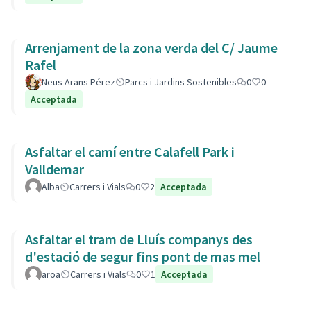
Arrenjament de la zona verda del C/ Jaume
Rafel
Neus Arans Pérez
Parcs i Jardins Sostenibles
0
0
Acceptada
Asfaltar el camí entre Calafell Park i
Valldemar
Alba
Carrers i Vials
0
2
Acceptada
Asfaltar el tram de Lluís companys des
d'estació de segur fins pont de mas mel
aroa
Carrers i Vials
0
1
Acceptada