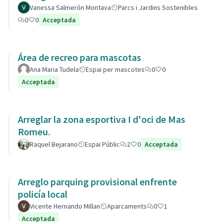
Vanessa Salmerón Montava
Parcs i Jardins Sostenibles
0
0
Acceptada
Área de recreo para mascotas
Ana Maria Tudela
Espai per mascotes
0
0
Acceptada
Arreglar la zona esportiva I d'oci de Mas
Romeu.
Raquel Bejarano
Espai Públic
2
0
Acceptada
Arreglo parquing provisional enfrente
policía local
Vicente Hernando Millan
Aparcaments
0
1
Acceptada