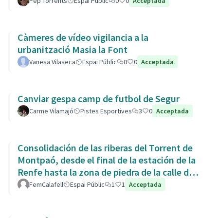
Pep Torrents
Espai Públic
0
0
Acceptada
Càmeres de vídeo vigilancia a la
urbanització Masia la Font
Vanesa Vilaseca
Espai Públic
0
0
Acceptada
Canviar gespa camp de futbol de Segur
Carme Vilamajó
Pistes Esportives
3
0
Acceptada
Consolidación de las riberas del Torrent de
Montpaó, desde el final de la estación de la
Renfe hasta la zona de piedra de la calle de
L’Estany.
FemCalafell
Espai Públic
1
1
Acceptada