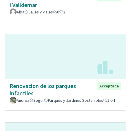
i Valldemar
Alba
Calles y Viales
0
2
Renovacion de los parques
Acceptada
infantiles
Andrea
Segur
Parques y Jardines Sostenibles
1
1