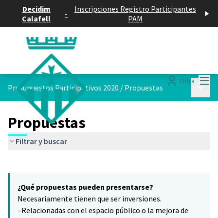
Decidim
Inscripciones Registro Participantes
-
Calafell
PAM
Menú
Entra
Menú p
Presupuestos Participativos 2020
/
Propuestas
Propuestas
Filtrar y buscar
Saltar el mapa
Leaflet
|
©
HERE maps
5
El siguiente elemento es un mapa que presenta los componentes 
+
¿Qué propuestas pueden presentarse?
−
Necesariamente tienen que ser inversiones.
–Relacionadas con el espacio público o la mejora de