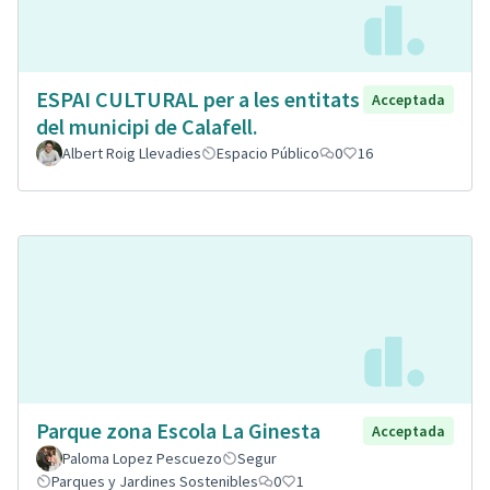
ESPAI CULTURAL per a les entitats
Acceptada
del municipi de Calafell.
Albert Roig Llevadies
Espacio Público
0
16
Parque zona Escola La Ginesta
Acceptada
Paloma Lopez Pescuezo
Segur
Parques y Jardines Sostenibles
0
1