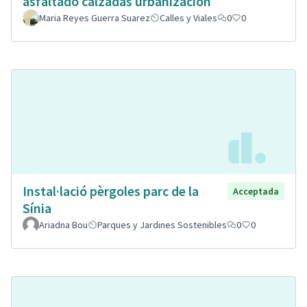
asfaltado calzadas urbanización
Maria Reyes Guerra Suarez
Calles y Viales
0
0
Instal·lació pèrgoles parc de la
Acceptada
Sínia
Ariadna Bou
Parques y Jardines Sostenibles
0
0