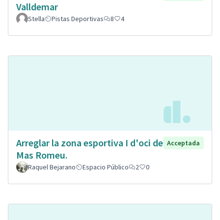
Valldemar
Stella
Pistas Deportivas
8
4
Arreglar la zona esportiva I d'oci de
Acceptada
Mas Romeu.
Raquel Bejarano
Espacio Público
2
0