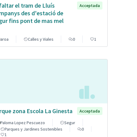
faltar el tram de Lluís
Acceptada
mpanys des d'estació de
gur fins pont de mas mel
aroa
Calles y Viales
0
1
rque zona Escola La Ginesta
Acceptada
Paloma Lopez Pescuezo
Segur
Parques y Jardines Sostenibles
0
1