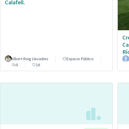
Calafell.
Cr
Ca
Rí
Albert Roig Llevadies
Espacio Público
0
16