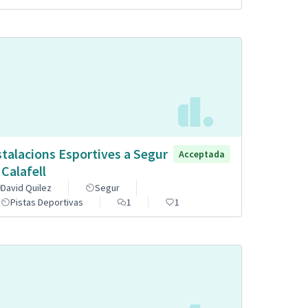
stalacions Esportives a Segur
Acceptada
 Calafell
David Quilez
Segur
Pistas Deportivas
1
1