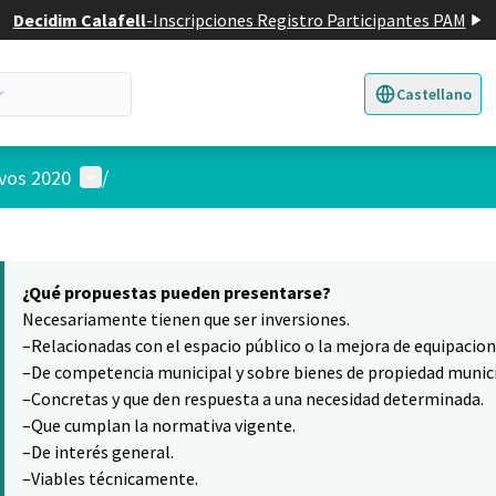
Decidim Calafell
-
Inscripciones Registro Participantes PAM
Castellano
Triar la llengua
E
Menú de usuario
ivos 2020
/
 el mapa
6
nte elemento es un mapa que presenta los componentes de esta pág
¿Qué propuestas pueden presentarse?
Necesariamente tienen que ser inversiones.
–Relacionadas con el espacio público o la mejora de equipacio
–De competencia municipal y sobre bienes de propiedad munici
–Concretas y que den respuesta a una necesidad determinada.
–Que cumplan la normativa vigente.
–De interés general.
–Viables técnicamente.