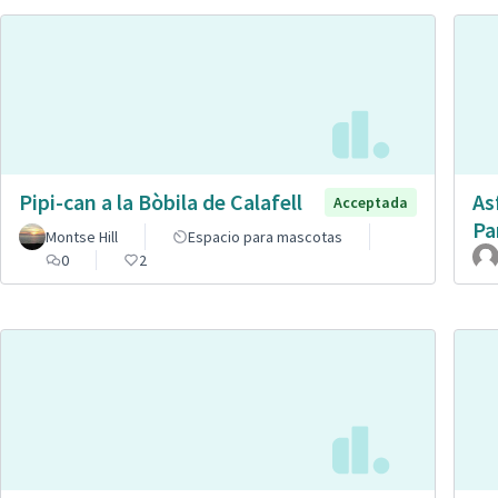
Pipi-can a la Bòbila de Calafell
As
Acceptada
Pa
Montse Hill
Espacio para mascotas
0
2