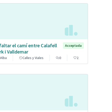
faltar el camí entre Calafell
Acceptada
rk i Valldemar
Alba
Calles y Viales
0
2