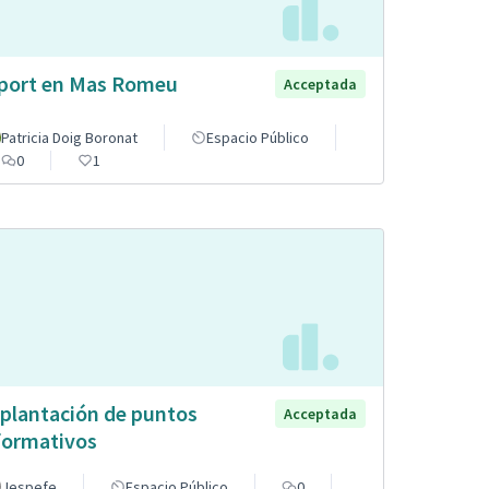
port en Mas Romeu
Acceptada
Patricia Doig Boronat
Espacio Público
0
1
plantación de puntos
Acceptada
formativos
Jespefe
Espacio Público
0