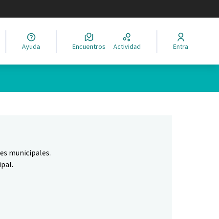
legir el idioma
Ayuda
Encuentros
Actividad
Entra
Leaflet
|
©
HERE maps
ina como puntos en el mapa. El elemento se puede utilizar con un 
nes municipales.
pal.