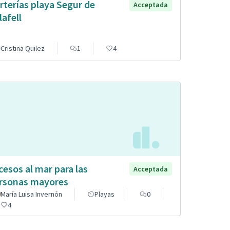
rterías playa Segur de
Acceptada
lafell
Cristina Quilez
1
4
cesos al mar para las
Acceptada
rsonas mayores
María Luisa Invernón
Playas
0
4