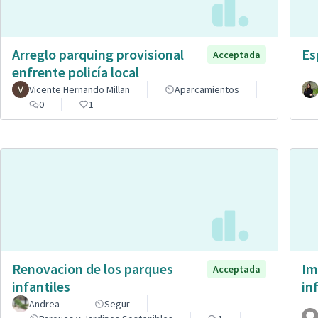
Arreglo parquing provisional
Es
Acceptada
enfrente policía local
Vicente Hernando Millan
Aparcamientos
0
1
Renovacion de los parques
Im
Acceptada
infantiles
in
Andrea
Segur