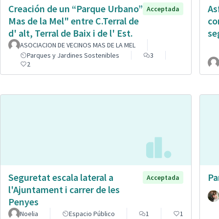
Creación de un “Parque Urbano”
As
Acceptada
Mas de la Mel" entre C.Terral de
co
d' alt, Terral de Baix i de l' Est.
se
ASOCIACION DE VECINOS MAS DE LA MEL
Parques y Jardines Sostenibles
3
2
Seguretat escala lateral a
Pa
Acceptada
l'Ajuntament i carrer de les
Penyes
Noelia
Espacio Público
1
1