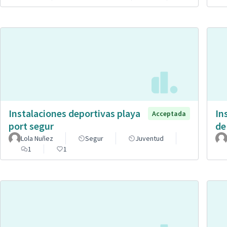
Instalaciones deportivas playa
In
Acceptada
port segur
de
Lola Nuñez
Segur
Juventud
1
1