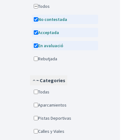
Todos
No contestada
Acceptada
En avaluació
Rebutjada
~ Categories
Todas
Aparcamientos
Pistas Deportivas
Calles y Viales