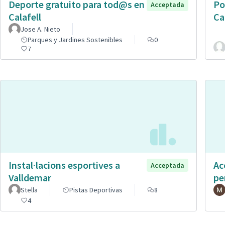
Deporte gratuito para tod@s en
Po
Acceptada
Calafell
Ca
Jose A. Nieto
Parques y Jardines Sostenibles
0
7
Instal·lacions esportives a
Ac
Acceptada
Valldemar
pe
Stella
Pistas Deportivas
8
4