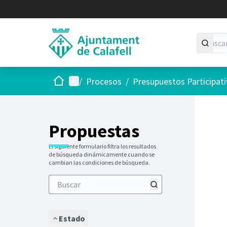
Inicio
Menú principal
/
Procesos
/
Presupuestos Participat
Saltar
El siguie
+
−
Propuestas
El siguiente formulario filtra los resultados
de búsqueda dinámicamente cuando se
cambian las condiciones de búsqueda.
Estado