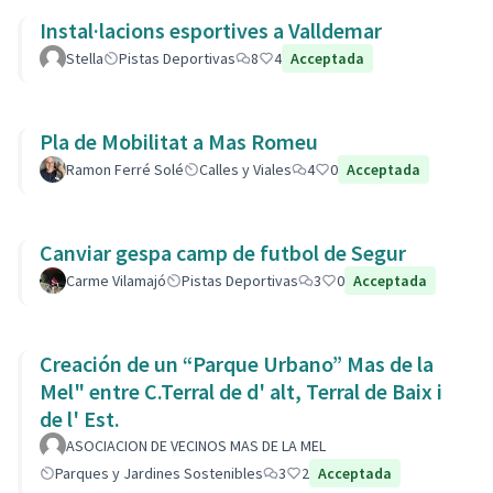
Instal·lacions esportives a Valldemar
Stella
Pistas Deportivas
8
4
Acceptada
Pla de Mobilitat a Mas Romeu
Ramon Ferré Solé
Calles y Viales
4
0
Acceptada
Canviar gespa camp de futbol de Segur
Carme Vilamajó
Pistas Deportivas
3
0
Acceptada
Creación de un “Parque Urbano” Mas de la
Mel" entre C.Terral de d' alt, Terral de Baix i
de l' Est.
ASOCIACION DE VECINOS MAS DE LA MEL
Parques y Jardines Sostenibles
3
2
Acceptada