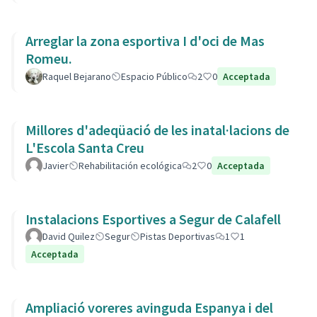
Arreglar la zona esportiva I d'oci de Mas
Romeu.
Raquel Bejarano
Espacio Público
2
0
Acceptada
Millores d'adeqüació de les inatal·lacions de
L'Escola Santa Creu
Javier
Rehabilitación ecológica
2
0
Acceptada
Instalacions Esportives a Segur de Calafell
David Quilez
Segur
Pistas Deportivas
1
1
Acceptada
Ampliació voreres avinguda Espanya i del