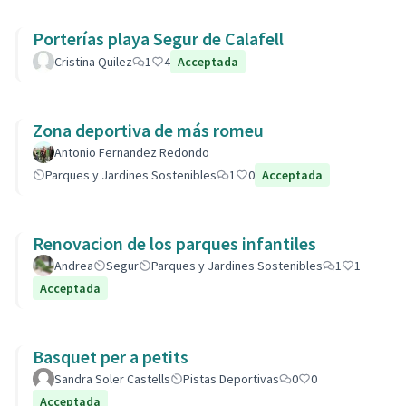
Porterías playa Segur de Calafell
Cristina Quilez
1
4
Acceptada
Zona deportiva de más romeu
Antonio Fernandez Redondo
Parques y Jardines Sostenibles
1
0
Acceptada
Renovacion de los parques infantiles
Andrea
Segur
Parques y Jardines Sostenibles
1
1
Acceptada
Basquet per a petits
Sandra Soler Castells
Pistas Deportivas
0
0
Acceptada