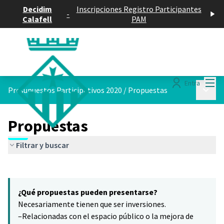
Decidim
Inscripciones Registro Participantes
-
Calafell
PAM
Menú
Entra
Menú p
Presupuestos Participativos 2020
/
Propuestas
Propuestas
Filtrar y buscar
Saltar el mapa
Leaflet
|
©
HERE maps
8
El siguiente elemento es un mapa que presenta los componentes 
+
¿Qué propuestas pueden presentarse?
−
Necesariamente tienen que ser inversiones.
–Relacionadas con el espacio público o la mejora de