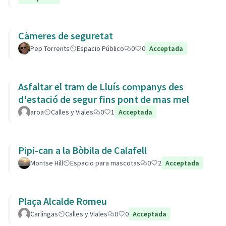
Càmeres de seguretat
Pep Torrents
Espacio Público
0
0
Acceptada
Asfaltar el tram de Lluís companys des
d'estació de segur fins pont de mas mel
aroa
Calles y Viales
0
1
Acceptada
Pipi-can a la Bòbila de Calafell
Montse Hill
Espacio para mascotas
0
2
Acceptada
Plaça Alcalde Romeu
Carlingas
Calles y Viales
0
0
Acceptada