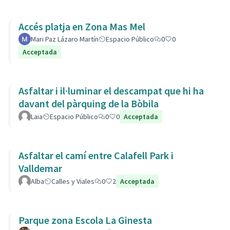
Accés platja en Zona Mas Mel
Mari Paz Lázaro Martín
Espacio Público
0
0
Acceptada
Asfaltar i il·luminar el descampat que hi ha
davant del pàrquing de la Bòbila
Laia
Espacio Público
0
0
Acceptada
Asfaltar el camí entre Calafell Park i
Valldemar
Alba
Calles y Viales
0
2
Acceptada
Parque zona Escola La Ginesta