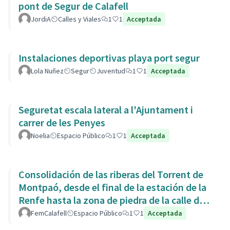
pont de Segur de Calafell
JordiA
Calles y Viales
1
1
Acceptada
Instalaciones deportivas playa port segur
Lola Nuñez
Segur
Juventud
1
1
Acceptada
Seguretat escala lateral a l'Ajuntament i
carrer de les Penyes
Noelia
Espacio Público
1
1
Acceptada
Consolidación de las riberas del Torrent de
Montpaó, desde el final de la estación de la
Renfe hasta la zona de piedra de la calle de
L’Estany.
FemCalafell
Espacio Público
1
1
Acceptada