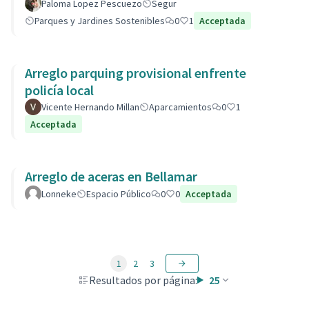
Paloma Lopez Pescuezo
Segur
Parques y Jardines Sostenibles
0
1
Acceptada
Arreglo parquing provisional enfrente
policía local
Vicente Hernando Millan
Aparcamientos
0
1
Acceptada
Arreglo de aceras en Bellamar
Lonneke
Espacio Público
0
0
Acceptada
1
2
3
Resultados por página:
25