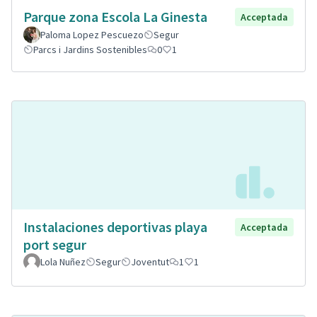
Parque zona Escola La Ginesta
Acceptada
Paloma Lopez Pescuezo
Segur
Parcs i Jardins Sostenibles
0
1
Instalaciones deportivas playa
Acceptada
port segur
Lola Nuñez
Segur
Joventut
1
1