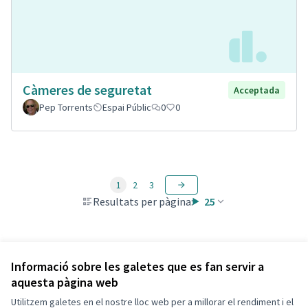
Càmeres de seguretat
Acceptada
Pep Torrents
Espai Públic
0
0
1
2
3
Resultats per pàgina:
25
Veure totes les propostes retirades
Informació sobre les galetes que es fan servir a
aquesta pàgina web
Utilitzem galetes en el nostre lloc web per a millorar el rendiment i el
Termes i condicions d'ús