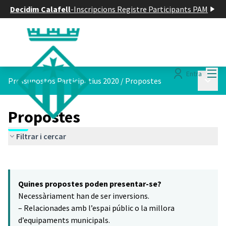
Decidim Calafell
-
Inscripcions Registre Participants PAM
Menú
Entra
Menú p
Pressupostos Participatius 2020
/
Propostes
Propostes
Filtrar i cercar
Saltar el mapa
Leaflet
|
©
HERE maps
6
El següent element és un mapa que presenta els components d'aq
+
Quines propostes poden presentar-se?
−
Necessàriament han de ser inversions.
– Relacionades amb l’espai públic o la millora
d’equipaments municipals.