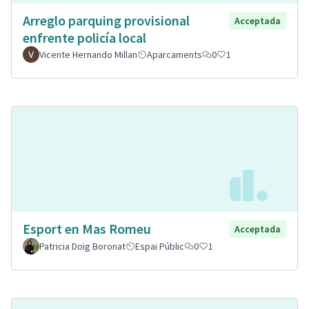
Arreglo parquing provisional
Acceptada
enfrente policía local
Vicente Hernando Millan
Aparcaments
0
1
Esport en Mas Romeu
Acceptada
Patricia Doig Boronat
Espai Públic
0
1