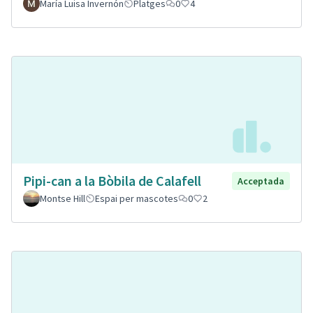
María Luisa Invernón
Platges
0
4
Pipi-can a la Bòbila de Calafell
Acceptada
Montse Hill
Espai per mascotes
0
2