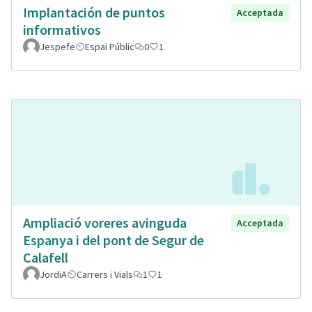
Implantación de puntos
Acceptada
informativos
Jespefe
Espai Públic
0
1
Ampliació voreres avinguda
Acceptada
Espanya i del pont de Segur de
Calafell
JordiA
Carrers i Vials
1
1