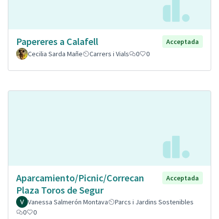
Papereres a Calafell
Acceptada
Cecilia Sarda Mañe
Carrers i Vials
0
0
Aparcamiento/Picnic/Correcan
Acceptada
Plaza Toros de Segur
Vanessa Salmerón Montava
Parcs i Jardins Sostenibles
0
0