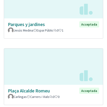
Parques y jardines
Acceptada
Jesús Medina
Espai Públic
0
1
Plaça Alcalde Romeu
Acceptada
Carlingas
Carrers i Vials
0
0