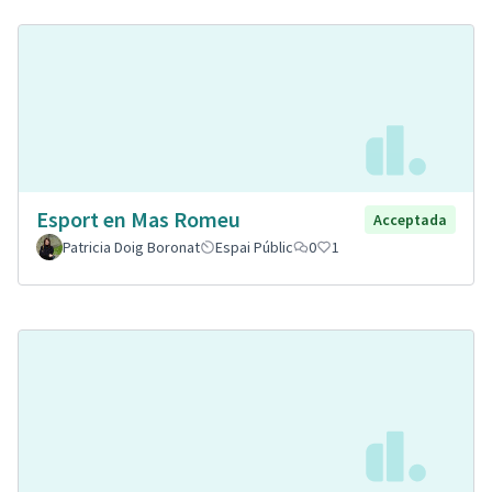
Esport en Mas Romeu
Acceptada
Patricia Doig Boronat
Espai Públic
0
1