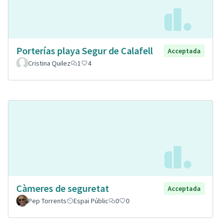
Porterías playa Segur de Calafell
Acceptada
Cristina Quilez
1
4
Càmeres de seguretat
Acceptada
Pep Torrents
Espai Públic
0
0