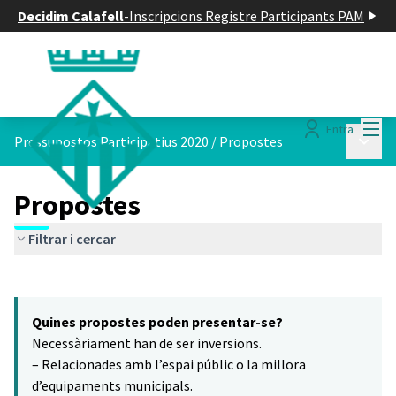
Decidim Calafell
-
Inscripcions Registre Participants PAM
Menú
Entra
Menú p
Pressupostos Participatius 2020
/
Propostes
Propostes
Filtrar i cercar
Saltar el mapa
Leaflet
|
©
HERE maps
8
El següent element és un mapa que presenta els components d'aq
+
Quines propostes poden presentar-se?
−
Necessàriament han de ser inversions.
– Relacionades amb l’espai públic o la millora
d’equipaments municipals.