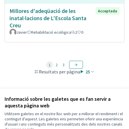
Millores d'adeqüació de les
Acceptada
inatal·lacions de L'Escola Santa
Creu
Javier
Rehabilitació ecològica
2
0
1
2
3
Resultats per pàgina:
25
Veure totes les propostes retirades
Informació sobre les galetes que es fan servir a
aquesta pàgina web
Utilitzem galetes en el nostre lloc web per a millorar el rendiment i el
Termes i condicions d'ús
contingut d'aquest. Les galetes ens permeten oferir una experiència
Configuració de les galetes
d'usuari i uns continguts més personalitzats des dels nostres canals
Decidim Calafell a X
Decidim Calafell a Facebook
Decidim Calafell a YouTube
Decidim Calafell a GitHub