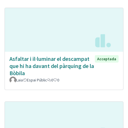
Asfaltar i il·luminar el descampat
Acceptada
que hi ha davant del pàrquing de la
Bòbila
Laia
Espai Públic
0
0