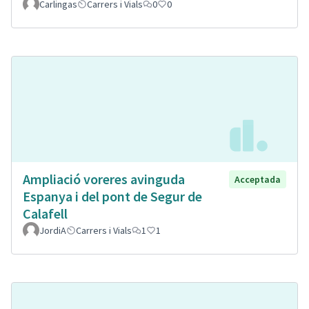
Carlingas
Carrers i Vials
0
0
Ampliació voreres avinguda
Acceptada
Espanya i del pont de Segur de
Calafell
JordiA
Carrers i Vials
1
1