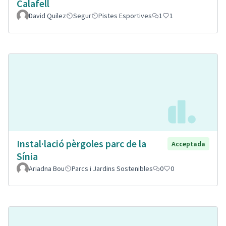
Calafell
David Quilez
Segur
Pistes Esportives
1
1
Instal·lació pèrgoles parc de la
Acceptada
Sínia
Ariadna Bou
Parcs i Jardins Sostenibles
0
0