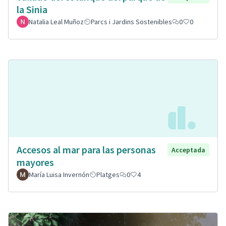
la Sinia
Natalia Leal Muñoz
Parcs i Jardins Sostenibles
0
0
Accesos al mar para las personas
Acceptada
mayores
María Luisa Invernón
Platges
0
4