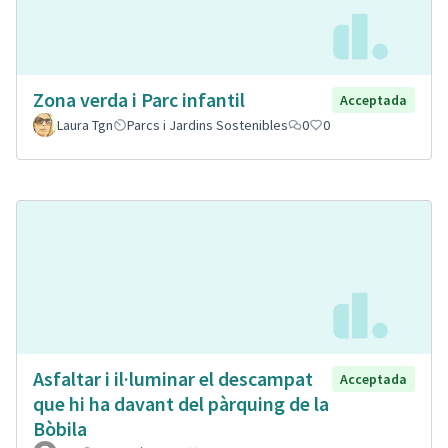
Zona verda i Parc infantil
Acceptada
Laura Tgn
Parcs i Jardins Sostenibles
0
0
Asfaltar i il·luminar el descampat
Acceptada
que hi ha davant del pàrquing de la
Bòbila