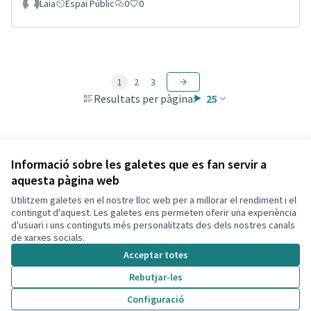
Laia
Espai Públic
0
0
1
2
3
Resultats per pàgina:
25
Veure totes les propostes retirades
Informació sobre les galetes que es fan servir a
aquesta pàgina web
Utilitzem galetes en el nostre lloc web per a millorar el rendiment i el
Termes i condicions d'ús
contingut d'aquest. Les galetes ens permeten oferir una experiència
Configuració de les galetes
d'usuari i uns continguts més personalitzats des dels nostres canals
Decidim Calafell a X
Decidim Calafell a Facebook
Decidim Calafell a YouTube
Decidim Calafell a GitHub
de xarxes socials.
(Enllaç extern)
(Enllaç extern)
(Enllaç extern)
(Enllaç extern)
Acceptar totes
Rebutjar-les
Amb llicènc
(Enllaç exte
Configuració
(Enllaç extern)
Web creada amb
programari lliure
.