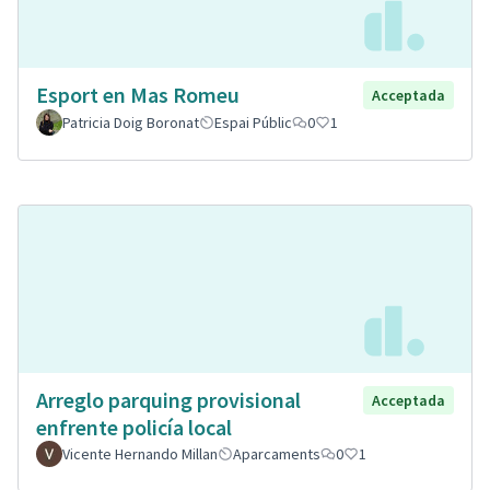
Esport en Mas Romeu
Acceptada
Patricia Doig Boronat
Espai Públic
0
1
Arreglo parquing provisional
Acceptada
enfrente policía local
Vicente Hernando Millan
Aparcaments
0
1