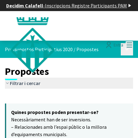
Decidim Calafell
-
Inscripcions Registre Participants PAM
Menú
Entra
Menú p
Pressupostos Participatius 2020
/
Propostes
Propostes
Filtrar i cercar
Saltar el mapa
Leaflet
|
©
HERE maps
9
El següent element és un mapa que presenta els components d'aq
+
Quines propostes poden presentar-se?
−
Necessàriament han de ser inversions.
– Relacionades amb l’espai públic o la millora
d’equipaments municipals.