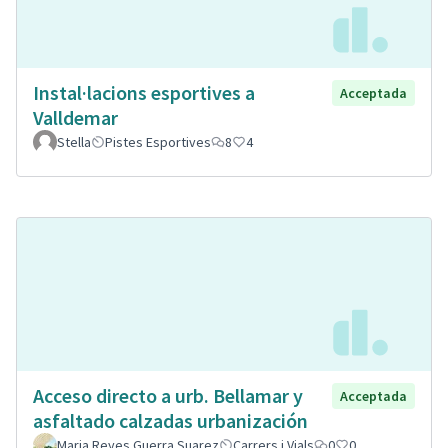
Instal·lacions esportives a
Acceptada
Valldemar
Stella
Pistes Esportives
8
4
Acceso directo a urb. Bellamar y
Acceptada
asfaltado calzadas urbanización
Maria Reyes Guerra Suarez
Carrers i Vials
0
0