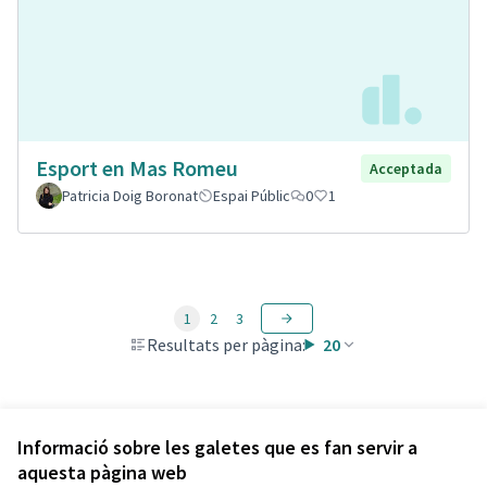
Esport en Mas Romeu
Acceptada
Patricia Doig Boronat
Espai Públic
0
1
1
2
3
Resultats per pàgina:
20
Veure totes les propostes retirades
Informació sobre les galetes que es fan servir a
aquesta pàgina web