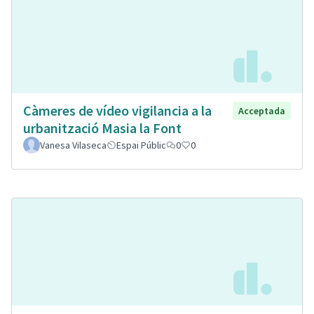
Càmeres de vídeo vigilancia a la
Acceptada
urbanització Masia la Font
Vanesa Vilaseca
Espai Públic
0
0