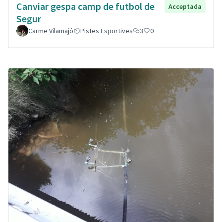
Canviar gespa camp de futbol de
Acceptada
Segur
Carme Vilamajó
Pistes Esportives
3
0