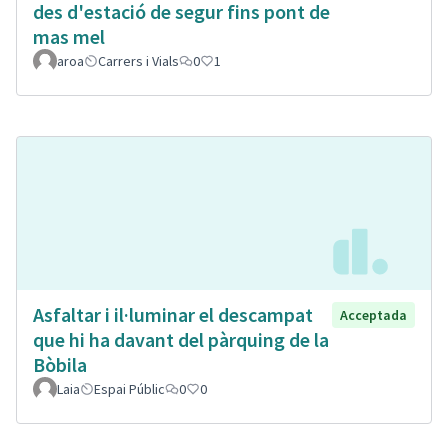
des d'estació de segur fins pont de
mas mel
aroa
Carrers i Vials
0
1
Asfaltar i il·luminar el descampat
Acceptada
que hi ha davant del pàrquing de la
Bòbila
Laia
Espai Públic
0
0