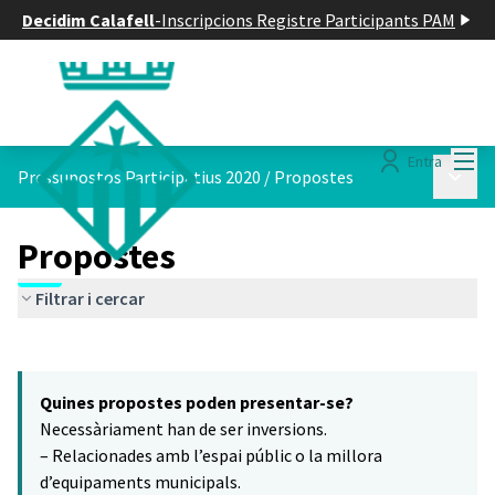
Decidim Calafell
-
Inscripcions Registre Participants PAM
Menú
Entra
Menú p
Pressupostos Participatius 2020
/
Propostes
Propostes
Filtrar i cercar
Saltar el mapa
Leaflet
|
©
HERE maps
7
El següent element és un mapa que presenta els components d'aq
+
Quines propostes poden presentar-se?
−
Necessàriament han de ser inversions.
– Relacionades amb l’espai públic o la millora
d’equipaments municipals.