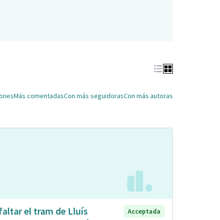
iones
Más comentadas
Con más seguidoras
Con más autoras
faltar el tram de Lluís
Acceptada