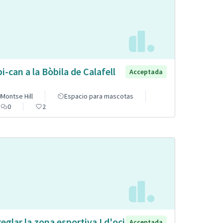
pi-can a la Bòbila de Calafell
Acceptada
Montse Hill
Espacio para mascotas
0
2
reglar la zona esportiva I d'oci
Acceptada