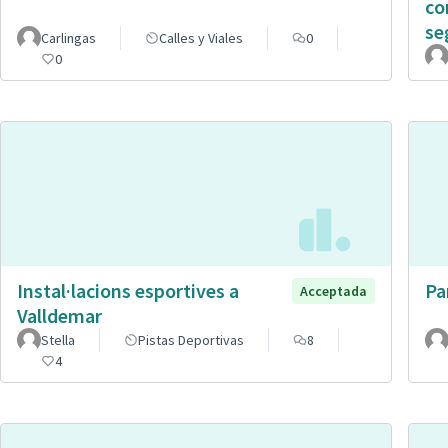
co
se
Carlingas
Calles y Viales
0
0
Instal·lacions esportives a
Pa
Acceptada
Valldemar
Stella
Pistas Deportivas
8
4