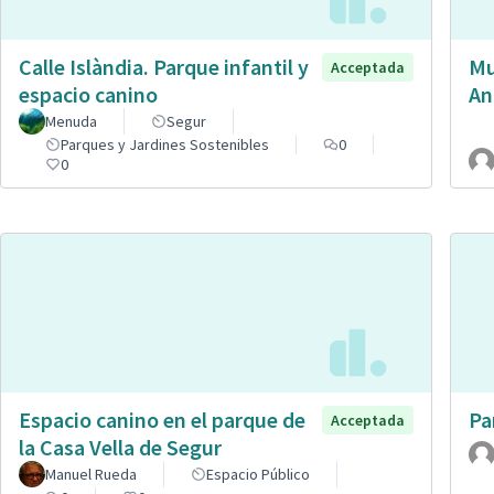
Calle Islàndia. Parque infantil y
Mu
Acceptada
espacio canino
An
Menuda
Segur
Parques y Jardines Sostenibles
0
0
Espacio canino en el parque de
Pa
Acceptada
la Casa Vella de Segur
Manuel Rueda
Espacio Público