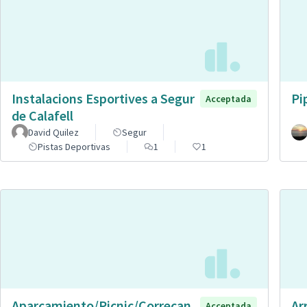
Instalacions Esportives a Segur
Pi
Acceptada
de Calafell
David Quilez
Segur
Pistas Deportivas
1
1
Aparcamiento/Picnic/Correcan
Ar
Acceptada