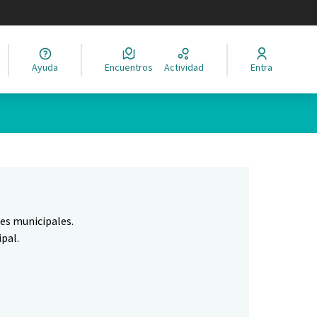
legir el idioma
Ayuda
Encuentros
Actividad
Entra
Leaflet
|
©
HERE maps
ina como puntos en el mapa. El elemento se puede utilizar con un 
nes municipales.
pal.