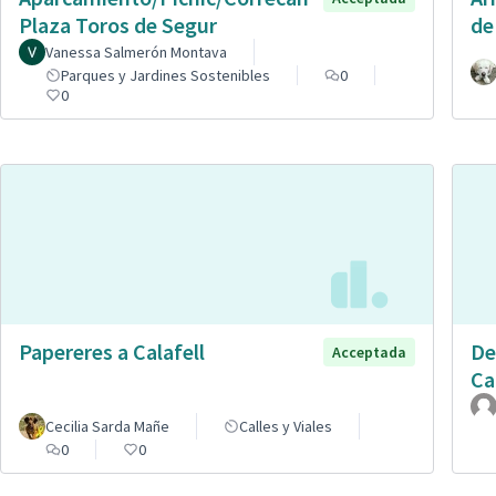
Plaza Toros de Segur
de
Vanessa Salmerón Montava
Parques y Jardines Sostenibles
0
0
Papereres a Calafell
De
Acceptada
Ca
Cecilia Sarda Mañe
Calles y Viales
0
0