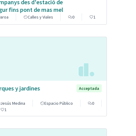
mpanys des d'estació de
gur fins pont de mas mel
aroa
Calles y Viales
0
1
rques y jardines
Acceptada
Jesús Medina
Espacio Público
0
1