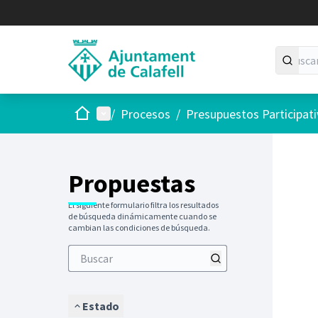
Inicio
Menú principal
/
Procesos
/
Presupuestos Participat
Saltar
El siguie
+
−
Propuestas
El siguiente formulario filtra los resultados
de búsqueda dinámicamente cuando se
cambian las condiciones de búsqueda.
Estado