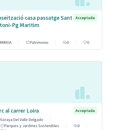
seïtzació casa passatge Sant
Acceptada
toni-Pg Maritim
MIREIA
Patrimonio
0
0
rc al carrer Loira
Acceptada
Soraya Del Valle Delgado
Parques y Jardines Sostenibles
0