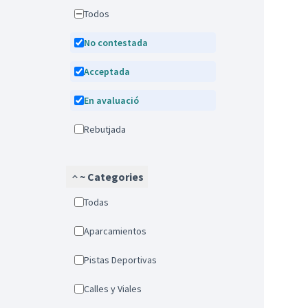
Todos
No contestada
Acceptada
En avaluació
Rebutjada
~ Categories
Todas
Aparcamientos
Pistas Deportivas
Calles y Viales