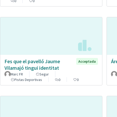
0
0
Fes que el pavelló Jaume
Ár
Acceptada
Vilamajó tingui identitat
Marc FR
Segur
Pistas Deportivas
0
0