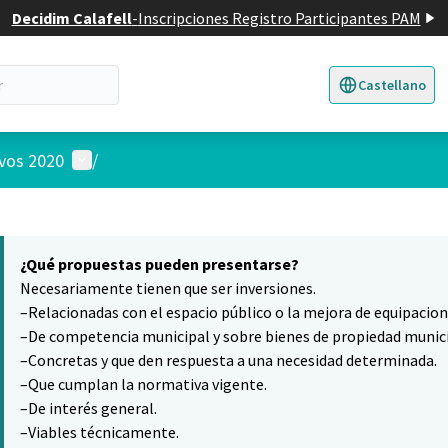
Decidim Calafell
-
Inscripciones Registro Participantes PAM
Castellano
Triar la llengua
E
Menú de usuario
ivos 2020
/
 el mapa
6
nte elemento es un mapa que presenta los componentes de esta pág
¿Qué propuestas pueden presentarse?
Necesariamente tienen que ser inversiones.
–Relacionadas con el espacio público o la mejora de equipacio
–De competencia municipal y sobre bienes de propiedad munici
–Concretas y que den respuesta a una necesidad determinada.
–Que cumplan la normativa vigente.
–De interés general.
–Viables técnicamente.