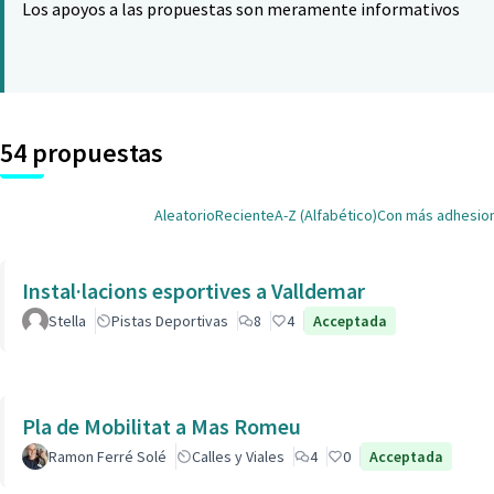
Los apoyos a las propuestas son meramente informativos
54 propuestas
Aleatorio
Reciente
A-Z (Alfabético)
Con más adhesio
Instal·lacions esportives a Valldemar
Stella
Pistas Deportivas
8
4
Acceptada
Pla de Mobilitat a Mas Romeu
Ramon Ferré Solé
Calles y Viales
4
0
Acceptada