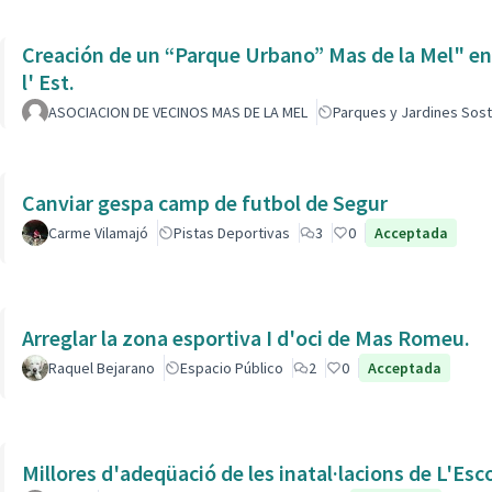
Creación de un “Parque Urbano” Mas de la Mel" entre
l' Est.
ASOCIACION DE VECINOS MAS DE LA MEL
Parques y Jardines Sost
Canviar gespa camp de futbol de Segur
Carme Vilamajó
Pistas Deportivas
3
0
Acceptada
Arreglar la zona esportiva I d'oci de Mas Romeu.
Raquel Bejarano
Espacio Público
2
0
Acceptada
Millores d'adeqüació de les inatal·lacions de L'Esc