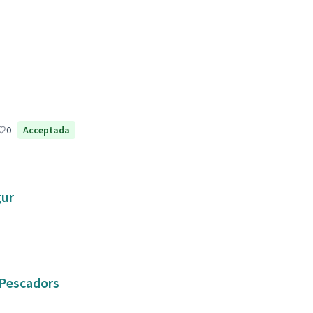
0
Acceptada
gur
e Pescadors