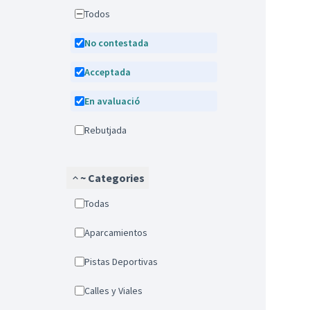
Todos
No contestada
Acceptada
En avaluació
Rebutjada
~ Categories
Todas
Aparcamientos
Pistas Deportivas
Calles y Viales