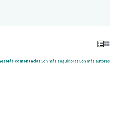
nes
Más comentadas
Con más seguidoras
Con más autoras