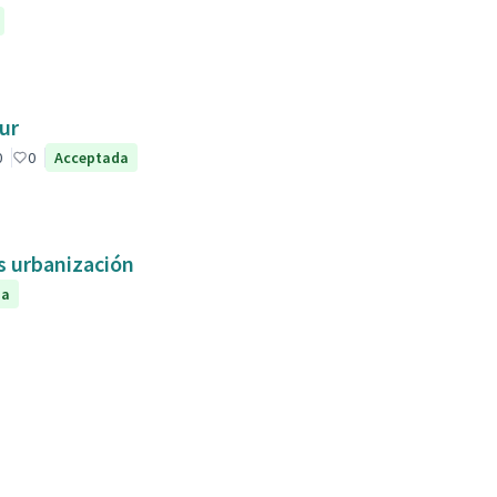
ur
0
0
Acceptada
as urbanización
da