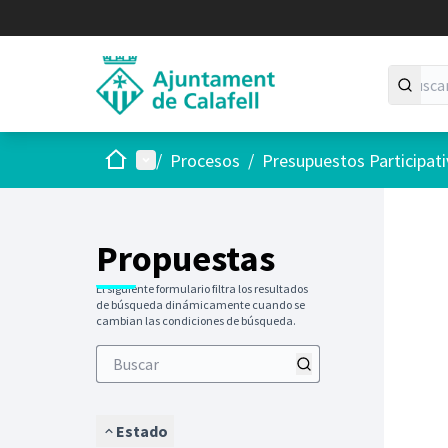
Inicio
Menú principal
/
Procesos
/
Presupuestos Participat
Saltar
El siguie
+
−
Propuestas
El siguiente formulario filtra los resultados
de búsqueda dinámicamente cuando se
cambian las condiciones de búsqueda.
Estado