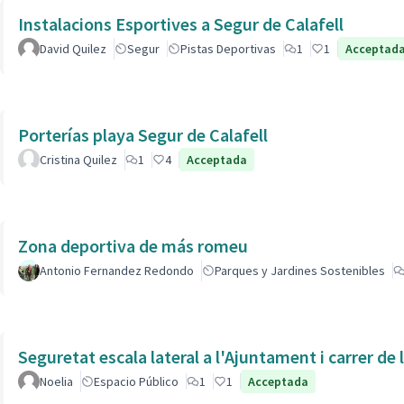
Instalacions Esportives a Segur de Calafell
David Quilez
Segur
Pistas Deportivas
1
1
Acceptad
Porterías playa Segur de Calafell
Cristina Quilez
1
4
Acceptada
Zona deportiva de más romeu
Antonio Fernandez Redondo
Parques y Jardines Sostenibles
Seguretat escala lateral a l'Ajuntament i carrer de
Noelia
Espacio Público
1
1
Acceptada