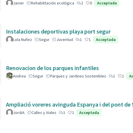
Javier
Rehabilitación ecológica
2
0
Acceptada
Instalaciones deportivas playa port segur
Lola Nuñez
Segur
Juventud
1
1
Acceptada
Renovacion de los parques infantiles
Andrea
Segur
Parques y Jardines Sostenibles
1
1
A
Ampliació voreres avinguda Espanya i del pont de 
JordiA
Calles y Viales
1
1
Acceptada