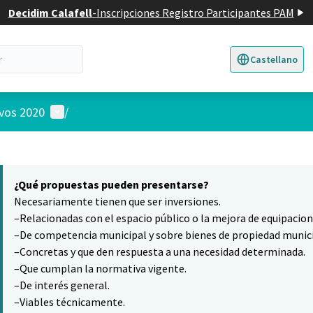
Decidim Calafell
-
Inscripciones Registro Participantes PAM
Castellano
Triar la llengua
E
Menú de usuario
ivos 2020
/
 el mapa
16
nte elemento es un mapa que presenta los componentes de esta pág
¿Qué propuestas pueden presentarse?
Necesariamente tienen que ser inversiones.
–Relacionadas con el espacio público o la mejora de equipacio
–De competencia municipal y sobre bienes de propiedad munici
–Concretas y que den respuesta a una necesidad determinada.
–Que cumplan la normativa vigente.
–De interés general.
–Viables técnicamente.