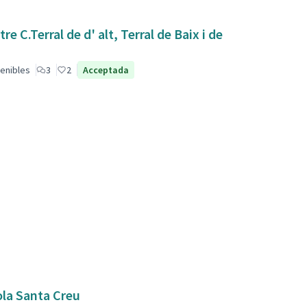
 C.Terral de d' alt, Terral de Baix i de
enibles
3
2
Acceptada
ola Santa Creu