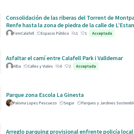
Consolidación de las riberas del Torrent de Montpaó
Renfe hasta la zona de piedra de la calle de L’Estan
FemCalafell
Espacio Público
1
1
Acceptada
Asfaltar el camí entre Calafell Park i Valldemar
Alba
Calles y Viales
0
2
Acceptada
Parque zona Escola La Ginesta
Paloma Lopez Pescuezo
Segur
Parques y Jardines Sostenib
Arreglo parquing provisional enfrente policía local