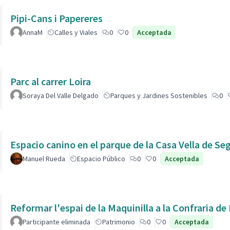
Pipi-Cans i Papereres
AnnaM
Calles y Viales
0
0
Acceptada
Parc al carrer Loira
Soraya Del Valle Delgado
Parques y Jardines Sostenibles
0
Espacio canino en el parque de la Casa Vella de Se
Manuel Rueda
Espacio Público
0
0
Acceptada
Reformar l'espai de la Maquinilla a la Confraria d
Participante eliminada
Patrimonio
0
0
Acceptada