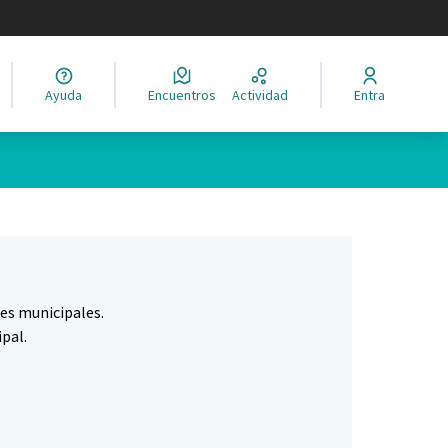
legir el idioma
Ayuda
Encuentros
Actividad
Entra
Leaflet
|
©
HERE maps
ina como puntos en el mapa. El elemento se puede utilizar con un 
nes municipales.
pal.