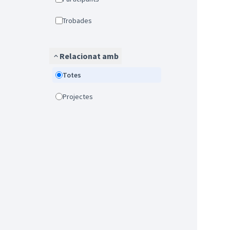
Trobades
Relacionat amb
Totes
Projectes