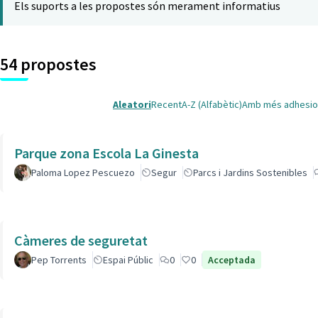
Els suports a les propostes són merament informatius
54 propostes
Aleatori
Recent
A-Z (Alfabètic)
Amb més adhesio
Parque zona Escola La Ginesta
Paloma Lopez Pescuezo
Segur
Parcs i Jardins Sostenibles
Càmeres de seguretat
Pep Torrents
Espai Públic
0
0
Acceptada