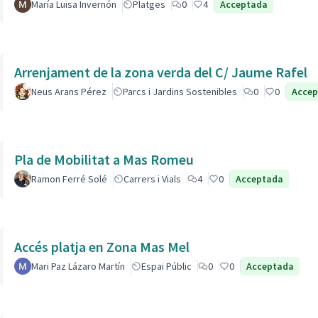
María Luisa Invernón
Platges
0
4
Acceptada
Arrenjament de la zona verda del C/ Jaume Rafel
Neus Arans Pérez
Parcs i Jardins Sostenibles
0
0
Acce
Pla de Mobilitat a Mas Romeu
Ramon Ferré Solé
Carrers i Vials
4
0
Acceptada
Accés platja en Zona Mas Mel
Mari Paz Lázaro Martín
Espai Públic
0
0
Acceptada