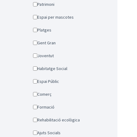
Patrimoni
Espai per mascotes
Platges
Gent Gran
Joventut
Habitatge Social
Espai Públic
Comerç
Formació
Rehabilitació ecològica
Ajuts Socials