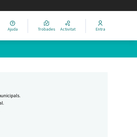
legir el idioma
Ajuda
Trobades
Activitat
Entra
Leaflet
|
©
HERE maps
 com a punts al mapa. L'element es pot fer servir amb un lector 
unicipals.
l.
.