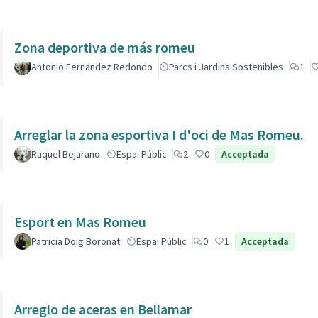
Zona deportiva de más romeu
Antonio Fernandez Redondo
Parcs i Jardins Sostenibles
1
Arreglar la zona esportiva I d'oci de Mas Romeu.
Raquel Bejarano
Espai Públic
2
0
Acceptada
Esport en Mas Romeu
Patricia Doig Boronat
Espai Públic
0
1
Acceptada
Arreglo de aceras en Bellamar