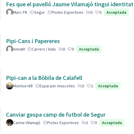
Fes que el pavelló Jaume Vilamajó tingui identitat
Marc FR
Segur
Pistes Esportives
0
0
Acceptada
Pipi-Cans i Papereres
AnnaM
Carrers i Vials
0
0
Acceptada
Pipi-can a la Bòbila de Calafell
Montse Hill
Espai per mascotes
0
2
Acceptada
Canviar gespa camp de futbol de Segur
Carme Vilamajó
Pistes Esportives
3
0
Acceptada