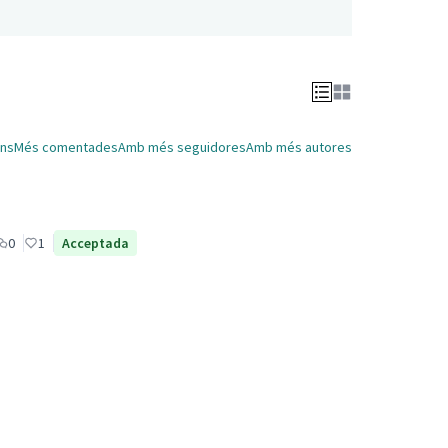
ns
Més comentades
Amb més seguidores
Amb més autores
0
1
Acceptada