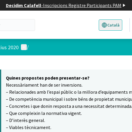
Decidim Calafell
-
Inscripcions Registre Participants PAM
Català
Triar la llengua
E
Menú d'usuari
tius 2020
/
 el mapa
7
t element és un mapa que presenta els components d'aquesta pàgina
Quines propostes poden presentar-se?
Necessàriament han de ser inversions.
– Relacionades amb l’espai públic o la millora d’equipaments m
– De competència municipal i sobre béns de propietat municipa
– Concretes i que donin resposta a una necessitat determinada
– Que compleixin la normativa vigent.
– D’interès general.
– Viables tècnicament.