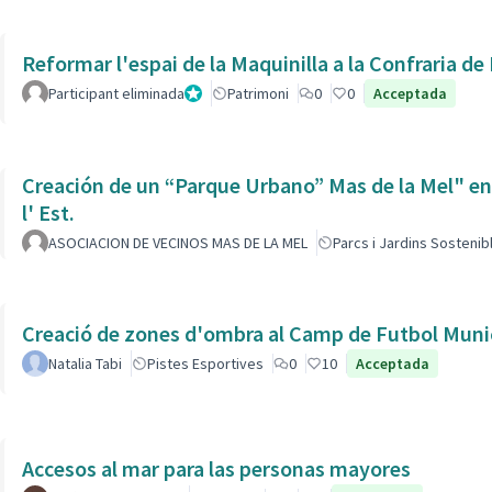
Reformar l'espai de la Maquinilla a la Confraria d
Participant eliminada
Administrador
Patrimoni
0
0
Acceptada
Creación de un “Parque Urbano” Mas de la Mel" entre
l' Est.
ASOCIACION DE VECINOS MAS DE LA MEL
Parcs i Jardins Sostenib
Creació de zones d'ombra al Camp de Futbol Munic
Natalia Tabi
Pistes Esportives
0
10
Acceptada
Accesos al mar para las personas mayores