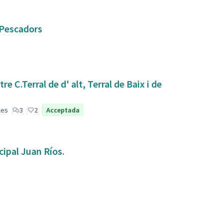
e Pescadors
 C.Terral de d' alt, Terral de Baix i de
les
3
2
Acceptada
ipal Juan Ríos.