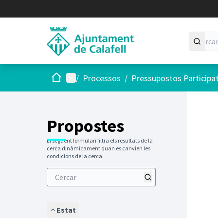
Inici
Menú principal
/
Processos
/
Pressupostos Participa
Saltar
El següen
+
−
Propostes
El següent formulari filtra els resultats de la
cerca dinàmicament quan es canvien les
condicions de la cerca.
Estat