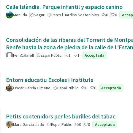
Calle Islàndia. Parque infantil y espacio canino
Menuda
Segur
Parcs i Jardins Sostenibles
0
0
Acce
Consolidación de las riberas del Torrent de Montpaó
Renfe hasta la zona de piedra de la calle de L’Estan
FemCalafell
Espai Públic
1
1
Acceptada
Entorn educatiu Escoles i Instituts
Oscar Garcia Gimeno
Espai Públic
0
0
Acceptada
Petits contenidors per les burilles del tabac
Marc García Lladó
Espai Públic
0
0
Acceptada