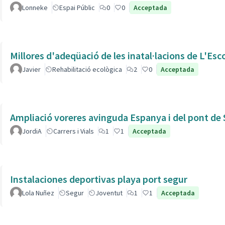
Lonneke
Espai Públic
0
0
Acceptada
Millores d'adeqüació de les inatal·lacions de L'Esc
Javier
Rehabilitació ecològica
2
0
Acceptada
Ampliació voreres avinguda Espanya i del pont de 
JordiA
Carrers i Vials
1
1
Acceptada
Instalaciones deportivas playa port segur
Lola Nuñez
Segur
Joventut
1
1
Acceptada