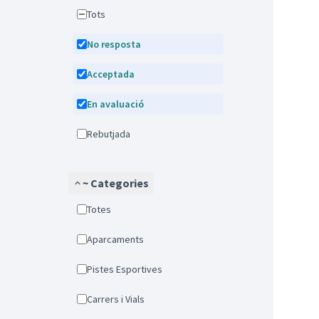
Tots
No resposta
Acceptada
En avaluació
Rebutjada
~ Categories
Totes
Aparcaments
Pistes Esportives
Carrers i Vials