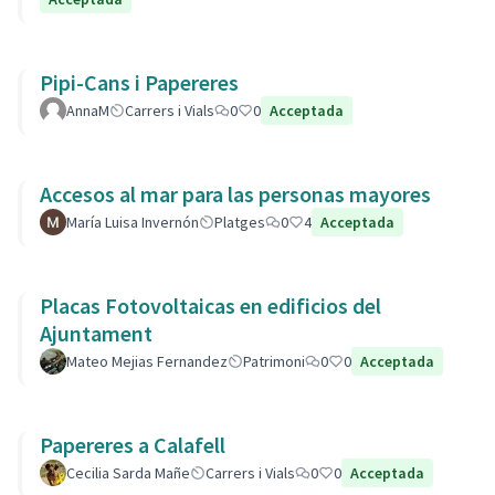
Pipi-Cans i Papereres
AnnaM
Carrers i Vials
0
0
Acceptada
Accesos al mar para las personas mayores
María Luisa Invernón
Platges
0
4
Acceptada
Placas Fotovoltaicas en edificios del
Ajuntament
Mateo Mejias Fernandez
Patrimoni
0
0
Acceptada
Papereres a Calafell
Cecilia Sarda Mañe
Carrers i Vials
0
0
Acceptada