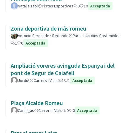
Natalia Tabi
Pistes Esportives
0
10
Acceptada
Zona deportiva de más romeu
Antonio Fernandez Redondo
Parcs i Jardins Sostenibles
1
0
Acceptada
Ampliació voreres avinguda Espanya i del
pont de Segur de Calafell
JordiA
Carrers i Vials
1
1
Acceptada
Plaça Alcalde Romeu
Carlingas
Carrers i Vials
0
0
Acceptada
Parc al carrer Loira