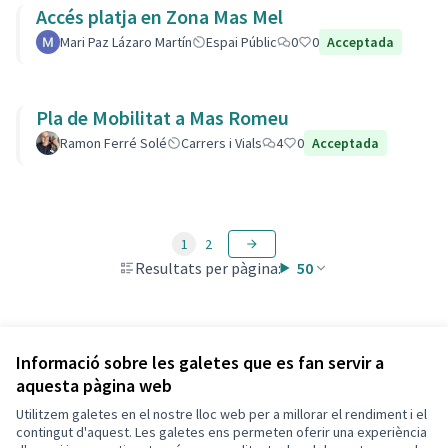
Accés platja en Zona Mas Mel
Mari Paz Lázaro Martín
Espai Públic
0
0
Acceptada
Pla de Mobilitat a Mas Romeu
Ramon Ferré Solé
Carrers i Vials
4
0
Acceptada
1
2
Resultats per pàgina:
50
Veure totes les propostes retirades
Informació sobre les galetes que es fan servir a
aquesta pàgina web
Utilitzem galetes en el nostre lloc web per a millorar el rendiment i el
Termes i condicions d'ús
contingut d'aquest. Les galetes ens permeten oferir una experiència
Configuració de les galetes