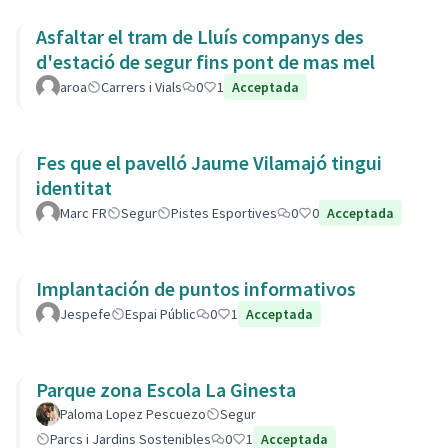
Asfaltar el tram de Lluís companys des
d'estació de segur fins pont de mas mel
aroa
Carrers i Vials
0
1
Acceptada
Fes que el pavelló Jaume Vilamajó tingui
identitat
Marc FR
Segur
Pistes Esportives
0
0
Acceptada
Implantación de puntos informativos
Jespefe
Espai Públic
0
1
Acceptada
Parque zona Escola La Ginesta
Paloma Lopez Pescuezo
Segur
Parcs i Jardins Sostenibles
0
1
Acceptada