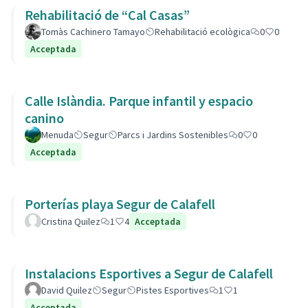
Rehabilitació de “Cal Casas”
Tomàs Cachinero Tamayo
Rehabilitació ecològica
0
0
Acceptada
Calle Islàndia. Parque infantil y espacio
canino
Menuda
Segur
Parcs i Jardins Sostenibles
0
0
Acceptada
Porterías playa Segur de Calafell
Cristina Quilez
1
4
Acceptada
Instalacions Esportives a Segur de Calafell
David Quilez
Segur
Pistes Esportives
1
1
Acceptada