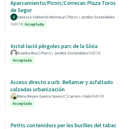
Aparcamiento/Picnic/Correcan Plaza Toros
de Segur
Vanessa Salmerón Montava
Parcs i Jardins Sostenibles
0
0
Acceptada
Instal·lació pèrgoles parc de la Sínia
Ariadna Bou
Parcs i Jardins Sostenibles
0
0
Acceptada
Acceso directo a urb. Bellamar y asfaltado
calzadas urbanización
Maria Reyes Guerra Suarez
Carrers i Vials
0
0
Acceptada
Petits contenidors per les burilles del tabac