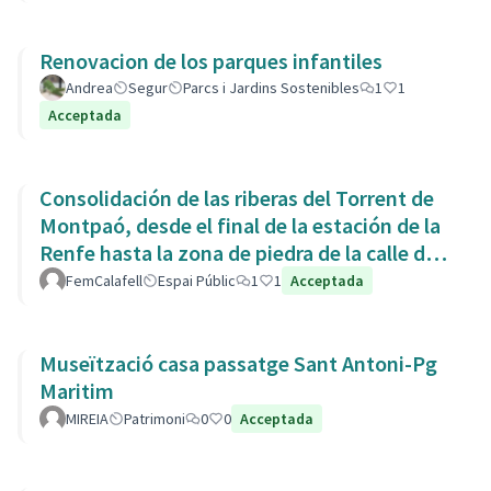
Renovacion de los parques infantiles
Andrea
Segur
Parcs i Jardins Sostenibles
1
1
Acceptada
Consolidación de las riberas del Torrent de
Montpaó, desde el final de la estación de la
Renfe hasta la zona de piedra de la calle de
L’Estany.
FemCalafell
Espai Públic
1
1
Acceptada
Museïtzació casa passatge Sant Antoni-Pg
Maritim
MIREIA
Patrimoni
0
0
Acceptada