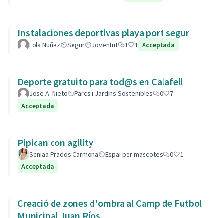
Instalaciones deportivas playa port segur
Lola Nuñez
Segur
Joventut
1
1
Acceptada
Deporte gratuito para tod@s en Calafell
Jose A. Nieto
Parcs i Jardins Sostenibles
0
7
Acceptada
Pipican con agility
Soniaa Prados Carmona
Espai per mascotes
0
1
Acceptada
Creació de zones d'ombra al Camp de Futbol
Municipal Juan Ríos.