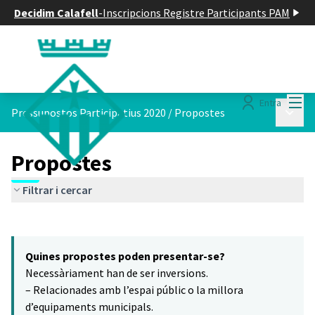
Decidim Calafell
-
Inscripcions Registre Participants PAM
Menú
Entra
Menú p
Pressupostos Participatius 2020
/
Propostes
Propostes
Filtrar i cercar
Saltar el mapa
Leaflet
|
©
HERE maps
16
El següent element és un mapa que presenta els components d'aq
+
Quines propostes poden presentar-se?
−
Necessàriament han de ser inversions.
– Relacionades amb l’espai públic o la millora
d’equipaments municipals.