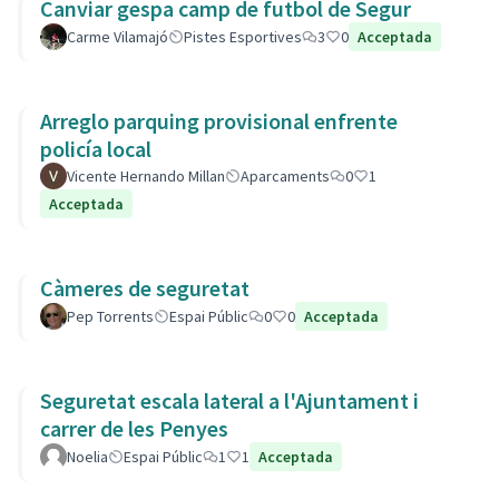
Canviar gespa camp de futbol de Segur
Carme Vilamajó
Pistes Esportives
3
0
Acceptada
Arreglo parquing provisional enfrente
policía local
Vicente Hernando Millan
Aparcaments
0
1
Acceptada
Càmeres de seguretat
Pep Torrents
Espai Públic
0
0
Acceptada
Seguretat escala lateral a l'Ajuntament i
carrer de les Penyes
Noelia
Espai Públic
1
1
Acceptada