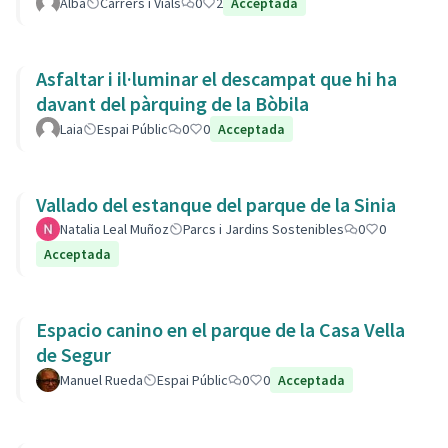
Alba
Carrers i Vials
0
2
Acceptada
Asfaltar i il·luminar el descampat que hi ha
davant del pàrquing de la Bòbila
Laia
Espai Públic
0
0
Acceptada
Vallado del estanque del parque de la Sinia
Natalia Leal Muñoz
Parcs i Jardins Sostenibles
0
0
Acceptada
Espacio canino en el parque de la Casa Vella
de Segur
Manuel Rueda
Espai Públic
0
0
Acceptada