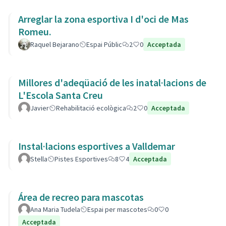
Arreglar la zona esportiva I d'oci de Mas
Romeu.
Raquel Bejarano
Espai Públic
2
0
Acceptada
Millores d'adeqüació de les inatal·lacions de
L'Escola Santa Creu
Javier
Rehabilitació ecològica
2
0
Acceptada
Instal·lacions esportives a Valldemar
Stella
Pistes Esportives
8
4
Acceptada
Área de recreo para mascotas
Ana Maria Tudela
Espai per mascotes
0
0
Acceptada