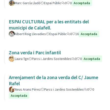
Marc García Lladó
Espai Públic
0
0
Acceptada
ESPAI CULTURAL per a les entitats del
municipi de Calafell.
Albert Roig Llevadies
Espai Públic
0
16
Acceptada
Zona verda i Parc infantil
Laura Tgn
Parcs i Jardins Sostenibles
0
0
Acceptada
Arrenjament de la zona verda del C/ Jaume
Rafel
Neus Arans Pérez
Parcs i Jardins Sostenibles
0
0
Acceptada