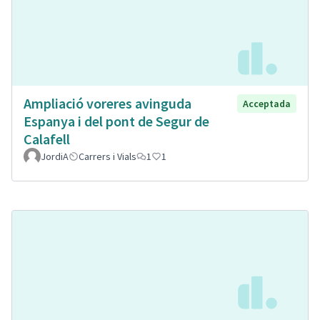
Ampliació voreres avinguda
Acceptada
Espanya i del pont de Segur de
Calafell
JordiA
Carrers i Vials
1
1