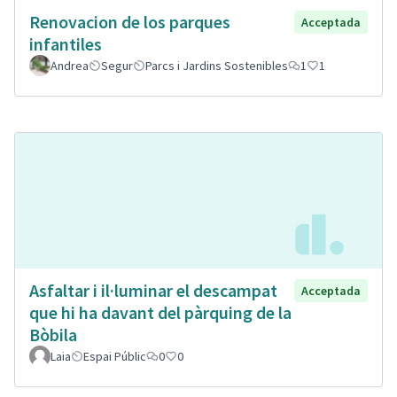
Renovacion de los parques
Acceptada
infantiles
Andrea
Segur
Parcs i Jardins Sostenibles
1
1
Asfaltar i il·luminar el descampat
Acceptada
que hi ha davant del pàrquing de la
Bòbila
Laia
Espai Públic
0
0