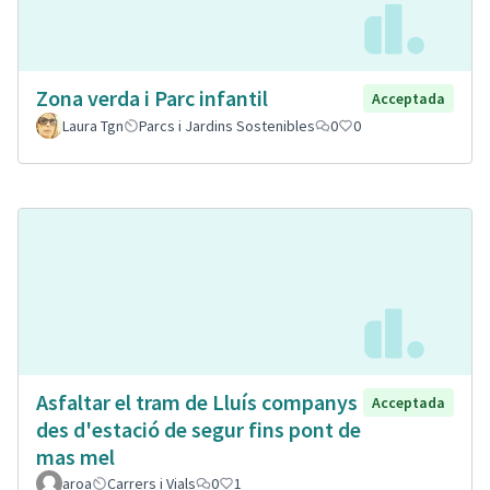
Zona verda i Parc infantil
Acceptada
Laura Tgn
Parcs i Jardins Sostenibles
0
0
Asfaltar el tram de Lluís companys
Acceptada
des d'estació de segur fins pont de
mas mel
aroa
Carrers i Vials
0
1