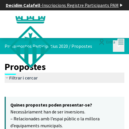
Decidim Calafell
-
Inscripcions Registre Participants PAM
Menú
Entra
Menú p
Pressupostos Participatius 2020
/
Propostes
Propostes
Filtrar i cercar
Saltar el mapa
Leaflet
|
©
HERE maps
5
El següent element és un mapa que presenta els components d'aq
+
Quines propostes poden presentar-se?
−
Necessàriament han de ser inversions.
– Relacionades amb l’espai públic o la millora
d’equipaments municipals.