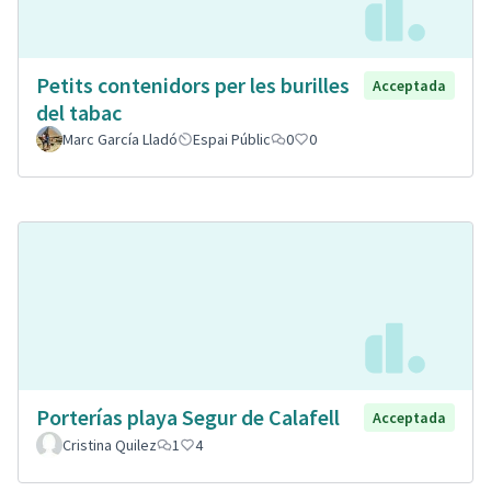
Petits contenidors per les burilles
Acceptada
del tabac
Marc García Lladó
Espai Públic
0
0
Porterías playa Segur de Calafell
Acceptada
Cristina Quilez
1
4