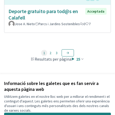
Deporte gratuito para tod@s en
Acceptada
Calafell
Jose A. Nieto
Parcs i Jardins Sostenibles
0
7
1
2
3
Resultats per pàgina:
25
Veure totes les propostes retirades
Informació sobre les galetes que es fan servir a
aquesta pàgina web
Utilitzem galetes en el nostre lloc web per a millorar el rendiment i el
Termes i condicions d'ús
contingut d'aquest. Les galetes ens permeten oferir una experiència
Configuració de les galetes
d'usuari i uns continguts més personalitzats des dels nostres canals
Decidim Calafell a X
Decidim Calafell a Facebook
Decidim Calafell a YouTube
Decidim Calafell a GitHub
de xarxes socials.
(Enllaç extern)
(Enllaç extern)
(Enllaç extern)
(Enllaç extern)