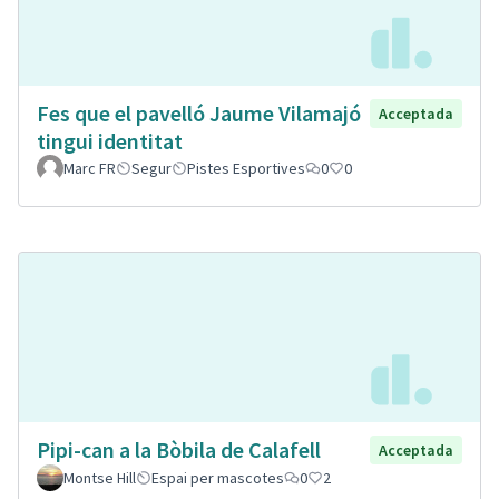
Fes que el pavelló Jaume Vilamajó
Acceptada
tingui identitat
Marc FR
Segur
Pistes Esportives
0
0
Pipi-can a la Bòbila de Calafell
Acceptada
Montse Hill
Espai per mascotes
0
2