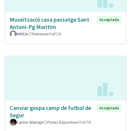
Museïtzació casa passatge Sant
Acceptada
Antoni-Pg Maritim
MIREIA
Patrimoni
0
0
Canviar gespa camp de futbol de
Acceptada
Segur
Carme Vilamajó
Pistes Esportives
3
0