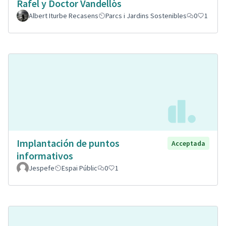
Rafel y Doctor Vandellòs
Albert Iturbe Recasens
Parcs i Jardins Sostenibles
0
1
Implantación de puntos
Acceptada
informativos
Jespefe
Espai Públic
0
1