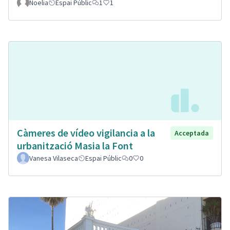
Noelia
Espai Públic
1
1
Càmeres de vídeo vigilancia a la
Acceptada
urbanització Masia la Font
Vanesa Vilaseca
Espai Públic
0
0