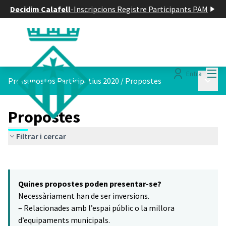
Decidim Calafell
-
Inscripcions Registre Participants PAM
Menú
Entra
Menú p
Pressupostos Participatius 2020
/
Propostes
Propostes
Filtrar i cercar
Saltar el mapa
Leaflet
|
©
HERE maps
10
El següent element és un mapa que presenta els components d'aq
+
Quines propostes poden presentar-se?
−
Necessàriament han de ser inversions.
– Relacionades amb l’espai públic o la millora
d’equipaments municipals.