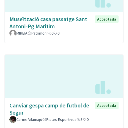
Museïtzació casa passatge Sant
Acceptada
Antoni-Pg Maritim
MIREIA
Patrimoni
0
0
Canviar gespa camp de futbol de
Acceptada
Segur
Carme Vilamajó
Pistes Esportives
3
0