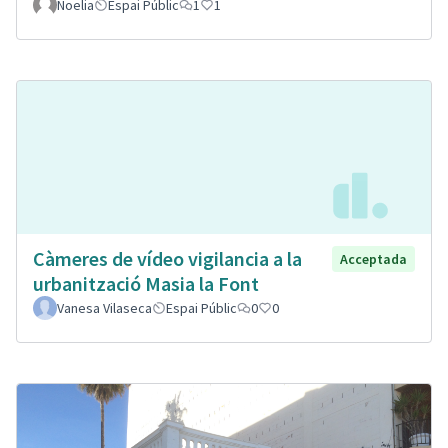
Noelia
Espai Públic
1
1
Càmeres de vídeo vigilancia a la
Acceptada
urbanització Masia la Font
Vanesa Vilaseca
Espai Públic
0
0