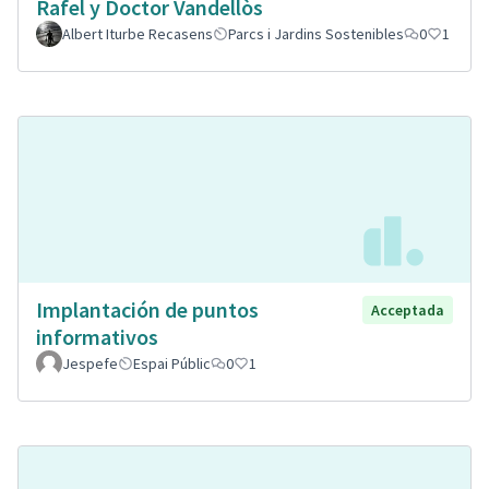
Rafel y Doctor Vandellòs
Albert Iturbe Recasens
Parcs i Jardins Sostenibles
0
1
Implantación de puntos
Acceptada
informativos
Jespefe
Espai Públic
0
1