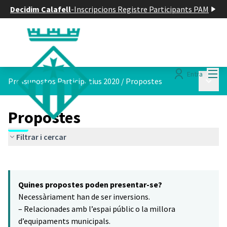
Decidim Calafell
-
Inscripcions Registre Participants PAM
Menú
Entra
Menú p
Pressupostos Participatius 2020
/
Propostes
Propostes
Filtrar i cercar
Saltar el mapa
Leaflet
|
©
HERE maps
10
El següent element és un mapa que presenta els components d'aq
+
Quines propostes poden presentar-se?
−
Necessàriament han de ser inversions.
– Relacionades amb l’espai públic o la millora
d’equipaments municipals.