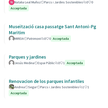
Natalia Leal Muñoz
Parcs i Jardins Sostenibles
0
0
Acceptada
Museïtzació casa passatge Sant Antoni-Pg
Maritim
MIREIA
Patrimoni
0
0
Acceptada
Parques y jardines
Jesús Medina
Espai Públic
0
1
Acceptada
Renovacion de los parques infantiles
Andrea
Segur
Parcs i Jardins Sostenibles
1
1
Acceptada