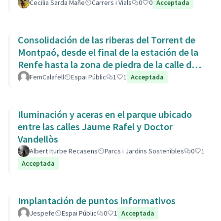
Cecilia Sarda Mañe
Carrers i Vials
0
0
Acceptada
Consolidación de las riberas del Torrent de
Montpaó, desde el final de la estación de la
Renfe hasta la zona de piedra de la calle de
L’Estany.
FemCalafell
Espai Públic
1
1
Acceptada
Iluminación y aceras en el parque ubicado
entre las calles Jaume Rafel y Doctor
Vandellòs
Albert Iturbe Recasens
Parcs i Jardins Sostenibles
0
1
Acceptada
Implantación de puntos informativos
Jespefe
Espai Públic
0
1
Acceptada