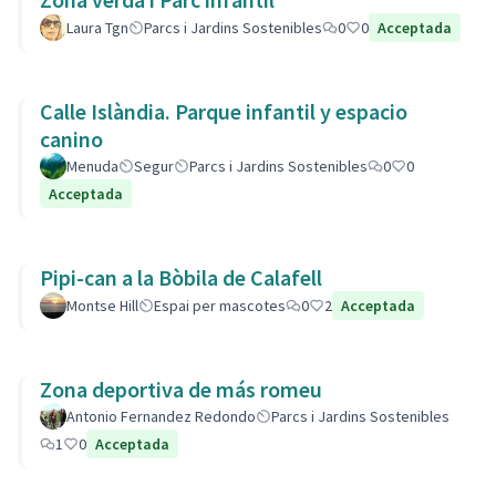
Laura Tgn
Parcs i Jardins Sostenibles
0
0
Acceptada
Calle Islàndia. Parque infantil y espacio
canino
Menuda
Segur
Parcs i Jardins Sostenibles
0
0
Acceptada
Pipi-can a la Bòbila de Calafell
Montse Hill
Espai per mascotes
0
2
Acceptada
Zona deportiva de más romeu
Antonio Fernandez Redondo
Parcs i Jardins Sostenibles
1
0
Acceptada