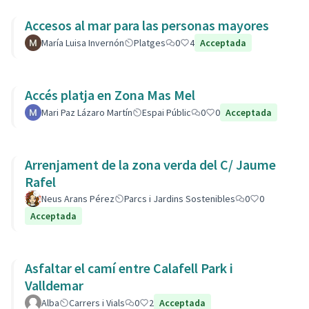
Accesos al mar para las personas mayores
María Luisa Invernón
Platges
0
4
Acceptada
Accés platja en Zona Mas Mel
Mari Paz Lázaro Martín
Espai Públic
0
0
Acceptada
Arrenjament de la zona verda del C/ Jaume
Rafel
Neus Arans Pérez
Parcs i Jardins Sostenibles
0
0
Acceptada
Asfaltar el camí entre Calafell Park i
Valldemar
Alba
Carrers i Vials
0
2
Acceptada