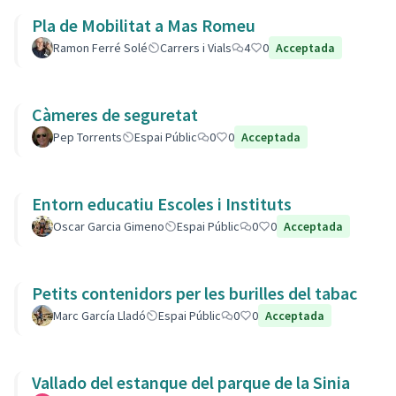
Pla de Mobilitat a Mas Romeu
Ramon Ferré Solé
Carrers i Vials
4
0
Acceptada
Càmeres de seguretat
Pep Torrents
Espai Públic
0
0
Acceptada
Entorn educatiu Escoles i Instituts
Oscar Garcia Gimeno
Espai Públic
0
0
Acceptada
Petits contenidors per les burilles del tabac
Marc García Lladó
Espai Públic
0
0
Acceptada
Vallado del estanque del parque de la Sinia