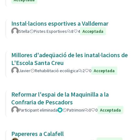
Instal·lacions esportives a Valldemar
Stella
Pistes Esportives
8
4
Acceptada
Millores d'adeqüació de les inatal·lacions de
L'Escola Santa Creu
Javier
Rehabilitació ecològica
2
0
Acceptada
Reformar l'espai de la Maquinilla a la
Confraria de Pescadors
Participant eliminada
Administrador
Patrimoni
0
0
Acceptada
Papereres a Calafell