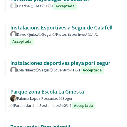
Cristina Quilez
1
4
Acceptada
Instalacions Esportives a Segur de Calafell
David Quilez
Segur
Pistes Esportives
1
1
Acceptada
Instalaciones deportivas playa port segur
Lola Nuñez
Segur
Joventut
1
1
Acceptada
Parque zona Escola La Ginesta
Paloma Lopez Pescuezo
Segur
Parcs i Jardins Sostenibles
0
1
Acceptada
Zona verda i Parc infantil