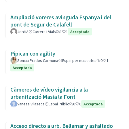
Ampliació voreres avinguda Espanya i del
pont de Segur de Calafell
JordiA
Carrers i Vials
1
1
Acceptada
Pipican con agility
Soniaa Prados Carmona
Espai per mascotes
0
1
Acceptada
Càmeres de vídeo vigilancia a la
urbanització Masia la Font
Vanesa Vilaseca
Espai Públic
0
0
Acceptada
Acceso directo a urb. Bellamar y asfaltado