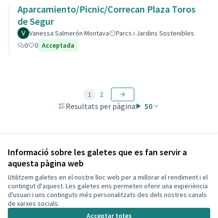
Aparcamiento/Picnic/Correcan Plaza Toros
de Segur
Vanessa Salmerón Montava
Parcs i Jardins Sostenibles
0
0
Acceptada
1
2
Resultats per pàgina:
50
Veure totes les propostes retirades
Informació sobre les galetes que es fan servir a
aquesta pàgina web
Utilitzem galetes en el nostre lloc web per a millorar el rendiment i el
Termes i condicions d'ús
contingut d'aquest. Les galetes ens permeten oferir una experiència
Configuració de les galetes
d'usuari i uns continguts més personalitzats des dels nostres canals
Decidim Calafell a X
Decidim Calafell a Facebook
Decidim Calafell a YouTube
Decidim Calafell a GitHub
de xarxes socials.
(Enllaç extern)
(Enllaç extern)
(Enllaç extern)
(Enllaç extern)
Acceptar totes