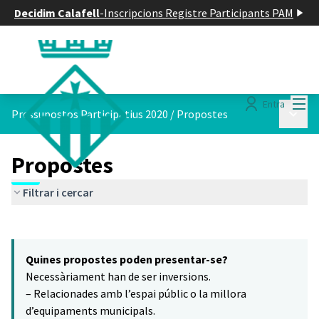
Decidim Calafell
-
Inscripcions Registre Participants PAM
Menú
Entra
Menú p
Pressupostos Participatius 2020
/
Propostes
Propostes
Filtrar i cercar
Saltar el mapa
Leaflet
|
©
HERE maps
15
El següent element és un mapa que presenta els components d'aq
+
Quines propostes poden presentar-se?
−
Necessàriament han de ser inversions.
– Relacionades amb l’espai públic o la millora
d’equipaments municipals.