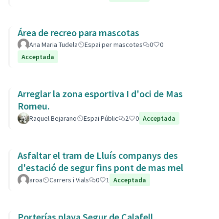
Área de recreo para mascotas
Ana Maria Tudela
Espai per mascotes
0
0
Acceptada
Arreglar la zona esportiva I d'oci de Mas
Romeu.
Raquel Bejarano
Espai Públic
2
0
Acceptada
Asfaltar el tram de Lluís companys des
d'estació de segur fins pont de mas mel
aroa
Carrers i Vials
0
1
Acceptada
Porterías playa Segur de Calafell