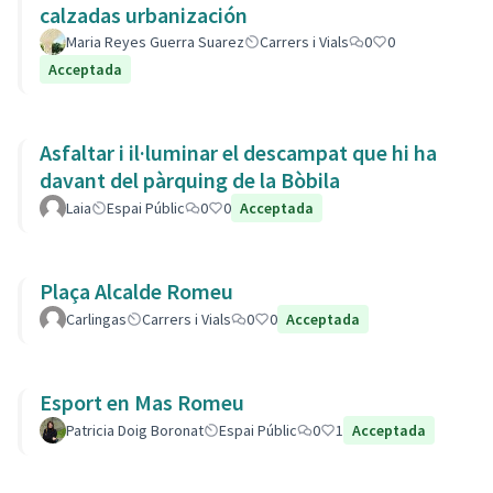
calzadas urbanización
Maria Reyes Guerra Suarez
Carrers i Vials
0
0
Acceptada
Asfaltar i il·luminar el descampat que hi ha
davant del pàrquing de la Bòbila
Laia
Espai Públic
0
0
Acceptada
Plaça Alcalde Romeu
Carlingas
Carrers i Vials
0
0
Acceptada
Esport en Mas Romeu
Patricia Doig Boronat
Espai Públic
0
1
Acceptada