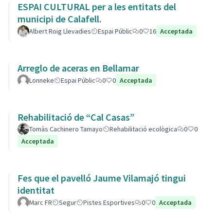
ESPAI CULTURAL per a les entitats del
municipi de Calafell.
Albert Roig Llevadies
Espai Públic
0
16
Acceptada
Arreglo de aceras en Bellamar
Lonneke
Espai Públic
0
0
Acceptada
Rehabilitació de “Cal Casas”
Tomàs Cachinero Tamayo
Rehabilitació ecològica
0
0
Acceptada
Fes que el pavelló Jaume Vilamajó tingui
identitat
Marc FR
Segur
Pistes Esportives
0
0
Acceptada