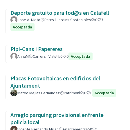
Deporte gratuito para tod@s en Calafell
Jose A. Nieto
Parcs i Jardins Sostenibles
0
7
Acceptada
Pipi-Cans i Papereres
AnnaM
Carrers i Vials
0
0
Acceptada
Placas Fotovoltaicas en edificios del
Ajuntament
Mateo Mejias Fernandez
Patrimoni
0
0
Acceptada
Arreglo parquing provisional enfrente
policía local
Vicente Hernando Millan
Aparcaments
0
1