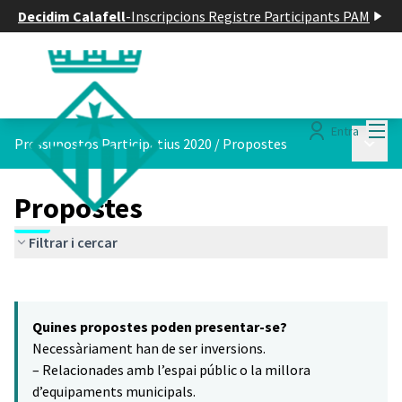
Decidim Calafell
-
Inscripcions Registre Participants PAM
Menú
Entra
Menú p
Pressupostos Participatius 2020
/
Propostes
Propostes
Filtrar i cercar
Saltar el mapa
Leaflet
|
©
HERE maps
6
El següent element és un mapa que presenta els components d'aq
+
Quines propostes poden presentar-se?
−
Necessàriament han de ser inversions.
– Relacionades amb l’espai públic o la millora
d’equipaments municipals.