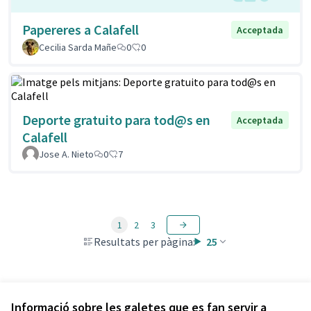
Papereres a Calafell
Acceptada
Cecilia Sarda Mañe
0
0
Deporte gratuito para tod@s en
Acceptada
Calafell
Jose A. Nieto
0
7
1
2
3
Resultats per pàgina:
25
Veure totes les propostes retirades
Informació sobre les galetes que es fan servir a