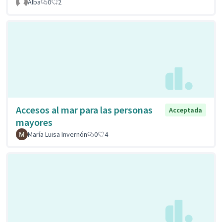
Alba
0
2
Accesos al mar para las personas
Acceptada
mayores
María Luisa Invernón
0
4