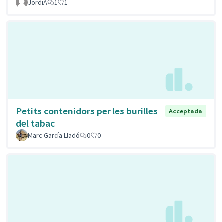
JordiA
1
1
Petits contenidors per les burilles
Acceptada
del tabac
Marc García Lladó
0
0