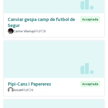
Canviar gespa camp de futbol de
Acceptada
Segur
Carme Vilamajó
3
0
Pipi-Cans i Papereres
Acceptada
AnnaM
0
0