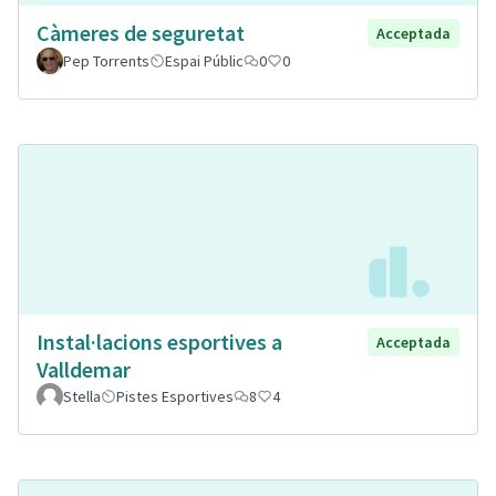
Càmeres de seguretat
Acceptada
Pep Torrents
Espai Públic
0
0
Instal·lacions esportives a
Acceptada
Valldemar
Stella
Pistes Esportives
8
4