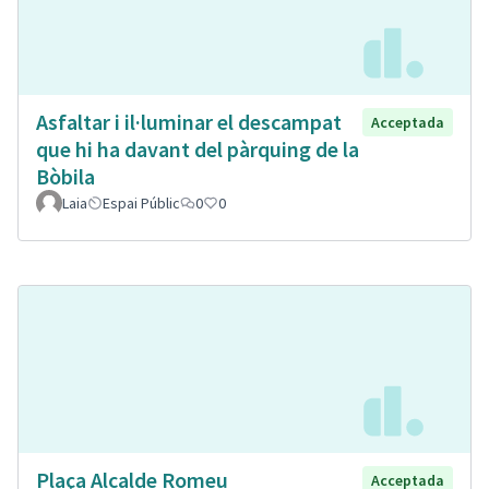
Asfaltar i il·luminar el descampat
Acceptada
que hi ha davant del pàrquing de la
Bòbila
Laia
Espai Públic
0
0
Plaça Alcalde Romeu
Acceptada