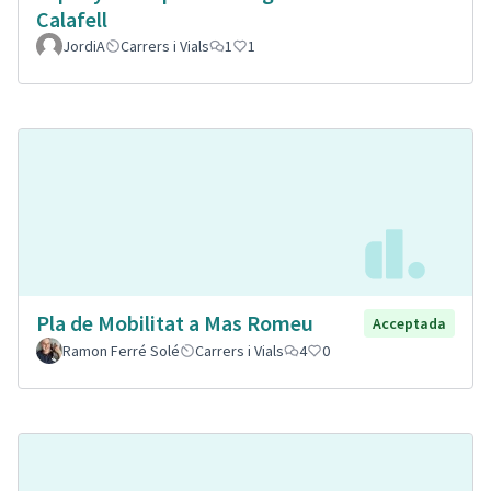
Calafell
JordiA
Carrers i Vials
1
1
Pla de Mobilitat a Mas Romeu
Acceptada
Ramon Ferré Solé
Carrers i Vials
4
0