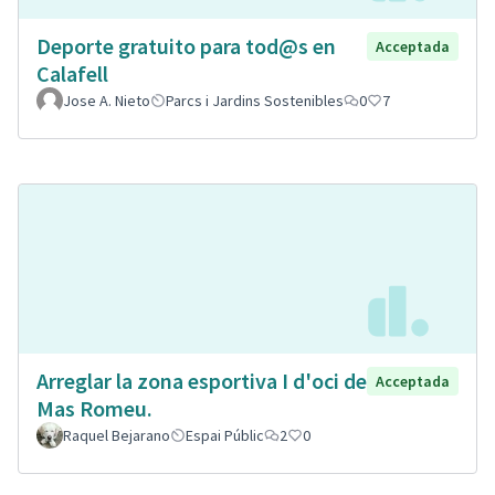
Deporte gratuito para tod@s en
Acceptada
Calafell
Jose A. Nieto
Parcs i Jardins Sostenibles
0
7
Arreglar la zona esportiva I d'oci de
Acceptada
Mas Romeu.
Raquel Bejarano
Espai Públic
2
0