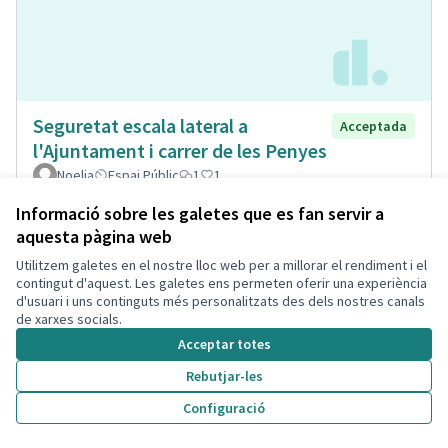
Seguretat escala lateral a
Acceptada
l'Ajuntament i carrer de les Penyes
Noelia
Espai Públic
1
1
Informació sobre les galetes que es fan servir a
aquesta pàgina web
Utilitzem galetes en el nostre lloc web per a millorar el rendiment i el
contingut d'aquest. Les galetes ens permeten oferir una experiència
d'usuari i uns continguts més personalitzats des dels nostres canals
de xarxes socials.
Acceptar totes
Rebutjar-les
Configuració
Museïtzació casa passatge Sant
Acceptada