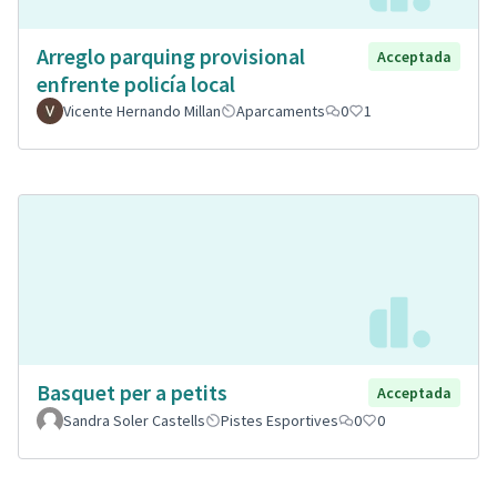
Arreglo parquing provisional
Acceptada
enfrente policía local
Vicente Hernando Millan
Aparcaments
0
1
Basquet per a petits
Acceptada
Sandra Soler Castells
Pistes Esportives
0
0