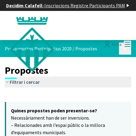
Decidim Calafell
-
Inscripcions Registre Participants PAM
Menú
Entra
Menú p
Pressupostos Participatius 2020
/
Propostes
Propostes
Filtrar i cercar
Saltar el mapa
Leaflet
|
©
HERE maps
14
El següent element és un mapa que presenta els components d'aq
+
Quines propostes poden presentar-se?
−
Necessàriament han de ser inversions.
– Relacionades amb l’espai públic o la millora
d’equipaments municipals.