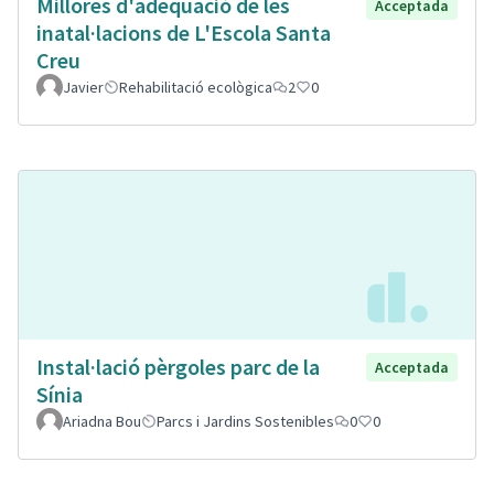
Millores d'adeqüació de les
Acceptada
inatal·lacions de L'Escola Santa
Creu
Javier
Rehabilitació ecològica
2
0
Instal·lació pèrgoles parc de la
Acceptada
Sínia
Ariadna Bou
Parcs i Jardins Sostenibles
0
0