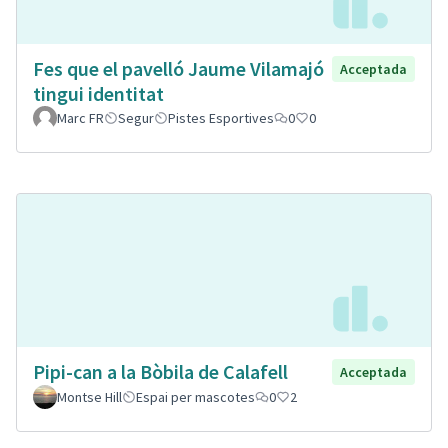
Fes que el pavelló Jaume Vilamajó
Acceptada
tingui identitat
Marc FR
Segur
Pistes Esportives
0
0
Pipi-can a la Bòbila de Calafell
Acceptada
Montse Hill
Espai per mascotes
0
2