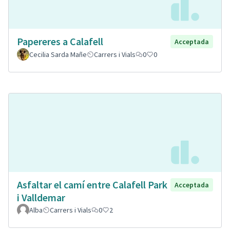
Papereres a Calafell
Acceptada
Cecilia Sarda Mañe
Carrers i Vials
0
0
Asfaltar el camí entre Calafell Park
Acceptada
i Valldemar
Alba
Carrers i Vials
0
2