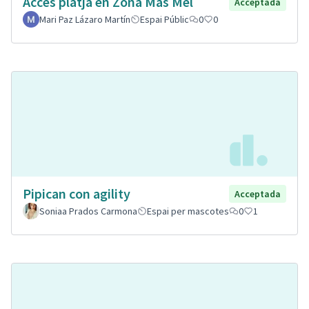
Accés platja en Zona Mas Mel
Acceptada
Mari Paz Lázaro Martín
Espai Públic
0
0
Pipican con agility
Acceptada
Soniaa Prados Carmona
Espai per mascotes
0
1